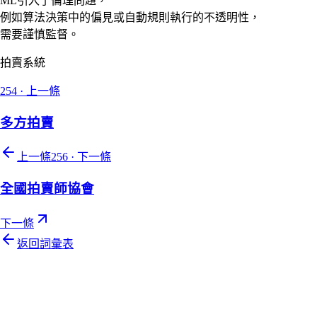
ML引入了倫理問題，
例如算法決策中的偏見或自動規則執行的不透明性，
需要謹慎監督。
拍賣系統
254
·
上一條
多方拍賣
上一條
256
·
下一條
全國拍賣師協會
下一條
返回詞彙表
Let's talk