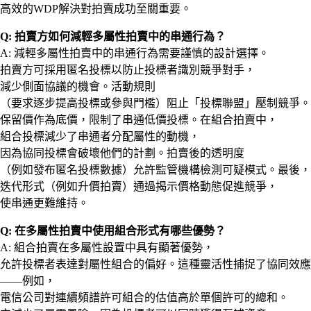
高效的WDP解決對拍賣成功至關重要。
Q: 拍賣方如何減輕多屬性拍賣中的串通行為？
A: 減輕多屬性拍賣中的串通行為需要謹慎的設計選擇。
拍賣方可採用匿名投標以防止投標者識別競爭對手，
減少側面協議的機會。活動規則
（要求逐步提高投標或參與門檻）阻止「投標聯盟」壓制競爭。
保留價作為底價，限制了串通低價投標。在組合拍賣中，
組合投標減少了串通者分配屬性的動機，
因為協同投標會破壞他們的計劃。拍賣後的透明度
（例如發布匿名投標數據）允許監管機構檢測可疑模式。最後，
迭代形式（例如升價拍賣）通過揭示價格動態促進競爭，
使串通更難維持。
Q: 在多屬性拍賣中使用組合形式有哪些優勢？
A: 組合拍賣在多屬性設置中具有顯著優勢，
允許投標者表達對屬性組合的偏好。這種靈活性捕捉了協同效應
——例如，
電信公司對連續頻譜許可組合的估值高於單個許可的總和。