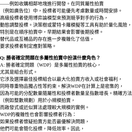
——例如收購相鄰地塊進行開發。在同質屬性拍賣
（例如廣告位）中，投標者可能優先考慮數量或時間安排。
高級投標者使用博弈論模型來預測競爭對手的行為，
動態調整投標。決策樹或蒙特卡羅模擬等工具有助於量化風險，
特別是在順序拍賣中，早期結果會影響後期投標。
替代品或互補品的存在進一步複雜化了估值，
要求投標者制定應對策略。
Q: 勝者確定問題在多屬性拍賣中扮演什麼角色？
A: 勝者確定問題（WDP）是多屬性拍賣的核心，
尤其是組合形式。
它涉及選擇最佳投標組合以最大化拍賣方收入或社會福利，
同時尊重物品獨占性等約束。解決WDP在計算上是密集的，
因為可能的分配數量隨屬性和投標者數量呈指數增長。精確方法
（例如整數規劃）用於小規模拍賣，
而啟發式或近似算法處理較大規模的實例。
WDP的複雜性也會影響投標者行為：
如果投標者懷疑拍賣方能否最優解決問題，
他們可能會簡化投標，降低效率。因此，