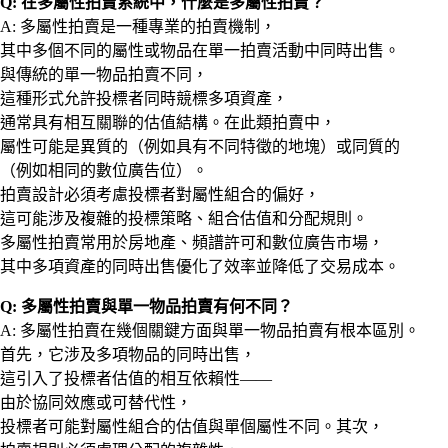
Q: 在多屬性拍賣系統中，什麼是多屬性拍賣？
A: 多屬性拍賣是一種專業的拍賣機制，
其中多個不同的屬性或物品在單一拍賣活動中同時出售。
與傳統的單一物品拍賣不同，
這種形式允許投標者同時競標多項資產，
通常具有相互關聯的估值結構。在此類拍賣中，
屬性可能是異質的（例如具有不同特徵的地塊）或同質的
（例如相同的數位廣告位）。
拍賣設計必須考慮投標者對屬性組合的偏好，
這可能涉及複雜的投標策略、組合估值和分配規則。
多屬性拍賣常用於房地產、頻譜許可和數位廣告市場，
其中多項資產的同時出售優化了效率並降低了交易成本。
Q: 多屬性拍賣與單一物品拍賣有何不同？
A: 多屬性拍賣在幾個關鍵方面與單一物品拍賣有根本區別。
首先，它涉及多項物品的同時出售，
這引入了投標者估值的相互依賴性——
由於協同效應或可替代性，
投標者可能對屬性組合的估值與單個屬性不同。其次，