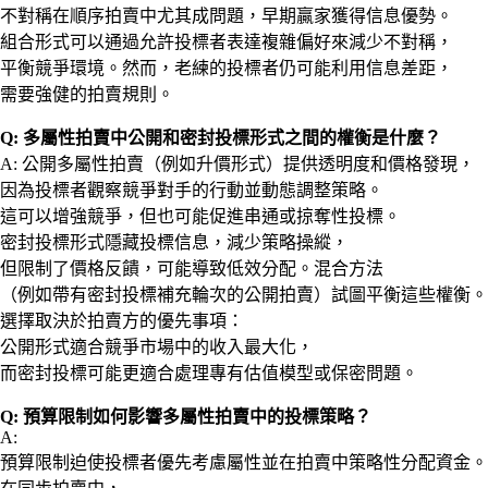
不對稱在順序拍賣中尤其成問題，早期贏家獲得信息優勢。
組合形式可以通過允許投標者表達複雜偏好來減少不對稱，
平衡競爭環境。然而，老練的投標者仍可能利用信息差距，
需要強健的拍賣規則。
Q: 多屬性拍賣中公開和密封投標形式之間的權衡是什麼？
A: 公開多屬性拍賣（例如升價形式）提供透明度和價格發現，
因為投標者觀察競爭對手的行動並動態調整策略。
這可以增強競爭，但也可能促進串通或掠奪性投標。
密封投標形式隱藏投標信息，減少策略操縱，
但限制了價格反饋，可能導致低效分配。混合方法
（例如帶有密封投標補充輪次的公開拍賣）試圖平衡這些權衡。
選擇取決於拍賣方的優先事項：
公開形式適合競爭市場中的收入最大化，
而密封投標可能更適合處理專有估值模型或保密問題。
Q: 預算限制如何影響多屬性拍賣中的投標策略？
A:
預算限制迫使投標者優先考慮屬性並在拍賣中策略性分配資金。