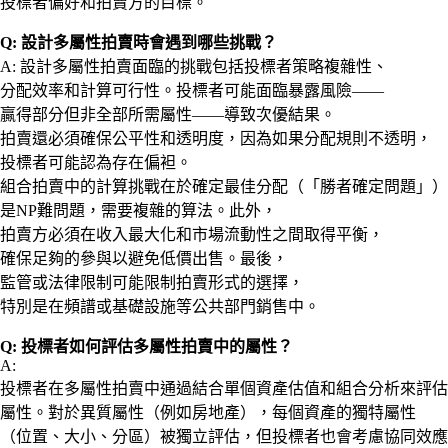
投標者偏好和拍賣方的目標。
Q: 設計多屬性拍賣時會遇到哪些挑戰？
A: 設計多屬性拍賣面臨的挑戰包括投標者策略複雜性、
分配效率和計算可行性。投標者可能面臨暴露風險——
贏得部分但非全部所需屬性——導致次優結果。
拍賣還必須確保公平性和透明度，因為如果分配規則不透明，
投標者可能認為存在偏袒。
組合拍賣中的計算挑戰在於確定最佳分配（「勝者確定問題」）
是NP難問題，需要複雜的算法。此外，
拍賣方必須在收入最大化和市場流動性之間取得平衡，
確保足夠的參與以避免低價出售。最後，
監管或法律限制可能限制拍賣形式的選擇，
特別是在頻譜或基礎設施等公共部門銷售中。
Q: 投標者如何評估多屬性拍賣中的屬性？
A:
投標者在多屬性拍賣中通過結合單個資產估值和組合分析來評估
屬性。對於異質屬性（例如房地產），每個資產的獨特屬性
（位置、大小、分區）被獨立評估，但投標者也會考慮協同效應