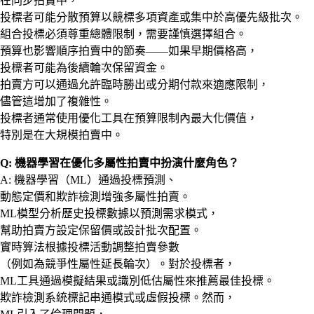
在同步拍賣中，
投標者可能分散預算以競標多項資產或集中於高優先級批次。
組合投標必須尊重總體限制，需要謹慎選擇組合。
預算也影響順序拍賣中的節奏——如果早期價格高，
投標者可能為後續輪次保留資金。
拍賣方可以通過允許臨時勝出或分期付款來適應限制，
儘管這增加了複雜性。
投標者通常使用優化工具在預算限制內最大化價值，
特別是在大規模拍賣中。
Q: 機器學習在優化多屬性拍賣中扮演什麼角色？
A: 機器學習（ML）通過投標預測、
動態定價和欺詐檢測增強多屬性拍賣。
ML模型分析歷史投標數據以預測需求模式，
幫助拍賣方設定保留價或設計批次配置。
實時算法根據投標活動調整拍賣參數
（例如為競爭性屬性延長輪次）。對於投標者，
ML工具通過模擬結果或識別低估屬性來推薦最佳投標。
欺詐檢測系統標記串通模式或虛假投標。然而，