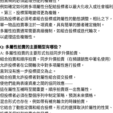
拍賣規則必須處理分配的複雜性，
例如確定如何將多項屬性分配給投標者以最大化收入或社會福利
。第三，投標策略變得更為複雜，
因為投標者必須考慮組合投標或跨屬性的動態調整。相比之下，
單一物品拍賣專注於一項資產，具有簡單的勝者確定機制。
多屬性拍賣通常需要高級機制，如組合投標或迭代輪次，
以處理這些複雜性。
Q: 多屬性拍賣的主要類型有哪些？
A: 多屬性拍賣的主要形式包括同步升價拍賣、
組合拍賣和順序拍賣。同步升價拍賣（在頻譜銷售中著名使用）
允許投標者在公開輪次中對多項屬性進行投標，
直到沒有進一步投標提交為止。
組合拍賣允許投標者對屬性組合提交投標，
使他們能夠表達資產之間的協同效應——
這在屬性互補時至關重要。順序拍賣逐一出售屬性，
但投標者必須在整個序列中制定策略，預測未來價格。
混合形式也存在，例如帶有補充輪次的時鐘拍賣，
它結合了動態定價和組合投標。形式的選擇取決於屬性的性質、