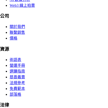
Web3 線上拍賣
公司
關於我們
聯繫銷售
價格
資源
術語表
營運手冊
選購指南
慈善義賣
法規參考
免費範本
部落格
法律