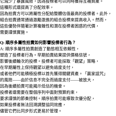
它減少了暴露風險，因為投標者可以同時獲得互補資產。
這種形式還提高了分配效率，
因為拍賣方可以將屬性分配給整體估值最高的投標者。此外，
組合拍賣通常通過激勵激進的組合投標來提高收入。然而，
這些優勢伴隨著計算複雜性和潛在投標者困惑的代價，
需要謹慎實施。
Q: 順序多屬性拍賣如何影響投標者行為？
A: 順序多屬性拍賣創造了動態相互依賴性，
塑造了投標者行為。早期拍賣結果提供價格信號，
影響後續輪次的投標。投標者可能採取「觀望」策略，
在早期屬性上保持觀望以避免過度支付，
或者他們可能積極投標以首先獲得關鍵資產。「贏家詛咒」
的風險——由於信息不完全而過度支付——被放大，
因為後續拍賣可能揭示低估的機會。
投標者還需要在整個序列中面對預算約束，
要求謹慎的節奏控制。順序拍賣可能導致次優分配，
如果投標者無法回溯調整協同效應，
儘管它們比同步形式更易於管理。