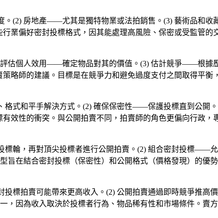
度。(2) 房地產——尤其是獨特物業或法拍銷售。(3) 藝術品和收
這些行業偏好密封投標格式，因其能處理高風險、保密或受監管的
2) 評估個人效用——確定物品對其的價值。(3) 估計競爭——根
或拍賣策略師的建議。目標是在競爭力和避免過度支付之間取得平
、格式和平手解決方式。(2) 確保保密性——保護投標直到公開。(
投標有效性的衝突。與公開拍賣不同，拍賣師的角色更偏向行政，
封投標輪，再對頂尖投標者進行公開拍賣。(2) 組合密封投標——允
型旨在結合密封投標（保密性）和公開格式（價格發現）的優勢
密封投標拍賣可能帶來更高收入。(2) 公開拍賣通過即時競爭推高
不一，因為收入取決於投標者行為、物品稀有性和市場條件。賣