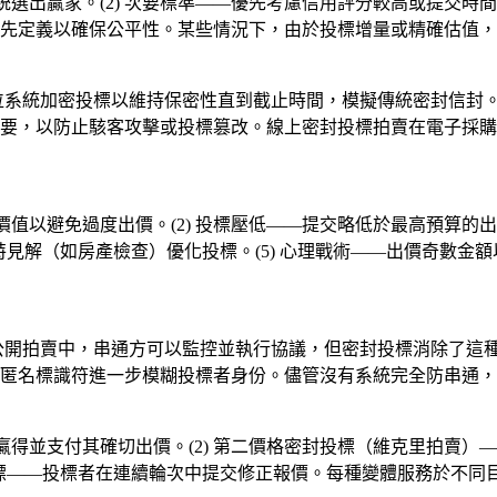
系統選出贏家。(2) 次要標準——優先考慮信用評分較高或提交時間
先定義以確保公平性。某些情況下，由於投標增量或精確估值，
數位系統加密投標以維持保密性直到截止時間，模擬傳統密封信封
重要，以防止駭客攻擊或投標篡改。線上密封投標拍賣在電子採
實價值以避免過度出價。(2) 投標壓低——提交略低於最高預算的出
獨特見解（如房產檢查）優化投標。(5) 心理戰術——出價奇數
在公開拍賣中，串通方可以監控並執行協議，但密封投標消除了這
匿名標識符進一步模糊投標者身份。儘管沒有系統完全防串通，
者贏得並支付其確切出價。(2) 第二價格密封投標（維克里拍賣）
封投標——投標者在連續輪次中提交修正報價。每種變體服務於不