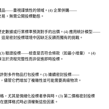
藏品——重視謹慎性的領域。(4) 企業併購——
交易，無需公開投標動態。
據歷史數據或行業標準預測對手的出價。(4) 應用統計模型——
衡，這是密封投標環境中因缺乏反饋而獨有的挑戰。
3) 驗證投標——檢查是否符合條款（如最小增量）。(4)
專注於流程完整性而非促進即時投標。
許對多件物品打包投標。(3) 連續密封投標——
，儘管它們增加了複雜性並可能需要高級物流。
價格，尤其是情緒化投標者參與時。(3) 第二價格密封投標
方在選擇格式時必須權衡這些因素。