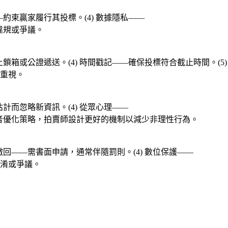
—約束贏家履行其投標。(4) 數據隱私——
違規或爭議。
上鎖箱或公證遞送。(4) 時間戳記——確保投標符合截止時間。(5)
重視。
估計而忽略新資訊。(4) 從眾心理——
標者優化策略，拍賣師設計更好的機制以減少非理性行為。
式撤回——需書面申請，通常伴隨罰則。(4) 數位保護——
淆或爭議。