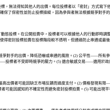
交投標，無法得知其他人的出價。每位投標者以「密封」方式寫下
確保了保密性並防止投標操縱，因為參與者無法根據競爭對手的
除了動態投標。在公開拍賣中，投標者可以根據他人的行動即時調
使得密封投標拍賣在投標階段較不透明，但通過防止串通或最後
到競爭對手的出價，降低恐嚇或串通的風險。(2) 公平性——所有
力——投標者不受即時競爭的壓力。(5) 適合敏感交易——適用
—最高出價者可能因缺乏市場反饋而過度支付。(2) 價格發現有限
標者可能因感知的不確定性而避免密封投標拍賣。(5) 可能出現