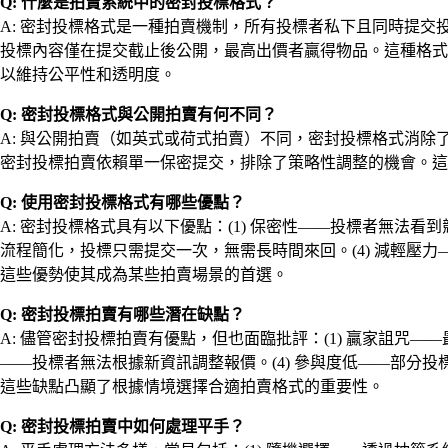
Q: 什麼是拍賣系統中的密封投標格式？
A: 密封投標格式是一種拍賣機制，所有投標者私下且同時提
投標內容僅在提交截止後公開，最高出價者贏得物品。這種格式
以維持公平性和透明度。
Q: 密封投標格式與公開拍賣有何不同？
A: 與公開拍賣（如英式或荷式拍賣）不同，密封投標格式消
密封投標拍賣依賴單一保密提交，排除了策略性調整的機會。這
Q: 使用密封投標格式有哪些優點？
A: 密封投標格式具有以下優點：(1) 保密性——投標者無法看
流程簡化，投標只需提交一次，無需長時間來回。(4) 減輕壓
這些優勢使其成為某些拍賣場景的首選。
Q: 密封投標拍賣有哪些潛在缺點？
A: 儘管密封投標拍賣有優點，但也面臨批評：(1) 贏家詛咒—
——投標者無法根據新資訊調整報價。(4) 參與度低——部分投
這些缺點凸顯了根據情境選擇合適拍賣格式的重要性。
Q: 密封投標拍賣中如何處理平手？