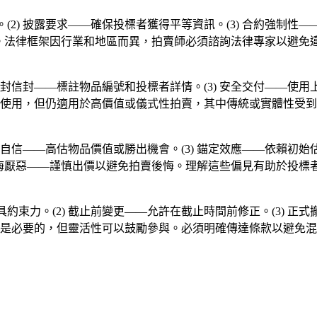
。(2) 披露要求——確保投標者獲得平等資訊。(3) 合約強制性—
規。法律框架因行業和地區而異，拍賣師必須諮詢法律專家以避免
) 密封信封——標註物品編號和投標者詳情。(3) 安全交付——使用
使用，但仍適用於高價值或儀式性拍賣，其中傳統或實體性受到
 過度自信——高估物品價值或勝出機會。(3) 錨定效應——依賴初始
 後悔厭惡——謹慎出價以避免拍賣後悔。理解這些偏見有助於投
具約束力。(2) 截止前變更——允許在截止時間前修正。(3) 正
是必要的，但靈活性可以鼓勵參與。必須明確傳達條款以避免混