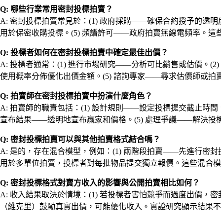
Q: 哪些行業常用密封投標拍賣？
A: 密封投標拍賣常見於：(1) 政府採購——確保合約授予的透明
用於保密收購投標。(5) 頻譜許可——政府拍賣無線電頻率。
Q: 投標者如何在密封投標拍賣中確定最佳出價？
A: 投標者通常：(1) 進行市場研究——分析可比銷售或估價。(
使用概率分佈優化出價金額。(5) 諮詢專家——尋求估價師
Q: 拍賣師在密封投標拍賣中扮演什麼角色？
A: 拍賣師的職責包括：(1) 設計規則——設定投標提交截止時間
宣布結果——透明地宣布贏家和價格。(5) 處理爭議——解決
Q: 密封投標拍賣可以與其他拍賣格式結合嗎？
A: 是的，存在混合模型，例如：(1) 兩階段拍賣——先進行密
用於多單位拍賣，投標者對每批物品提交獨立報價。這些混合模
Q: 密封投標格式對賣方收入的影響與公開拍賣相比如何？
A: 收入結果取決於情境：(1) 若投標者害怕競爭而過度出價，
（維克里）鼓勵真實出價，可能優化收入。實證研究顯示結果