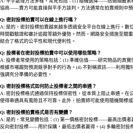
A: 平手處理方法多樣，常見包括：(1) 隨機選擇——透過抽籤
協商——賣方可能直接與平手方談判。方法通常在拍賣規則中預
Q: 密封投標拍賣可以在線上進行嗎？
A: 是的，密封投標拍賣越來越多透過安全平台在線上進行。
時間戳驗證和審計追蹤等額外優勢。然而，網路安全措施至關
結合了格式的公平性和現代便利性。
Q: 投標者在密封投標拍賣中可以使用哪些策略？
A: 投標者常使用的策略包括：(1) 準確估值——研究物品的真
根據市場趨勢預測競爭對手的行為。(4) 不對稱資訊——利用
強調充分準備的必要性。
Q: 密封投標格式如何防止投標者之間的串通？
A: 密封投標格式通過保持投標保密性，從本質上阻止串通。
使得串通具有風險且不可靠。此外，拍賣師可能使用隨機開標或
Q: 密封投標拍賣格式是否有變體？
A: 是的，常見變體包括：(1) 第一價格密封投標——最高出價
反向密封投標——用於採購，最低出價者贏得。(4) 多輪密