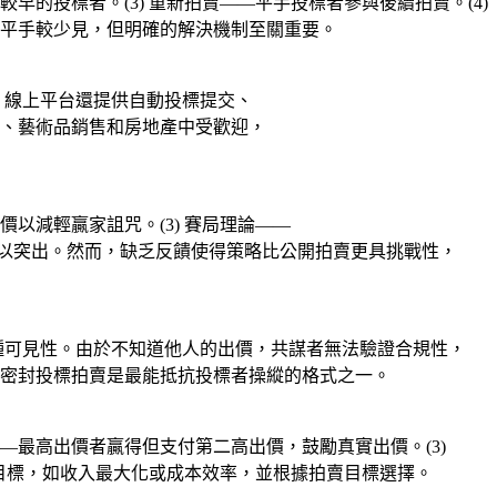
較早的投標者。(3) 重新拍賣——平手投標者參與後續拍賣。(4)
平手較少見，但明確的解決機制至關重要。
。線上平台還提供自動投標提交、
購、藝術品銷售和房地產中受歡迎，
價以減輕贏家詛咒。(3) 賽局理論——
金額以突出。然而，缺乏反饋使得策略比公開拍賣更具挑戰性，
種可見性。由於不知道他人的出價，共謀者無法驗證合規性，
密封投標拍賣是最能抵抗投標者操縱的格式之一。
——最高出價者贏得但支付第二高出價，鼓勵真實出價。(3)
同目標，如收入最大化或成本效率，並根據拍賣目標選擇。