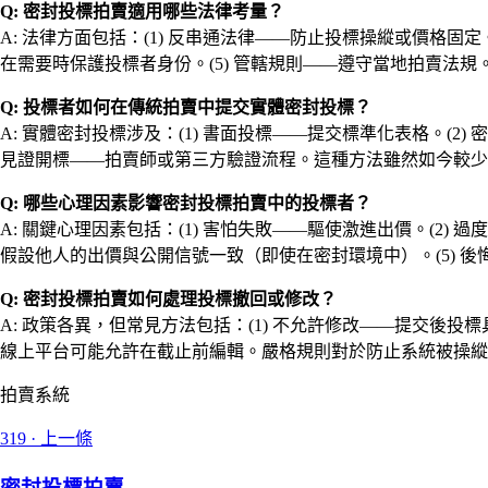
Q: 密封投標拍賣適用哪些法律考量？
A: 法律方面包括：(1) 反串通法律——防止投標操縱或價格固定
在需要時保護投標者身份。(5) 管轄規則——遵守當地拍賣法
Q: 投標者如何在傳統拍賣中提交實體密封投標？
A: 實體密封投標涉及：(1) 書面投標——提交標準化表格。(2
見證開標——拍賣師或第三方驗證流程。這種方法雖然如今較少
Q: 哪些心理因素影響密封投標拍賣中的投標者？
A: 關鍵心理因素包括：(1) 害怕失敗——驅使激進出價。(2)
假設他人的出價與公開信號一致（即使在密封環境中）。(5)
Q: 密封投標拍賣如何處理投標撤回或修改？
A: 政策各異，但常見方法包括：(1) 不允許修改——提交後投標
線上平台可能允許在截止前編輯。嚴格規則對於防止系統被操縱
拍賣系統
319
·
上一條
密封投標拍賣