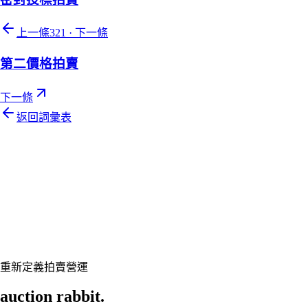
上一條
321
·
下一條
第二價格拍賣
下一條
返回詞彙表
Let's talk
準備好讓您的拍賣行煥然一新了嗎？
預約客製展示,讓 Auction Rabbit 契合您的拍賣行程
申請展示
重新定義拍賣營運
auction rabbit.