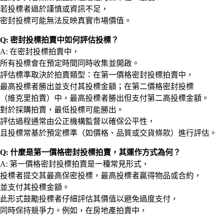
若投標者過於謹慎或資訊不足，
密封投標可能無法反映真實市場價值。
Q: 密封投標拍賣中如何評估投標？
A: 在密封投標拍賣中，
所有投標會在預定時間同時收集並開啟。
評估標準取決於拍賣類型：在第一價格密封投標拍賣中，
最高投標者勝出並支付其投標金額；在第二價格密封投標
（維克里拍賣）中，最高投標者勝出但支付第二高投標金額。
對於採購拍賣，最低投標可能勝出。
評估過程通常由公正機構監督以確保公平性，
且投標常基於預定標準（如價格、品質或交貨條款）進行評估。
Q: 什麼是第一價格密封投標拍賣，其運作方式為何？
A: 第一價格密封投標拍賣是一種常見形式，
投標者提交其最高保密投標，最高投標者贏得物品或合約，
並支付其投標金額。
此形式鼓勵投標者仔細評估其價值以避免過度支付，
同時保持競爭力。例如，在房地產拍賣中，