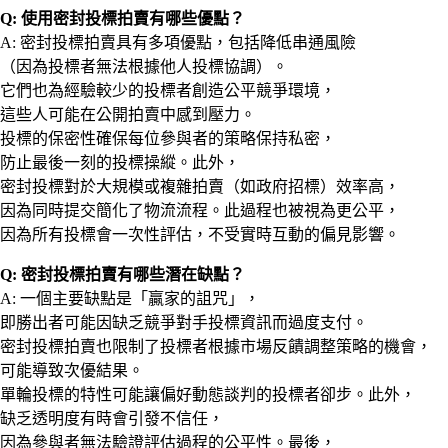
Q: 使用密封投標拍賣有哪些優點？
A: 密封投標拍賣具有多項優點，包括降低串通風險
（因為投標者無法根據他人投標協調）。
它們也為經驗較少的投標者創造公平競爭環境，
這些人可能在公開拍賣中感到壓力。
投標的保密性確保每位參與者的策略保持私密，
防止最後一刻的投標操縱。此外，
密封投標對於大規模或複雜拍賣（如政府招標）效率高，
因為同時提交簡化了物流流程。此過程也被視為更公平，
因為所有投標會一次性評估，不受實時互動的偏見影響。
Q: 密封投標拍賣有哪些潛在缺點？
A: 一個主要缺點是「贏家的詛咒」，
即勝出者可能因缺乏競爭對手投標資訊而過度支付。
密封投標拍賣也限制了投標者根據市場反饋調整策略的機會，
可能導致次優結果。
單輪投標的特性可能讓偏好動態談判的投標者卻步。此外，
缺乏透明度有時會引發不信任，
因為參與者無法驗證評估過程的公平性。最後，