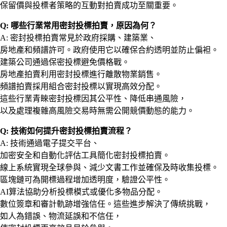
保留價與投標者策略的互動對拍賣成功至關重要。
Q: 哪些行業常用密封投標拍賣，原因為何？
A: 密封投標拍賣常見於政府採購、建築業、
房地產和頻譜許可。政府使用它以確保合約透明並防止偏袒。
建築公司通過保密投標避免價格戰。
房地產拍賣利用密封投標進行離散物業銷售。
頻譜拍賣採用組合密封投標以實現高效分配。
這些行業青睞密封投標因其公平性、降低串通風險，
以及處理複雜高風險交易時無需公開競價動態的能力。
Q: 技術如何提升密封投標拍賣流程？
A: 技術通過電子提交平台、
加密安全和自動化評估工具簡化密封投標拍賣。
線上系統實現全球參與、減少文書工作並確保及時收集投標。
區塊鏈可為開標過程增加透明度，驗證公平性。
AI算法協助分析投標模式或優化多物品分配。
數位簽章和審計軌跡增強信任。這些進步解決了傳統挑戰，
如人為錯誤、物流延誤和不信任，