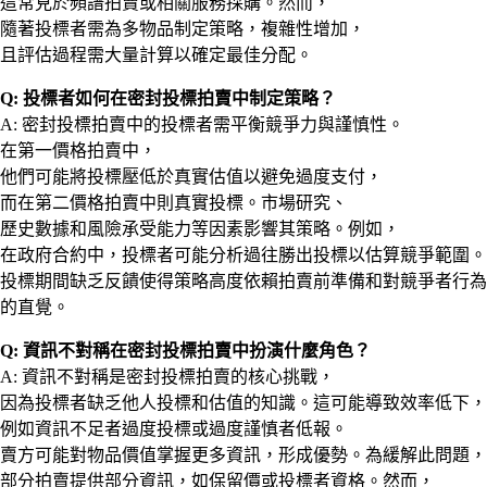
這常見於頻譜拍賣或相關服務採購。然而，
隨著投標者需為多物品制定策略，複雜性增加，
且評估過程需大量計算以確定最佳分配。
Q: 投標者如何在密封投標拍賣中制定策略？
A: 密封投標拍賣中的投標者需平衡競爭力與謹慎性。
在第一價格拍賣中，
他們可能將投標壓低於真實估值以避免過度支付，
而在第二價格拍賣中則真實投標。市場研究、
歷史數據和風險承受能力等因素影響其策略。例如，
在政府合約中，投標者可能分析過往勝出投標以估算競爭範圍。
投標期間缺乏反饋使得策略高度依賴拍賣前準備和對競爭者行為
的直覺。
Q: 資訊不對稱在密封投標拍賣中扮演什麼角色？
A: 資訊不對稱是密封投標拍賣的核心挑戰，
因為投標者缺乏他人投標和估值的知識。這可能導致效率低下，
例如資訊不足者過度投標或過度謹慎者低報。
賣方可能對物品價值掌握更多資訊，形成優勢。為緩解此問題，
部分拍賣提供部分資訊，如保留價或投標者資格。然而，