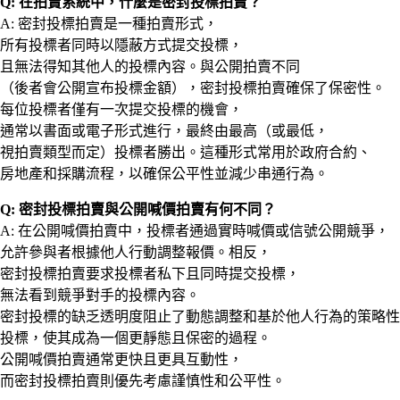
Q: 在拍賣系統中，什麼是密封投標拍賣？
A: 密封投標拍賣是一種拍賣形式，
所有投標者同時以隱蔽方式提交投標，
且無法得知其他人的投標內容。與公開拍賣不同
（後者會公開宣布投標金額），密封投標拍賣確保了保密性。
每位投標者僅有一次提交投標的機會，
通常以書面或電子形式進行，最終由最高（或最低，
視拍賣類型而定）投標者勝出。這種形式常用於政府合約、
房地產和採購流程，以確保公平性並減少串通行為。
Q: 密封投標拍賣與公開喊價拍賣有何不同？
A: 在公開喊價拍賣中，投標者通過實時喊價或信號公開競爭，
允許參與者根據他人行動調整報價。相反，
密封投標拍賣要求投標者私下且同時提交投標，
無法看到競爭對手的投標內容。
密封投標的缺乏透明度阻止了動態調整和基於他人行為的策略性
投標，使其成為一個更靜態且保密的過程。
公開喊價拍賣通常更快且更具互動性，
而密封投標拍賣則優先考慮謹慎性和公平性。