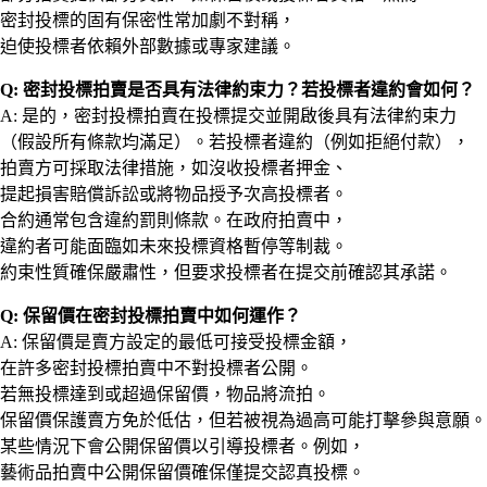
密封投標的固有保密性常加劇不對稱，
迫使投標者依賴外部數據或專家建議。
Q: 密封投標拍賣是否具有法律約束力？若投標者違約會如何？
A: 是的，密封投標拍賣在投標提交並開啟後具有法律約束力
（假設所有條款均滿足）。若投標者違約（例如拒絕付款），
拍賣方可採取法律措施，如沒收投標者押金、
提起損害賠償訴訟或將物品授予次高投標者。
合約通常包含違約罰則條款。在政府拍賣中，
違約者可能面臨如未來投標資格暫停等制裁。
約束性質確保嚴肅性，但要求投標者在提交前確認其承諾。
Q: 保留價在密封投標拍賣中如何運作？
A: 保留價是賣方設定的最低可接受投標金額，
在許多密封投標拍賣中不對投標者公開。
若無投標達到或超過保留價，物品將流拍。
保留價保護賣方免於低估，但若被視為過高可能打擊參與意願。
某些情況下會公開保留價以引導投標者。例如，
藝術品拍賣中公開保留價確保僅提交認真投標。