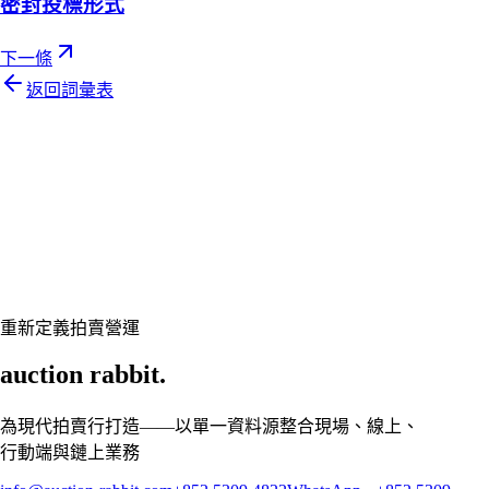
密封投標形式
下一條
返回詞彙表
Let's talk
準備好讓您的拍賣行煥然一新了嗎？
預約客製展示,讓 Auction Rabbit 契合您的拍賣行程
申請展示
重新定義拍賣營運
auction rabbit.
為現代拍賣行打造——以單一資料源整合現場、線上、
行動端與鏈上業務