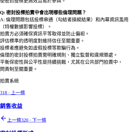
使密封投標更高效且易於參與。
Q: 密封投標拍賣中會出現哪些倫理問題？
A: 倫理問題包括投標串通（勾結者操縱結果）和內幕資訊濫用
（特權數據影響投標）。
拍賣方必須確保資訊平等取得並防止偏袒。
評估標準的透明度對維持信任至關重要。
投標者應避免如虛假投標等欺騙行為。
倫理的密封投標拍賣需明確規則、獨立監督和違規懲處。
平衡保密性與公平性是持續挑戰，尤其在公共部門拍賣中，
問責制至關重要。
拍賣系統
318
·
上一條
銷售收益
上一條
320
·
下一條