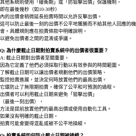
其他系統則使用「緩衝期」或「防狙擊出價」保護機制，
即在最後幾秒（如10-30秒）
內的出價會稍微延長拍賣時間以允許反擊出價。
這可以防止最後一刻的出價不公平地獲勝而不給其他人回應的機
會。具體規則應在拍賣條款中明確說明，
以避免出價者之間的混淆或爭議。
Q: 為什麼截止日期對拍賣系統中的出價者很重要？
A: 截止日期對出價者至關重要，
因為它定義了他們必須採取行動以有效參與的時間範圍。
了解截止日期可以讓出價者規劃他們的出價策略、
監控拍賣進展，並決定何時放置他們的最高出價。
它還防止了無限期拍賣，確保了公平和可預測的過程。
出價者可以利用截止日期來避免「狙擊出價」
（最後一刻出價），
方法是提前放置他們的最高出價或使用自動化工具。
如果沒有明確的截止日期，
拍賣可能會變得混亂或被不公平地操縱。
Q: 拍賣系統如何防止截止日期被操縱？