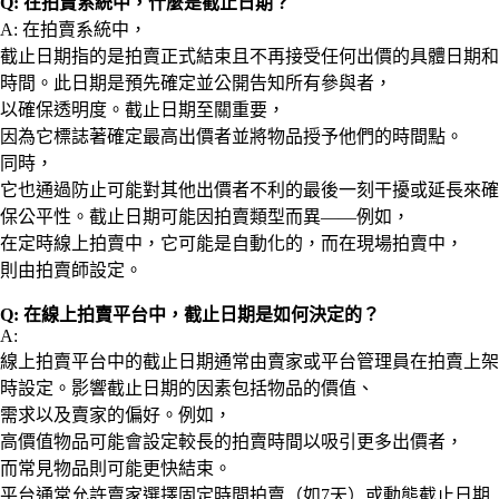
Q: 在拍賣系統中，什麼是截止日期？
A: 在拍賣系統中，
截止日期指的是拍賣正式結束且不再接受任何出價的具體日期和
時間。此日期是預先確定並公開告知所有參與者，
以確保透明度。截止日期至關重要，
因為它標誌著確定最高出價者並將物品授予他們的時間點。
同時，
它也通過防止可能對其他出價者不利的最後一刻干擾或延長來確
保公平性。截止日期可能因拍賣類型而異——例如，
在定時線上拍賣中，它可能是自動化的，而在現場拍賣中，
則由拍賣師設定。
Q: 在線上拍賣平台中，截止日期是如何決定的？
A:
線上拍賣平台中的截止日期通常由賣家或平台管理員在拍賣上架
時設定。影響截止日期的因素包括物品的價值、
需求以及賣家的偏好。例如，
高價值物品可能會設定較長的拍賣時間以吸引更多出價者，
而常見物品則可能更快結束。
平台通常允許賣家選擇固定時間拍賣（如7天）或動態截止日期