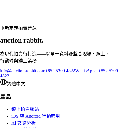
預約客製展示,讓 Auction Rabbit 契合您的拍賣行程
申請展示
重新定義拍賣營運
auction rabbit.
為現代拍賣行打造——以單一資料源整合現場、線上、
行動端與鏈上業務
info@auction-rabbit.com
+852 5309 4822
WhatsApp
·
+852 5309
4822
繁體中文
產品
線上拍賣網站
iOS 與 Android 行動應用
AI 數據分析