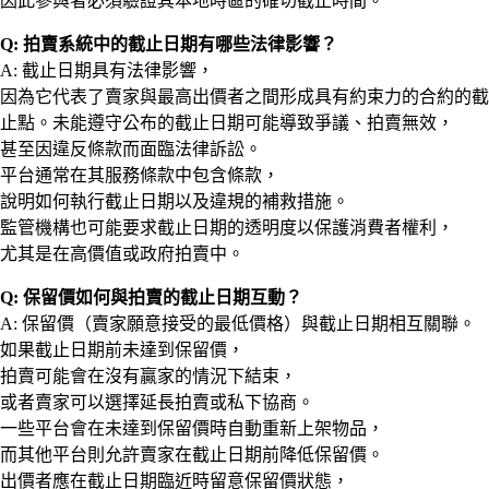
因此參與者必須驗證其本地時區的確切截止時間。
Q: 拍賣系統中的截止日期有哪些法律影響？
A: 截止日期具有法律影響，
因為它代表了賣家與最高出價者之間形成具有約束力的合約的截
止點。未能遵守公布的截止日期可能導致爭議、拍賣無效，
甚至因違反條款而面臨法律訴訟。
平台通常在其服務條款中包含條款，
說明如何執行截止日期以及違規的補救措施。
監管機構也可能要求截止日期的透明度以保護消費者權利，
尤其是在高價值或政府拍賣中。
Q: 保留價如何與拍賣的截止日期互動？
A: 保留價（賣家願意接受的最低價格）與截止日期相互關聯。
如果截止日期前未達到保留價，
拍賣可能會在沒有贏家的情況下結束，
或者賣家可以選擇延長拍賣或私下協商。
一些平台會在未達到保留價時自動重新上架物品，
而其他平台則允許賣家在截止日期前降低保留價。
出價者應在截止日期臨近時留意保留價狀態，