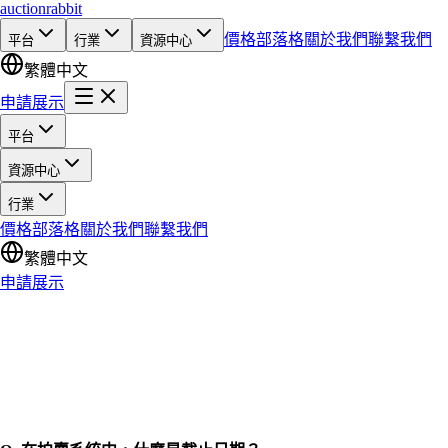
auction
rabbit
價格
部落格
關於我們
聯繫我們
平台
行業
資源中心
繁體中文
申請展示
平台
資源中心
行業
價格
部落格
關於我們
聯繫我們
繁體中文
申請展示