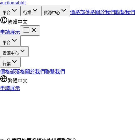
auction
rabbit
價格
部落格
關於我們
聯繫我們
平台
行業
資源中心
繁體中文
申請展示
平台
資源中心
行業
價格
部落格
關於我們
聯繫我們
繁體中文
申請展示