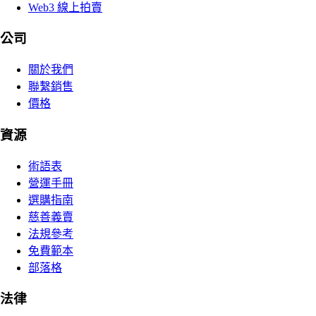
Web3 線上拍賣
公司
關於我們
聯繫銷售
價格
資源
術語表
營運手冊
選購指南
慈善義賣
法規參考
免費範本
部落格
法律