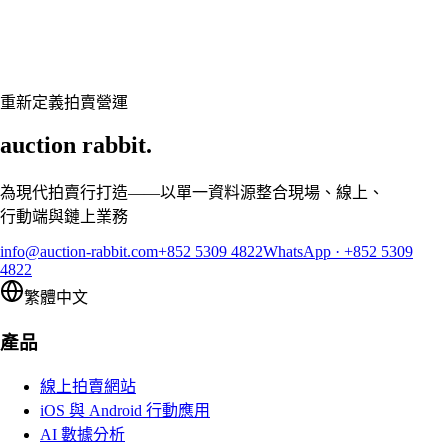
預約客製展示,讓 Auction Rabbit 契合您的拍賣行程
申請展示
重新定義拍賣營運
auction rabbit.
為現代拍賣行打造——以單一資料源整合現場、線上、
行動端與鏈上業務
info@auction-rabbit.com
+852 5309 4822
WhatsApp
·
+852 5309
4822
繁體中文
產品
線上拍賣網站
iOS 與 Android 行動應用
AI 數據分析