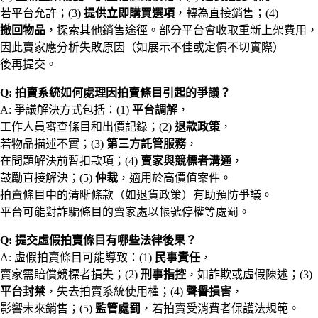
若平台允許；(3)
提供立即購買選項
，轉為直接銷售；(4)
撤回物品
，探索其他銷售途徑。部分平台會收取重新上架費用，
因此賣家應分析失敗原因（如展示不佳或定價不切實際）
後再提交。
Q: 拍賣系統如何處理因拍賣條目引起的爭議？
A: 爭議解決方式包括：(1)
平台調解
，
工作人員審查條目和出價記錄；(2)
退款政策
，
若物品描述不實；(3)
第三方託管服務
，
在問題解決前暫扣款項；(4)
賣家與競標者溝通
，
鼓勵直接解決；(5)
仲裁
，適用於高價值案件。
拍賣條目中的清晰條款（如退貨政策）有助預防爭議。
平台可能對詐騙條目的賣家處以帳號停權等處罰。
Q: 提交虛假拍賣條目有哪些法律後果？
A: 虛假拍賣條目可能導致：(1)
民事責任
，
賣家需賠償競標者損失；(2)
刑事指控
，如詐欺或虛假陳述；(3)
平台封禁
，失去拍賣系統使用權；(4)
聲譽損害
，
影響未來銷售；(5)
監管處罰
，若拍賣受消費者保護法規範。