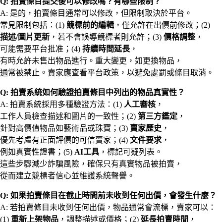
Q: 拍賣條目提交後可以修改嗎？有哪些限制？
A: 是的，拍賣條目通常可以修改，但限制取決於平台。
常見限制包括：(1)
競標前的編輯
，僅允許在出價前修改；(2)
描述/圖片更新
，若不會誤導競標者則允許；(3)
價格調整
，
可能需要平台批准；(4)
持續時間延長
，
有時允許未售出物品進行。重大變更，如更換物品，
通常被禁止。賣家應查看平台政策，以避免處罰或條目取消。
Q: 拍賣系統如何驗證拍賣條目中列出的物品真實性？
A: 拍賣系統採用多種驗證方法：(1)
人工審核
，
工作人員檢查描述和圖片的一致性；(2)
第三方鑑定
，
針對高價值物品如藝術品或珠寶；(3)
賣家歷史
，
優先考慮有正面評價的可信賣家；(4)
文件要求
，
例如真實性證書；(5)
AI工具
，標記可疑列表。
這些步驟減少詐騙風險，確保只有真實物品被拍賣，
從而建立競標者信心並維護系統聲譽。
Q: 如果拍賣條目在截止時間前未收到任何出價，會發生什麼？
A: 若拍賣條目未收到任何出價，物品通常會流標，賣家可以：
(1)
重新上架物品
，調整描述或價格；(2)
延長拍賣時間
，