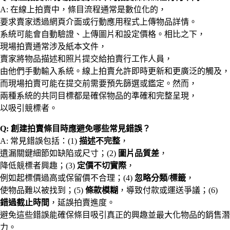
A: 在線上拍賣中，條目流程通常是數位化的，
要求賣家透過網頁介面或行動應用程式上傳物品詳情。
系統可能會自動驗證、上傳圖片和設定價格。相比之下，
現場拍賣通常涉及紙本文件，
賣家將物品描述和照片提交給拍賣行工作人員，
由他們手動輸入系統。線上拍賣允許即時更新和更廣泛的觸及，
而現場拍賣可能在提交前需要預先篩選或鑑定。然而，
兩種系統的共同目標都是確保物品的準確和完整呈現，
以吸引競標者。
Q: 創建拍賣條目時應避免哪些常見錯誤？
A: 常見錯誤包括：(1)
描述不完整
，
遺漏關鍵細節如缺陷或尺寸；(2)
圖片品質差
，
降低競標者興趣；(3)
定價不切實際
，
例如起標價過高或保留價不合理；(4)
忽略分類/標籤
，
使物品難以被找到；(5)
條款模糊
，導致付款或運送爭議；(6)
錯過截止時間
，延誤拍賣進度。
避免這些錯誤能確保條目吸引真正的興趣並最大化物品的銷售潛
力。