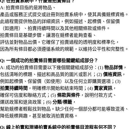
Q: 在拍賣系統中，什麼是拍賣條目？
A: 拍賣條目指的是將物品、
產品或服務正式提交或註冊到拍賣系統中，使其具備競標資格。
此過程需提供物品的詳細資訊，例如描述、起標價、保留價
（如適用）、拍賣持續時間以及其他相關條款或條件。
拍賣條目是基礎步驟，讓潛在競標者能夠查看、
評估並對物品出價。它確保了拍賣過程的透明度和標準化，
因為所有條目都必須遵循系統的規範，以維持公平性和完整性。
Q: 一個成功的拍賣條目需要哪些關鍵組成部分？
A: 成功的拍賣條目需要以下幾個關鍵組成部分：(1)
物品詳情
，
包括清晰的標題、描述和高品質的圖片或影片；(2)
價格資訊
，
例如起標價、保留價（如使用）以及任何立即購買選項；(3)
拍賣持續時間
，明確標示開始和結束時間；(4)
賣家資訊
，
確保可信度和聯絡方式；(5)
條款與條件
，說明付款方式、
運送政策和退貨政策；(6)
分類/標籤
，
幫助競標者輕鬆找到物品。缺少任何一個部分都可能導致混淆、
降低競標興趣，甚至被取消拍賣資格。
Q: 線上拍賣和現場拍賣系統中的拍賣條目流程有何不同？