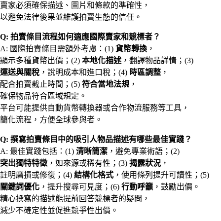
賣家必須確保描述、圖片和條款的準確性，
以避免法律後果並維護拍賣生態的信任。
Q: 拍賣條目流程如何適應國際賣家和競標者？
A: 國際拍賣條目需額外考慮：(1)
貨幣轉換
，
顯示多種貨幣出價；(2)
本地化描述
，翻譯物品詳情；(3)
運送與關稅
，說明成本和進口稅；(4)
時區調整
，
配合拍賣截止時間；(5)
符合當地法規
，
確保物品符合區域規定。
平台可能提供自動貨幣轉換器或合作物流服務等工具，
簡化流程，方便全球參與者。
Q: 撰寫拍賣條目中的吸引人物品描述有哪些最佳實踐？
A: 最佳實踐包括：(1)
清晰簡潔
，避免專業術語；(2)
突出獨特特徵
，如來源或稀有性；(3)
揭露狀況
，
註明磨損或修復；(4)
結構化格式
，使用條列提升可讀性；(5)
關鍵詞優化
，提升搜尋可見度；(6)
行動呼籲
，鼓勵出價。
精心撰寫的描述能提前回答競標者的疑問，
減少不確定性並促進競爭性出價。