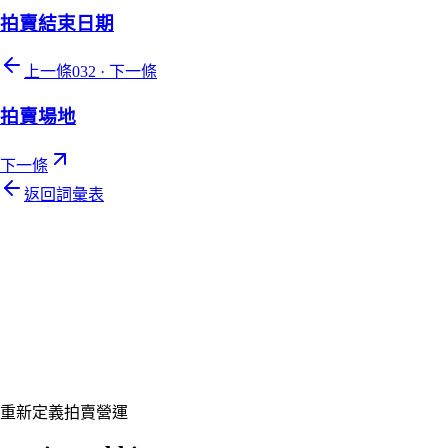
拍賣結束日期
上一條
032
·
下一條
拍賣場地
下一條
返回詞彙表
Let's talk
準備好讓您的拍賣行煥然一新了嗎？
預約客製展示,讓 Auction Rabbit 契合您的拍賣行程
申請展示
重新定義拍賣營運