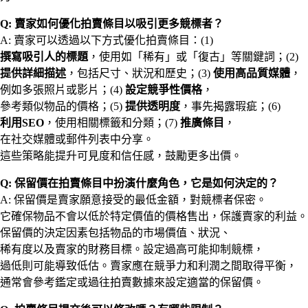
Q: 賣家如何優化拍賣條目以吸引更多競標者？
A: 賣家可以透過以下方式優化拍賣條目：(1)
撰寫吸引人的標題
，使用如「稀有」或「復古」等關鍵詞；(2)
提供詳細描述
，包括尺寸、狀況和歷史；(3)
使用高品質媒體
，
例如多張照片或影片；(4)
設定競爭性價格
，
參考類似物品的價格；(5)
提供透明度
，事先揭露瑕疵；(6)
利用SEO
，使用相關標籤和分類；(7)
推廣條目
，
在社交媒體或郵件列表中分享。
這些策略能提升可見度和信任感，鼓勵更多出價。
Q: 保留價在拍賣條目中扮演什麼角色，它是如何決定的？
A: 保留價是賣家願意接受的最低金額，對競標者保密。
它確保物品不會以低於特定價值的價格售出，保護賣家的利益。
保留價的決定因素包括物品的市場價值、狀況、
稀有度以及賣家的財務目標。設定過高可能抑制競標，
過低則可能導致低估。賣家應在競爭力和利潤之間取得平衡，
通常會參考鑑定或過往拍賣數據來設定適當的保留價。