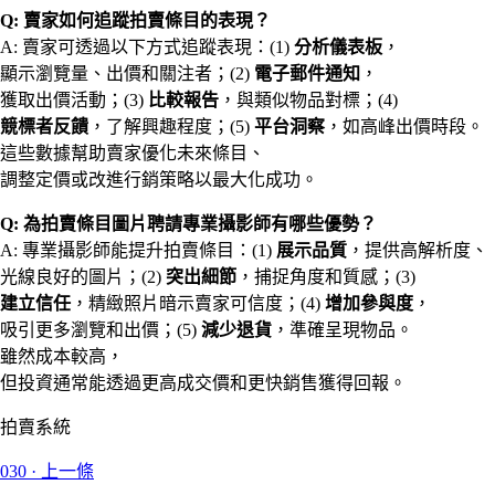
Q: 賣家如何追蹤拍賣條目的表現？
A: 賣家可透過以下方式追蹤表現：(1)
分析儀表板
，
顯示瀏覽量、出價和關注者；(2)
電子郵件通知
，
獲取出價活動；(3)
比較報告
，與類似物品對標；(4)
競標者反饋
，了解興趣程度；(5)
平台洞察
，如高峰出價時段。
這些數據幫助賣家優化未來條目、
調整定價或改進行銷策略以最大化成功。
Q: 為拍賣條目圖片聘請專業攝影師有哪些優勢？
A: 專業攝影師能提升拍賣條目：(1)
展示品質
，提供高解析度、
光線良好的圖片；(2)
突出細節
，捕捉角度和質感；(3)
建立信任
，精緻照片暗示賣家可信度；(4)
增加參與度
，
吸引更多瀏覽和出價；(5)
減少退貨
，準確呈現物品。
雖然成本較高，
但投資通常能透過更高成交價和更快銷售獲得回報。
拍賣系統
030
·
上一條