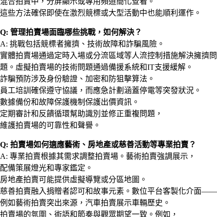
混合拍賣中，分屏顯示或專用頻道簡化查看。
這些方法確保即使在激烈競標或大型活動中也能順利運作。
Q: 管理拍賣場面臨哪些挑戰，如何解決？
A: 挑戰包括競標者擁擠、技術故障和詐騙風險。
實體拍賣場通過定時入場或分流區域等人流控制措施解決擁擠問
題。虛擬拍賣場的技術問題通過備援系統和IT支援緩解。
詐騙預防涉及身份驗證、加密和防狙擊算法。
員工培訓確保遵守協議，而應急計劃涵蓋停電等突發狀況。
數據備份和故障保護機制保護出價資訊。
定期審計和反饋循環幫助識別並修正重複問題，
維護拍賣場的可靠性和聲譽。
Q: 拍賣場如何適應藝術、房地產或慈善活動等專業拍賣？
A: 專業拍賣根據其需求調整拍賣場。藝術拍賣強調展示，
配備策展燈光和專家鑑定。
房地產拍賣可能提供虛擬導覽或分區地圖。
慈善拍賣融入捐贈者認可和故事元素。數位平台客製化介面——
例如藝術拍賣突出來源，汽車拍賣展示車輛歷史。
拍賣場的氛圍、術語和節奏與觀眾期望一致。例如，