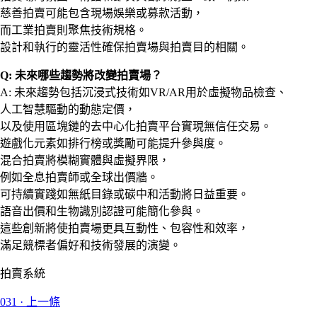
慈善拍賣可能包含現場娛樂或募款活動，
而工業拍賣則聚焦技術規格。
設計和執行的靈活性確保拍賣場與拍賣目的相關。
Q: 未來哪些趨勢將改變拍賣場？
A: 未來趨勢包括沉浸式技術如VR/AR用於虛擬物品檢查、
人工智慧驅動的動態定價，
以及使用區塊鏈的去中心化拍賣平台實現無信任交易。
遊戲化元素如排行榜或獎勵可能提升參與度。
混合拍賣將模糊實體與虛擬界限，
例如全息拍賣師或全球出價牆。
可持續實踐如無紙目錄或碳中和活動將日益重要。
語音出價和生物識別認證可能簡化參與。
這些創新將使拍賣場更具互動性、包容性和效率，
滿足競標者偏好和技術發展的演變。
拍賣系統
031
·
上一條