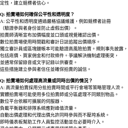
定性，建立競標者信心。
Q: 拍賣場如何確保公平性和透明度？
A: 公平性和透明度通過嚴格協議維護，例如競標者註冊
（驗證參與者身份並防止虛假出價）。
拍賣師清晰宣布加價幅度並口頭或視覺確認出價。
數位拍賣場使用時間戳和審計日誌追蹤出價順序。
獨立審計員或區塊鏈帳本可能驗證高風險拍賣。規則事先披露，
包括底價、買家佣金和付款條件。爭議解決機制處理衝突，
並通常保留錄音或文字記錄以供審查。
這些措施建立參與者信任並確保拍賣的誠信。
Q: 拍賣場如何處理高流量或同時出價的情況？
A: 高流量拍賣採用分批拍賣時間或平行會場等策略管理人流。
實體拍賣場可能使用多位拍賣師或分區處理不同類別物品。
數位平台依賴可擴展的伺服器、
負載平衡器和排隊系統應對峰值流量。
自動出價處理和代理出價允許同時參與而不壓垮系統。
即時儀表板幫助工作人員監控活動並在必要時介入。