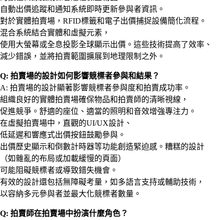
自動出價追蹤和通知系統即時更新參與者資訊。
對於實體拍賣場，RFID標籤和電子出價捕捉設備簡化流程。
混合系統結合實體和虛擬元素，
使用大螢幕或全息投影全球顯示出價。這些技術提高了效率、
減少錯誤，並將拍賣範圍擴展到地理限制之外。
Q: 拍賣場的設計如何影響競標者參與和結果？
A: 拍賣場的設計顯著影響競標者參與度和拍賣成功率。
組織良好的實體拍賣場確保物品和拍賣師的清晰視線，
促進競爭。舒適的座位、適當的照明和音效增強專注力。
在虛擬拍賣場中，直觀的UI/UX設計、
低延遲和響應式出價按鈕鼓勵參與。
出價歷史顯示和倒數計時器等功能創造緊迫感。糟糕的設計
（如雜亂的布局或加載緩慢的頁面）
可能阻礙競標者或導致錯失機會。
有效的設計還包括無障礙考量，如多語言支持或輔助技術，
以容納多元參與者並最大化競標者數量。
Q: 拍賣師在拍賣場中扮演什麼角色？