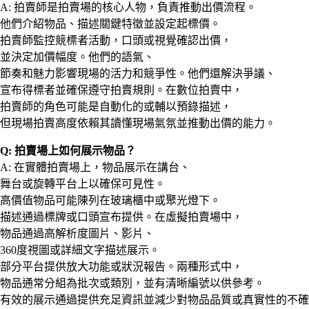
A: 拍賣師是拍賣場的核心人物，負責推動出價流程。
他們介紹物品、描述關鍵特徵並設定起標價。
拍賣師監控競標者活動，口頭或視覺確認出價，
並決定加價幅度。他們的語氣、
節奏和魅力影響現場的活力和競爭性。他們還解決爭議、
宣布得標者並確保遵守拍賣規則。在數位拍賣中，
拍賣師的角色可能是自動化的或輔以預錄描述，
但現場拍賣高度依賴其讀懂現場氣氛並推動出價的能力。
Q: 拍賣場上如何展示物品？
A: 在實體拍賣場上，物品展示在講台、
舞台或旋轉平台上以確保可見性。
高價值物品可能陳列在玻璃櫃中或聚光燈下。
描述通過標牌或口頭宣布提供。在虛擬拍賣場中，
物品通過高解析度圖片、影片、
360度視圖或詳細文字描述展示。
部分平台提供放大功能或狀況報告。兩種形式中，
物品通常分組為批次或類別，並有清晰編號以供參考。
有效的展示通過提供充足資訊並減少對物品品質或真實性的不確