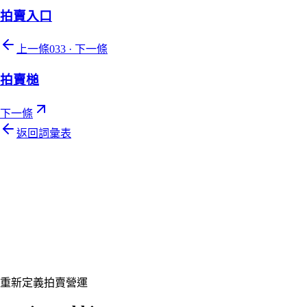
拍賣入口
上一條
033
·
下一條
拍賣槌
下一條
返回詞彙表
Let's talk
準備好讓您的拍賣行煥然一新了嗎？
預約客製展示,讓 Auction Rabbit 契合您的拍賣行程
申請展示
重新定義拍賣營運