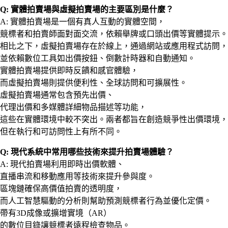
Q: 實體拍賣場與虛擬拍賣場的主要區別是什麼？
A: 實體拍賣場是一個有真人互動的實體空間，
競標者和拍賣師面對面交流，依賴舉牌或口頭出價等實體提示。
相比之下，虛擬拍賣場存在於線上，通過網站或應用程式訪問，
並依賴數位工具如出價按鈕、倒數計時器和自動通知。
實體拍賣場提供即時反饋和感官體驗，
而虛擬拍賣場則提供便利性、全球訪問和可擴展性。
虛擬拍賣場通常包含預先出價、
代理出價和多媒體詳細物品描述等功能，
這些在實體環境中較不突出。兩者都旨在創造競爭性出價環境，
但在執行和可訪問性上有所不同。
Q: 現代系統中常用哪些技術來提升拍賣場體驗？
A: 現代拍賣場利用即時出價軟體、
直播串流和移動應用等技術來提升參與度。
區塊鏈確保高價值拍賣的透明度，
而人工智慧驅動的分析則幫助預測競標者行為並優化定價。
帶有3D成像或擴增實境（AR）
的數位目錄讓競標者遠程檢查物品。