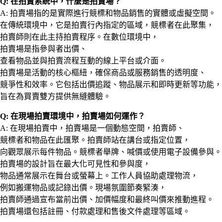
Q: 在拍賣系統中，什麼是拍賣場？
A: 拍賣場指的是實際進行競標和物品銷售的實體或虛擬空間。
在傳統環境中，它是拍賣行內指定的區域，競標者在此聚集，
拍賣師則在此主持拍賣程序。在數位環境中，
拍賣場是指參與者出價、
查看物品並與拍賣流程互動的線上平台或介面。
拍賣場是活動的核心樞紐，確保商品或服務銷售的透明度、
競爭性和效率。它包括出價追蹤、物品展示和即時更新等功能，
旨在為買賣雙方提供無縫體驗。
Q: 在現場拍賣環境中，拍賣場如何運作？
A: 在現場拍賣中，拍賣場是一個動態空間，拍賣師、
競標者和物品在此匯聚。拍賣師站在講台或指定位置，
向觀眾展示每件物品。競標者舉牌、喊價或使用電子設備參與。
拍賣場的設計旨在最大化可見性和參與度，
物品通常展示在舞台或螢幕上。工作人員協助處理物流，
例如搬運物品或記錄出價。現場氛圍節奏緊湊，
拍賣師通過宣布當前出價、加價幅度和最終叫價來推動進程。
拍賣場還包括註冊、付款處理和售後文件處理等區域。