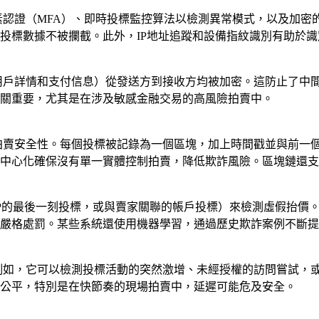
素認證（MFA）、即時投標監控算法以檢測異常模式，以及加密
投標數據不被攔截。此外，IP地址追蹤和設備指紋識別有助於
、用戶詳情和支付信息）從發送方到接收方均被加密。這防止了中
關重要，尤其是在涉及敏感金融交易的高風險拍賣中。
強拍賣安全性。每個投標被記錄為一個區塊，加上時間戳並與前一
中心化確保沒有單一實體控制拍賣，降低欺詐風險。區塊鏈還支
IP的最後一刻投標，或與賣家關聯的帳戶投標）來檢測虛假抬價
嚴格處罰。某些系統還使用機器學習，通過歷史欺詐案例不斷提
。例如，它可以檢測投標活動的突然激增、未經授權的訪問嘗試，
公平，特別是在快節奏的現場拍賣中，延遲可能危及安全。