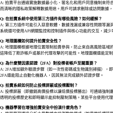
A: 拍賣平台通過實施數據最小化、匿名化和用戶同意機制來符
而清晰的隱私政策解釋數據用途。用戶可請求刪除或訪問數據，
Q: 在拍賣系統中使用第三方插件有哪些風險？如何緩解？
A: 第三方插件可能引入惡意軟體、數據洩漏或兼容性問題等
系統還可使用API網關監控和控制插件與核心功能的交互，減少
Q: 地理圍欄如何提升拍賣安全性？
A: 地理圍欄根據地理位置限制拍賣參與，防止來自高風險區
這降低了欺詐帳戶或基於代理攻擊的可能性。地理圍欄還能定制
Q: 為什麼雙因素認證（2FA）對投標者帳戶至關重要？
A: 2FA增加額外驗證步驟（如一次性密碼或生物識別掃描）
2FA還能阻止自動化機器人，因其無法完成額外認證步驟。
Q: 拍賣系統如何防止投標屏蔽或投標壓制？
A: 投標屏蔽（即撤銷高價投標以讓低價投標勝出）可通過強
透明的投標歷史和即時顯示能抑制壓制策略。某些平台使用代理
Q: 機器學習在增強拍賣安全中扮演什麼角色？