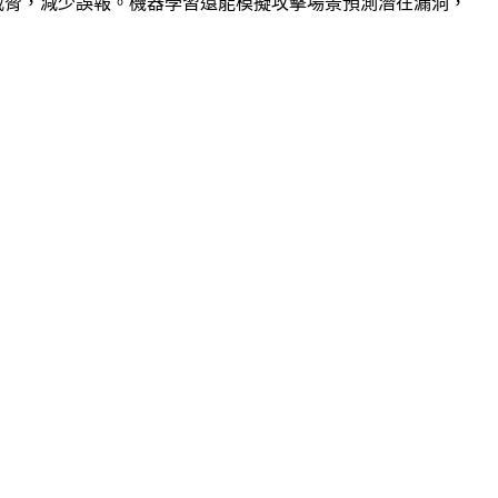
威脅，減少誤報。機器學習還能模擬攻擊場景預測潛在漏洞，