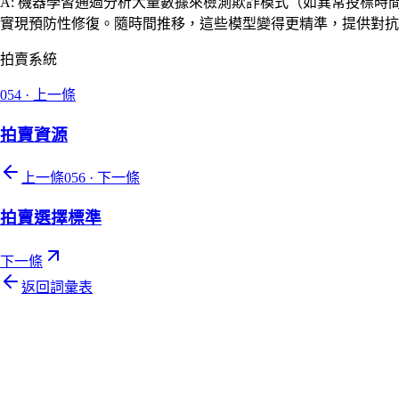
A: 機器學習通過分析大量數據來檢測欺詐模式（如異常投標
實現預防性修復。隨時間推移，這些模型變得更精準，提供對抗
拍賣系統
054
·
上一條
拍賣資源
上一條
056
·
下一條
拍賣選擇標準
下一條
返回詞彙表
Let's talk
準備好讓您的拍賣行煥然一新了嗎？