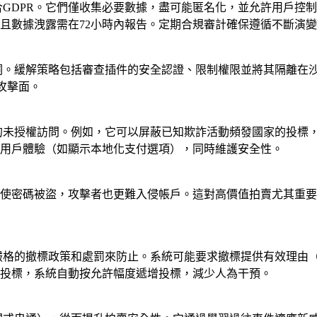
合GDPR。它們僅收集必要數據，盡可能匿名化，並允許用戶控
且數據洩露需在72小時內報告。定期合規審計確保遵循不斷演
漏洞。緩解策略包括審查插件的安全認證、限制權限並將其隔離在
攻擊面。
域的未授權訪問。例如，它可以屏蔽已知欺詐活動頻發國家的投標
用戶體驗（如顯示本地化支付選項），同時維護安全性。
，即使密碼被盜，攻擊者也更難入侵帳戶。這對高價值拍賣尤其重
制嚴格的撤標政策和處罰來防止。系統可能要求撤標提供有效理由
投標，系統自動按允許幅度遞增投標，減少人為干預。