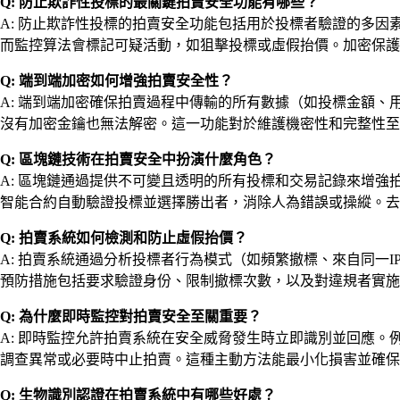
Q: 防止欺詐性投標的最關鍵拍賣安全功能有哪些？
A: 防止欺詐性投標的拍賣安全功能包括用於投標者驗證的多因
而監控算法會標記可疑活動，如狙擊投標或虛假抬價。加密保護
Q: 端到端加密如何增強拍賣安全性？
A: 端到端加密確保拍賣過程中傳輸的所有數據（如投標金額
沒有加密金鑰也無法解密。這一功能對於維護機密性和完整性至
Q: 區塊鏈技術在拍賣安全中扮演什麼角色？
A: 區塊鏈通過提供不可變且透明的所有投標和交易記錄來增
智能合約自動驗證投標並選擇勝出者，消除人為錯誤或操縱。去
Q: 拍賣系統如何檢測和防止虛假抬價？
A: 拍賣系統通過分析投標者行為模式（如頻繁撤標、來自同一
預防措施包括要求驗證身份、限制撤標次數，以及對違規者實施
Q: 為什麼即時監控對拍賣安全至關重要？
A: 即時監控允許拍賣系統在安全威脅發生時立即識別並回應
調查異常或必要時中止拍賣。這種主動方法能最小化損害並確保
Q: 生物識別認證在拍賣系統中有哪些好處？