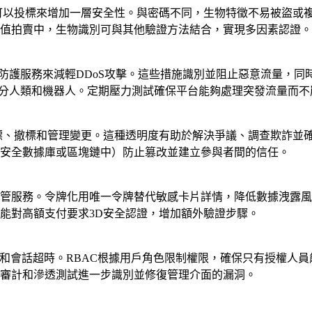
戶可以投標來增加一層安全性。與密碼不同，生物特徵不易被盜或
值拍賣中，生物識別可與其他驗證方法結合，實現多因素認證。
oS防護服務來減輕DDoS攻擊。這些措施識別並阻止惡意流量，
區分人類和機器人。定期壓力測試確保平台能夠處理突發流量而不
投標、撤標和管理變更。這種透明度有助於解決爭議、調查欺詐並
安全數據庫或區塊鏈中）防止篡改並建立參與者間的信任。
三方託管服務。令牌化用唯一令牌替代敏感卡片詳情，降低數據洩露風
能對高額支付要求3D安全認證，增加額外驗證步驟。
名單和會話超時。RBAC根據用戶角色限制權限，確保只有授權人
審計和滲透測試進一步識別並修復管理介面的漏洞。