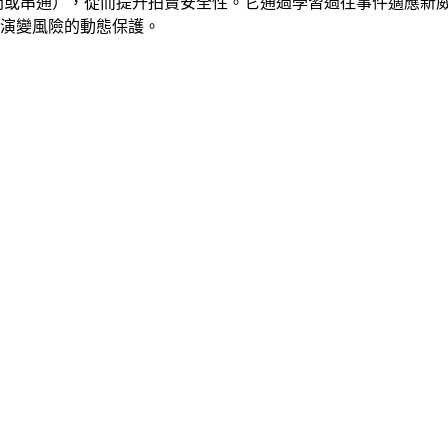
時間或串通），從而提升拍賣安全性。它通過學習過往事件適應新
演變風險的動態保護。