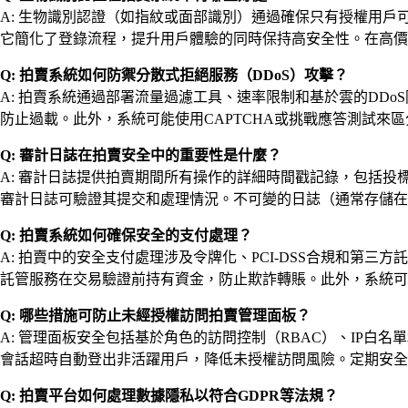
A: 生物識別認證（如指紋或面部識別）通過確保只有授權用
它簡化了登錄流程，提升用戶體驗的同時保持高安全性。在高價
Q: 拍賣系統如何防禦分散式拒絕服務（DDoS）攻擊？
A: 拍賣系統通過部署流量過濾工具、速率限制和基於雲的DD
防止過載。此外，系統可能使用CAPTCHA或挑戰應答測試來
Q: 審計日誌在拍賣安全中的重要性是什麼？
A: 審計日誌提供拍賣期間所有操作的詳細時間戳記錄，包括
審計日誌可驗證其提交和處理情況。不可變的日誌（通常存儲在
Q: 拍賣系統如何確保安全的支付處理？
A: 拍賣中的安全支付處理涉及令牌化、PCI-DSS合規和第
託管服務在交易驗證前持有資金，防止欺詐轉賬。此外，系統可
Q: 哪些措施可防止未經授權訪問拍賣管理面板？
A: 管理面板安全包括基於角色的訪問控制（RBAC）、IP白
會話超時自動登出非活躍用戶，降低未授權訪問風險。定期安全
Q: 拍賣平台如何處理數據隱私以符合GDPR等法規？