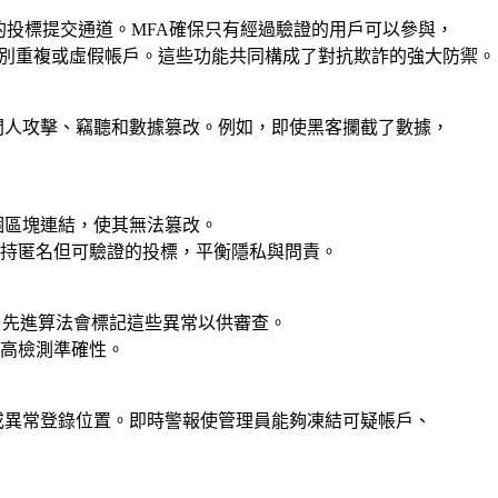
的投標提交通道。MFA確保只有經過驗證的用戶可以參與，
識別重複或虛假帳戶。這些功能共同構成了對抗欺詐的強大防禦。
間人攻擊、竊聽和數據篡改。例如，即使黑客攔截了數據，
個區塊連結，使其無法篡改。
持匿名但可驗證的投標，平衡隱私與問責。
。先進算法會標記這些異常以供審查。
高檢測準確性。
或異常登錄位置。即時警報使管理員能夠凍結可疑帳戶、