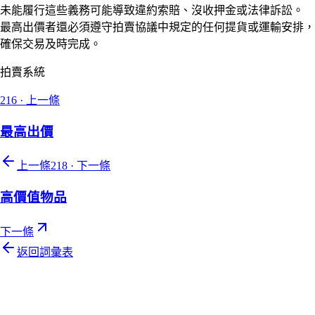
未能履行這些義務可能導致違約索賠、沒收押金或法律訴訟。
最高出價者還必須遵守拍賣協議中規定的任何提貨或運輸安排，
確保交易及時完成。
拍賣系統
216
·
上一條
最高出價
上一條
218
·
下一條
高價值物品
下一條
返回詞彙表
Let's talk