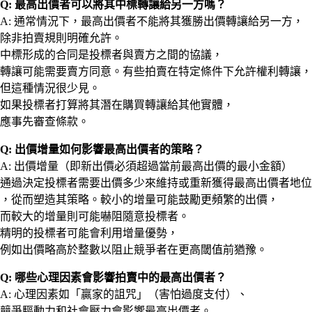
Q: 最高出價者可以將其中標轉讓給另一方嗎？
A: 通常情況下，最高出價者不能將其獲勝出價轉讓給另一方，
除非拍賣規則明確允許。
中標形成的合同是投標者與賣方之間的協議，
轉讓可能需要賣方同意。有些拍賣在特定條件下允許權利轉讓，
但這種情況很少見。
如果投標者打算將其潛在購買轉讓給其他實體，
應事先審查條款。
Q: 出價增量如何影響最高出價者的策略？
A: 出價增量（即新出價必須超過當前最高出價的最小金額）
通過決定投標者需要出價多少來維持或重新獲得最高出價者地位
，從而塑造其策略。較小的增量可能鼓勵更頻繁的出價，
而較大的增量則可能嚇阻隨意投標者。
精明的投標者可能會利用增量優勢，
例如出價略高於整數以阻止競爭者在更高閾值前猶豫。
Q: 哪些心理因素會影響拍賣中的最高出價者？
A: 心理因素如「贏家的詛咒」（害怕過度支付）、
競爭驅動力和社會壓力會影響最高出價者。