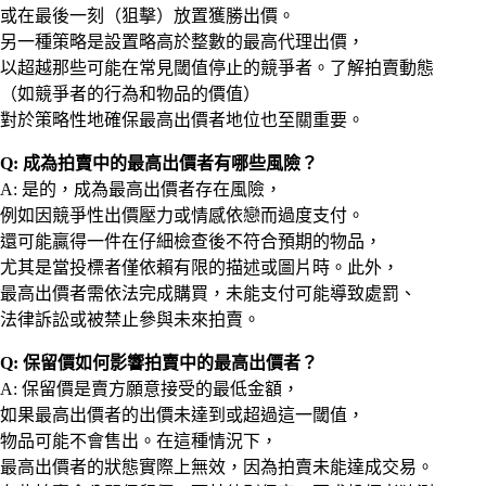
或在最後一刻（狙擊）放置獲勝出價。
另一種策略是設置略高於整數的最高代理出價，
以超越那些可能在常見閾值停止的競爭者。了解拍賣動態
（如競爭者的行為和物品的價值）
對於策略性地確保最高出價者地位也至關重要。
Q: 成為拍賣中的最高出價者有哪些風險？
A: 是的，成為最高出價者存在風險，
例如因競爭性出價壓力或情感依戀而過度支付。
還可能贏得一件在仔細檢查後不符合預期的物品，
尤其是當投標者僅依賴有限的描述或圖片時。此外，
最高出價者需依法完成購買，未能支付可能導致處罰、
法律訴訟或被禁止參與未來拍賣。
Q: 保留價如何影響拍賣中的最高出價者？
A: 保留價是賣方願意接受的最低金額，
如果最高出價者的出價未達到或超過這一閾值，
物品可能不會售出。在這種情況下，
最高出價者的狀態實際上無效，因為拍賣未能達成交易。