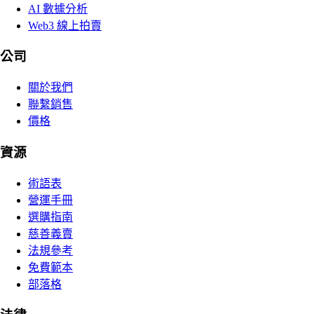
AI 數據分析
Web3 線上拍賣
公司
關於我們
聯繫銷售
價格
資源
術語表
營運手冊
選購指南
慈善義賣
法規參考
免費範本
部落格