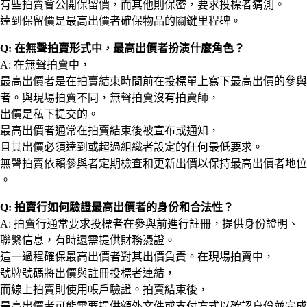
有些拍賣會公開保留價，而其他則保密，要求投標者猜測。
達到保留價是最高出價者確保物品的關鍵里程碑。
Q: 在無聲拍賣形式中，最高出價者扮演什麼角色？
A: 在無聲拍賣中，
最高出價者是在拍賣結束時間前在投標單上寫下最高出價的參與
者。與現場拍賣不同，無聲拍賣沒有拍賣師，
出價是私下提交的。
最高出價者通常在拍賣結束後被宣布或通知，
且其出價必須達到或超過組織者設定的任何最低要求。
無聲拍賣依賴參與者定期檢查和更新出價以保持最高出價者地位
。
Q: 拍賣行如何驗證最高出價者的身份和合法性？
A: 拍賣行通常要求投標者在參與前進行註冊，提供身份證明、
聯繫信息，有時還需提供財務憑證。
這一過程確保最高出價者對其出價負責。在現場拍賣中，
號牌號碼將出價與註冊投標者連結，
而線上拍賣則使用帳戶驗證。拍賣結束後，
最高出價者可能需要提供額外文件或支付方式以確認身份並完成