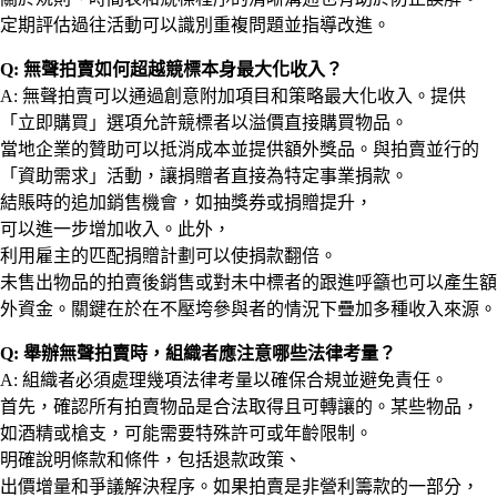
定期評估過往活動可以識別重複問題並指導改進。
Q: 無聲拍賣如何超越競標本身最大化收入？
A: 無聲拍賣可以通過創意附加項目和策略最大化收入。提供
「立即購買」選項允許競標者以溢價直接購買物品。
當地企業的贊助可以抵消成本並提供額外獎品。與拍賣並行的
「資助需求」活動，讓捐贈者直接為特定事業捐款。
結賬時的追加銷售機會，如抽獎券或捐贈提升，
可以進一步增加收入。此外，
利用雇主的匹配捐贈計劃可以使捐款翻倍。
未售出物品的拍賣後銷售或對未中標者的跟進呼籲也可以產生額
外資金。關鍵在於在不壓垮參與者的情況下疊加多種收入來源。
Q: 舉辦無聲拍賣時，組織者應注意哪些法律考量？
A: 組織者必須處理幾項法律考量以確保合規並避免責任。
首先，確認所有拍賣物品是合法取得且可轉讓的。某些物品，
如酒精或槍支，可能需要特殊許可或年齡限制。
明確說明條款和條件，包括退款政策、
出價增量和爭議解決程序。如果拍賣是非營利籌款的一部分，