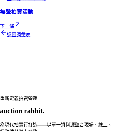
無聲拍賣活動
下一條
返回詞彙表
Let's talk
準備好讓您的拍賣行煥然一新了嗎？
預約客製展示,讓 Auction Rabbit 契合您的拍賣行程
申請展示
重新定義拍賣營運
auction rabbit.
為現代拍賣行打造——以單一資料源整合現場、線上、