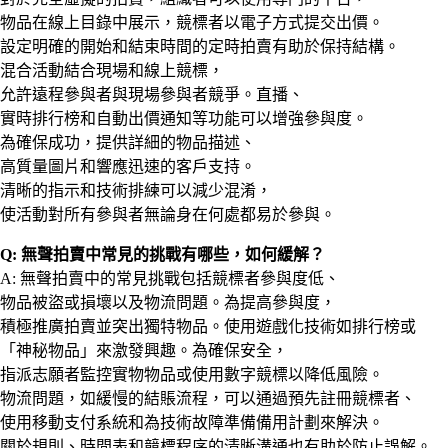
物品在線上目錄中展示，競標者以電子方式提交出價。
設定明確的開始和結束時間的定時拍賣有助於保持結構。
混合活動結合現場和線上競標，
允許遠程參與者與現場參與者競爭。直播、
實時排行榜和自動出價通知等功能可以增強參與度。
為確保成功，提供詳細的物品描述、
高質量圖片和響應迅速的客戶支持。
清晰的指示和技術排練可以減少混淆，
使活動對所有參與者無論身在何處都易於參與。
Q: 無聲拍賣中常見的挑戰有哪些，如何緩解？
A: 無聲拍賣中的常見挑戰包括競標者參與度低、
物品被盜或損壞以及物流問題。為提高參與度，
積極推廣拍賣並突出獨特物品。使用遊戲化技術如排行榜或
「神秘物品」來激發興趣。為確保安全，
指派志願者監控實物物品或使用數字競標以降低風險。
物流問題，如緩慢的結賬流程，可以通過預先註冊競標者、
使用移動支付系統和為技術故障準備備用計劃來解決。
關於規則、時間表和競標程序的清晰溝通也有助於防止誤解。