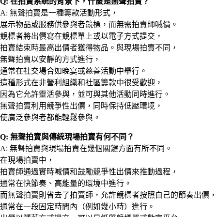
Q: 在拍賣系統的背景下，什麼是無聲拍賣？
A: 無聲拍賣是一種籌款活動形式，
展示物品或服務供參與者競標，而無需拍賣師喊價。
競標者將出價寫在競標單上或以電子方式提交，
拍賣結束時最高出價者獲得物品。與現場拍賣不同，
無聲拍賣以安靜的方式進行，
通常在社交場合如晚宴或慈善活動中舉行。
這種形式在非營利組織和社區籌款中很受歡迎，
因為它允許靈活參與，並可與其他活動同時進行。
無聲拍賣利用競爭性出價，同時保持低壓環境，
使廣泛參與者都能輕鬆參與。
Q: 無聲拍賣與傳統現場拍賣有何不同？
A: 無聲拍賣與現場拍賣在幾個關鍵方面有所不同。
在現場拍賣中，
拍賣師通過實時喊價和鼓勵競爭性出價來推動過程，
通常在快節奏、高能量的環境中進行。
而無聲拍賣則省去了拍賣師，允許競標者按照自己的節奏出價，
通常在一段固定時間內（例如幾小時）進行。