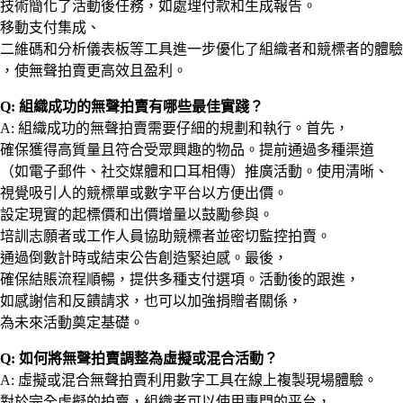
技術簡化了活動後任務，如處理付款和生成報告。
移動支付集成、
二維碼和分析儀表板等工具進一步優化了組織者和競標者的體驗
，使無聲拍賣更高效且盈利。
Q: 組織成功的無聲拍賣有哪些最佳實踐？
A: 組織成功的無聲拍賣需要仔細的規劃和執行。首先，
確保獲得高質量且符合受眾興趣的物品。提前通過多種渠道
（如電子郵件、社交媒體和口耳相傳）推廣活動。使用清晰、
視覺吸引人的競標單或數字平台以方便出價。
設定現實的起標價和出價增量以鼓勵參與。
培訓志願者或工作人員協助競標者並密切監控拍賣。
通過倒數計時或結束公告創造緊迫感。最後，
確保結賬流程順暢，提供多種支付選項。活動後的跟進，
如感謝信和反饋請求，也可以加強捐贈者關係，
為未來活動奠定基礎。
Q: 如何將無聲拍賣調整為虛擬或混合活動？
A: 虛擬或混合無聲拍賣利用數字工具在線上複製現場體驗。
對於完全虛擬的拍賣，組織者可以使用專門的平台，