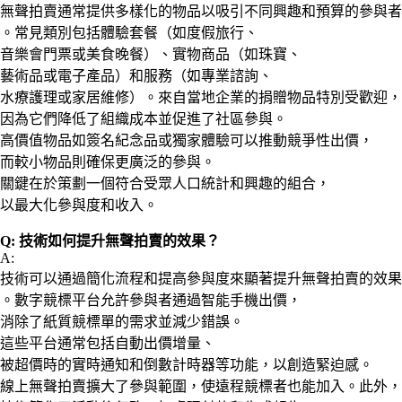
無聲拍賣通常提供多樣化的物品以吸引不同興趣和預算的參與者
。常見類別包括體驗套餐（如度假旅行、
音樂會門票或美食晚餐）、實物商品（如珠寶、
藝術品或電子產品）和服務（如專業諮詢、
水療護理或家居維修）。來自當地企業的捐贈物品特別受歡迎，
因為它們降低了組織成本並促進了社區參與。
高價值物品如簽名紀念品或獨家體驗可以推動競爭性出價，
而較小物品則確保更廣泛的參與。
關鍵在於策劃一個符合受眾人口統計和興趣的組合，
以最大化參與度和收入。
Q: 技術如何提升無聲拍賣的效果？
A:
技術可以通過簡化流程和提高參與度來顯著提升無聲拍賣的效果
。數字競標平台允許參與者通過智能手機出價，
消除了紙質競標單的需求並減少錯誤。
這些平台通常包括自動出價增量、
被超價時的實時通知和倒數計時器等功能，以創造緊迫感。
線上無聲拍賣擴大了參與範圍，使遠程競標者也能加入。此外，