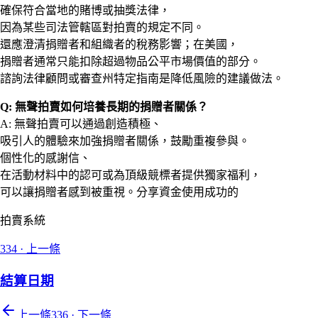
確保符合當地的賭博或抽獎法律，
因為某些司法管轄區對拍賣的規定不同。
還應澄清捐贈者和組織者的稅務影響；在美國，
捐贈者通常只能扣除超過物品公平市場價值的部分。
諮詢法律顧問或審查州特定指南是降低風險的建議做法。
Q: 無聲拍賣如何培養長期的捐贈者關係？
A: 無聲拍賣可以通過創造積極、
吸引人的體驗來加強捐贈者關係，鼓勵重複參與。
個性化的感謝信、
在活動材料中的認可或為頂級競標者提供獨家福利，
可以讓捐贈者感到被重視。分享資金使用成功的
拍賣系統
334
·
上一條
結算日期
上一條
336
·
下一條