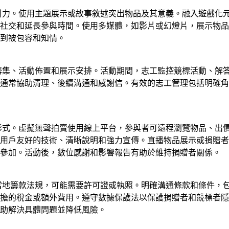
吸引力。使用主題展示或故事敘述突出物品及其意義。融入遊戲化
社交和延長參與時間。使用多媒體，如影片或幻燈片，展示物品
到被包容和知情。
品籌集、活動佈置和展示安排。活動期間，志工監控競標活動、解
通常協助清理、後續溝通和感謝信。有效的志工管理包括明確角
合形式。虛擬無聲拍賣使用線上平台，參與者可遠程瀏覽物品、出
用戶友好的技術、清晰說明和強力宣傳。直播物品展示或捐贈者
能參加。活動後，數位感謝和影響報告有助於維持捐贈者關係。
合當地籌款法規，可能需要許可證或執照。明確溝通條款和條件，
擔的稅金或額外費用。遵守數據保護法以保護捐贈者和競標者隱
助解決具體問題並降低風險。