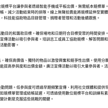
數位競標平台讓參與者透過智能手機或平板出價，無需紙本競標單
帳，減少活動結束時的排隊。線上無聲拍賣能將競標延伸至實體
，科技能協助物品目錄管理、捐贈者管理和活動後續跟進。
確活動目的和籌款目標。確保場地和日期符合目標受眾的時間安排
宣傳活動以吸引參與者。培訓志工或員工協助競標、解答問題和
活動影響。
首先，確保高價值、獨特的物品以激發興奮和競爭性出價。使用分
能提高參與度和出價金額。廣泛宣傳活動以吸引大量參與者。活
和後勤問題。低參與度可透過早期頻繁宣傳、利用社交媒體和提供
如競標單管理或結帳延遲，可透過使用數位競標平台和訓練有素
變計劃是克服這些挑戰的關鍵。