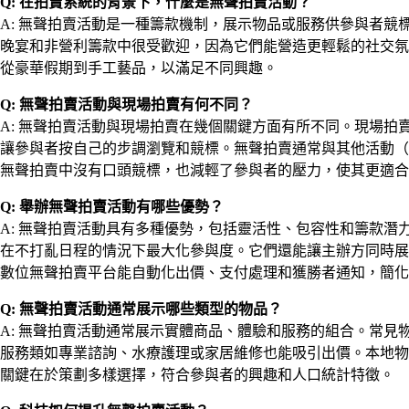
Q: 在拍賣系統的背景下，什麼是無聲拍賣活動？
A: 無聲拍賣活動是一種籌款機制，展示物品或服務供參與者
晚宴和非營利籌款中很受歡迎，因為它們能營造更輕鬆的社交氛
從豪華假期到手工藝品，以滿足不同興趣。
Q: 無聲拍賣活動與現場拍賣有何不同？
A: 無聲拍賣活動與現場拍賣在幾個關鍵方面有所不同。現場
讓參與者按自己的步調瀏覽和競標。無聲拍賣通常與其他活動（
無聲拍賣中沒有口頭競標，也減輕了參與者的壓力，使其更適合
Q: 舉辦無聲拍賣活動有哪些優勢？
A: 無聲拍賣活動具有多種優勢，包括靈活性、包容性和籌款
在不打亂日程的情況下最大化參與度。它們還能讓主辦方同時展
數位無聲拍賣平台能自動化出價、支付處理和獲勝者通知，簡化
Q: 無聲拍賣活動通常展示哪些類型的物品？
A: 無聲拍賣活動通常展示實體商品、體驗和服務的組合。常
服務類如專業諮詢、水療護理或家居維修也能吸引出價。本地物
關鍵在於策劃多樣選擇，符合參與者的興趣和人口統計特徵。