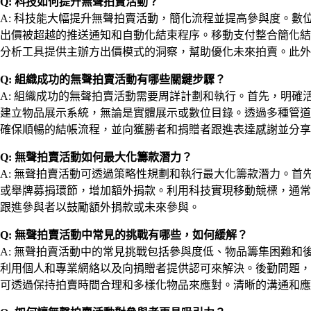
Q: 科技如何提升無聲拍賣活動？
A: 科技能大幅提升無聲拍賣活動，簡化流程並提高參與度。
出價被超越的推送通知和自動化結束程序。移動支付整合簡化結
分析工具提供主辦方出價模式的洞察，幫助優化未來拍賣。此外
Q: 組織成功的無聲拍賣活動有哪些關鍵步驟？
A: 組織成功的無聲拍賣活動需要周詳計劃和執行。首先，明
建立物品展示系統，無論是實體展示或數位目錄。透過多種管道
確保順暢的結帳流程，並向獲勝者和捐贈者跟進表達感謝並分享
Q: 無聲拍賣活動如何最大化籌款潛力？
A: 無聲拍賣活動可透過策略性規劃和執行最大化籌款潛力。
或舉牌募捐環節，增加額外捐款。利用科技實現移動競標，通常
跟進參與者以鼓勵額外捐款或未來參與。
Q: 無聲拍賣活動中常見的挑戰有哪些，如何緩解？
A: 無聲拍賣活動中的常見挑戰包括參與度低、物品籌集困難
利用個人和專業網絡以及向捐贈者提供認可來解決。後勤問題，
可透過保持拍賣時間合理和多樣化物品來應對。清晰的溝通和應