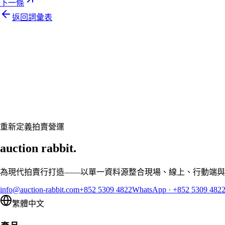
下一條
返回詞彙表
Let's talk
準備好讓您的拍賣行煥然一新了嗎？
預約客製展示,讓 Auction Rabbit 契合您的拍賣行程
申請展示
重新定義拍賣營運
auction rabbit.
為現代拍賣行打造——以單一資料源整合現場、線上、行動端與
info@auction-rabbit.com
+852 5309 4822
WhatsApp
·
+852 5309 482
繁體中文