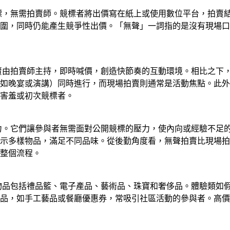
競標，無需拍賣師。競標者將出價寫在紙上或使用數位平台，拍賣
圍，同時仍能產生競爭性出價。「無聲」一詞指的是沒有現場口
拍賣由拍賣師主持，即時喊價，創造快節奏的互動環境。相比之下
如晚宴或演講）同時進行，而現場拍賣則通常是活動焦點。此外
害羞或初次競標者。
潛力。它們讓參與者無需面對公開競標的壓力，使內向或經驗不足
示多樣物品，滿足不同品味。從後勤角度看，無聲拍賣比現場拍
整個流程。
見物品包括禮品籃、電子產品、藝術品、珠寶和奢侈品。體驗類如
品，如手工藝品或餐廳優惠券，常吸引社區活動的參與者。高價