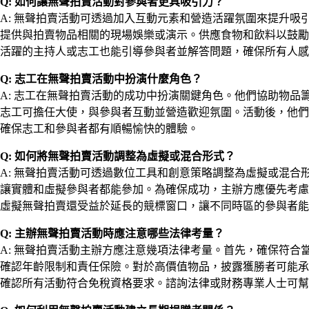
Q: 如何讓無聲拍賣活動對參與者更具吸引力？
A: 無聲拍賣活動可透過加入互動元素和營造活躍氛圍來提升
提供與拍賣物品相關的現場娛樂或演示。供應食物和飲料以鼓勵
活躍的主持人或志工也能引導參與者並解答問題，確保所有人感
Q: 志工在無聲拍賣活動中扮演什麼角色？
A: 志工在無聲拍賣活動的成功中扮演關鍵角色。他們協助物
志工可擔任大使，與參與者互動並營造歡迎氛圍。活動後，他們
確保志工和參與者都有順暢愉快的體驗。
Q: 如何將無聲拍賣活動調整為虛擬或混合形式？
A: 無聲拍賣活動可透過數位工具和創意策略調整為虛擬或混
讓實體和虛擬參與者都能參加。為確保成功，主辦方應優先考慮
虛擬無聲拍賣還受益於延長的競標窗口，讓不同時區的參與者
Q: 主辦無聲拍賣活動時應注意哪些法律考量？
A: 無聲拍賣活動主辦方應注意幾項法律考量。首先，確保符
確認年齡限制和責任保險。對於高價值物品，披露獲勝者可能承
確認所有活動符合免稅資格要求。諮詢法律或財務專業人士可幫