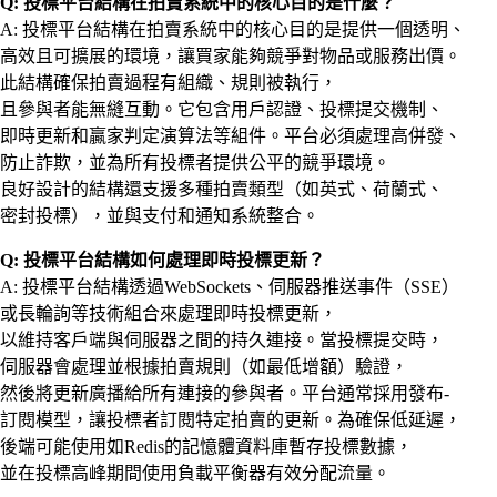
Q: 投標平台結構在拍賣系統中的核心目的是什麼？
A: 投標平台結構在拍賣系統中的核心目的是提供一個透明、
高效且可擴展的環境，讓買家能夠競爭對物品或服務出價。
此結構確保拍賣過程有組織、規則被執行，
且參與者能無縫互動。它包含用戶認證、投標提交機制、
即時更新和贏家判定演算法等組件。平台必須處理高併發、
防止詐欺，並為所有投標者提供公平的競爭環境。
良好設計的結構還支援多種拍賣類型（如英式、荷蘭式、
密封投標），並與支付和通知系統整合。
Q: 投標平台結構如何處理即時投標更新？
A: 投標平台結構透過WebSockets、伺服器推送事件（SSE）
或長輪詢等技術組合來處理即時投標更新，
以維持客戶端與伺服器之間的持久連接。當投標提交時，
伺服器會處理並根據拍賣規則（如最低增額）驗證，
然後將更新廣播給所有連接的參與者。平台通常採用發布-
訂閱模型，讓投標者訂閱特定拍賣的更新。為確保低延遲，
後端可能使用如Redis的記憶體資料庫暫存投標數據，
並在投標高峰期間使用負載平衡器有效分配流量。