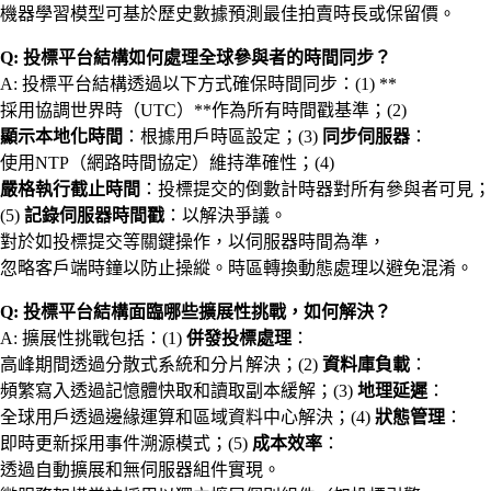
機器學習模型可基於歷史數據預測最佳拍賣時長或保留價。
Q: 投標平台結構如何處理全球參與者的時間同步？
A: 投標平台結構透過以下方式確保時間同步：(1) **
採用協調世界時（UTC）**作為所有時間戳基準；(2)
顯示本地化時間
：根據用戶時區設定；(3)
同步伺服器
：
使用NTP（網路時間協定）維持準確性；(4)
嚴格執行截止時間
：投標提交的倒數計時器對所有參與者可見；
(5)
記錄伺服器時間戳
：以解決爭議。
對於如投標提交等關鍵操作，以伺服器時間為準，
忽略客戶端時鐘以防止操縱。時區轉換動態處理以避免混淆。
Q: 投標平台結構面臨哪些擴展性挑戰，如何解決？
A: 擴展性挑戰包括：(1)
併發投標處理
：
高峰期間透過分散式系統和分片解決；(2)
資料庫負載
：
頻繁寫入透過記憶體快取和讀取副本緩解；(3)
地理延遲
：
全球用戶透過邊緣運算和區域資料中心解決；(4)
狀態管理
：
即時更新採用事件溯源模式；(5)
成本效率
：
透過自動擴展和無伺服器組件實現。