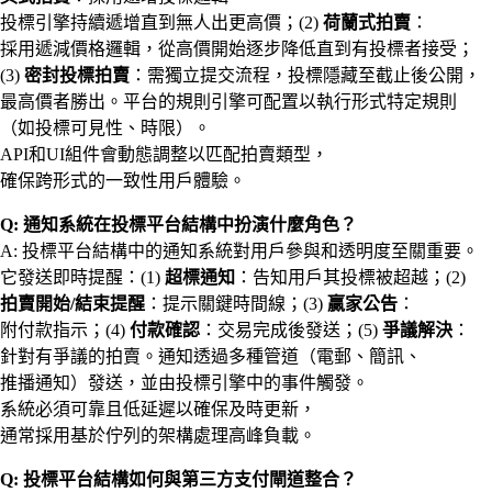
投標引擎持續遞增直到無人出更高價；(2)
荷蘭式拍賣
：
採用遞減價格邏輯，從高價開始逐步降低直到有投標者接受；
(3)
密封投標拍賣
：需獨立提交流程，投標隱藏至截止後公開，
最高價者勝出。平台的規則引擎可配置以執行形式特定規則
（如投標可見性、時限）。
API和UI組件會動態調整以匹配拍賣類型，
確保跨形式的一致性用戶體驗。
Q: 通知系統在投標平台結構中扮演什麼角色？
A: 投標平台結構中的通知系統對用戶參與和透明度至關重要。
它發送即時提醒：(1)
超標通知
：告知用戶其投標被超越；(2)
拍賣開始/結束提醒
：提示關鍵時間線；(3)
贏家公告
：
附付款指示；(4)
付款確認
：交易完成後發送；(5)
爭議解決
：
針對有爭議的拍賣。通知透過多種管道（電郵、簡訊、
推播通知）發送，並由投標引擎中的事件觸發。
系統必須可靠且低延遲以確保及時更新，
通常採用基於佇列的架構處理高峰負載。
Q: 投標平台結構如何與第三方支付閘道整合？