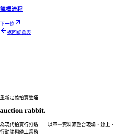
競標流程
下一條
返回詞彙表
Let's talk
準備好讓您的拍賣行煥然一新了嗎？
預約客製展示,讓 Auction Rabbit 契合您的拍賣行程
申請展示
重新定義拍賣營運
auction rabbit.
為現代拍賣行打造——以單一資料源整合現場、線上、
行動端與鏈上業務