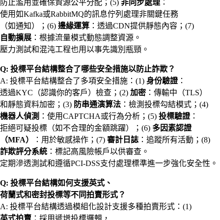
防止濫用並確保資源公平分配；(5)
非同步處理
：
使用如Kafka或RabbitMQ的訊息佇列處理非關鍵任務
（如通知）；(6)
邊緣運算
：透過CDN提供靜態內容；(7)
自動擴展
：根據流量模式動態調整資源。
壓力測試和混沌工程也用以事先識別瓶頸。
Q: 投標平台結構整合了哪些安全措施以防止詐欺？
A: 投標平台結構整合了多項安全措施：(1)
身份驗證
：
透過KYC（認識你的客戶）檢查；(2)
加密
：傳輸中（TLS）
和靜態資料加密；(3)
防串通演算法
：檢測投標勾結模式；(4)
機器人偵測
：使用CAPTCHA或行為分析；(5)
投標驗證
：
拒絕可疑投標（如不合理的金額跳躍）；(6)
多因素認證
（MFA）
：用於敏感操作；(7)
審計日誌
：追蹤所有活動；(8)
詐欺評分系統
：標記高風險帳戶以供審查。
定期滲透測試和遵循PCI-DSS支付處理標準進一步強化安全性。
Q: 投標平台結構如何支援英式、
荷蘭式和密封投標等不同拍賣形式？
A: 投標平台結構透過模組化設計支援多種拍賣形式：(1)
英式拍賣
：採用遞增投標邏輯，