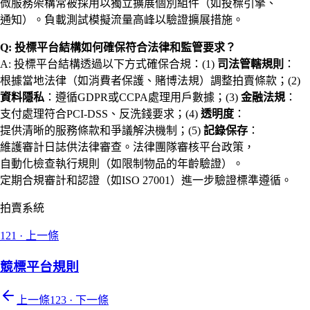
微服務架構常被採用以獨立擴展個別組件（如投標引擎、
通知）。負載測試模擬流量高峰以驗證擴展措施。
Q: 投標平台結構如何確保符合法律和監管要求？
A: 投標平台結構透過以下方式確保合規：(1)
司法管轄規則
：
根據當地法律（如消費者保護、賭博法規）調整拍賣條款；(2)
資料隱私
：遵循GDPR或CCPA處理用戶數據；(3)
金融法規
：
支付處理符合PCI-DSS、反洗錢要求；(4)
透明度
：
提供清晰的服務條款和爭議解決機制；(5)
記錄保存
：
維護審計日誌供法律審查。法律團隊審核平台政策，
自動化檢查執行規則（如限制物品的年齡驗證）。
定期合規審計和認證（如ISO 27001）進一步驗證標準遵循。
拍賣系統
121
·
上一條
競標平台規則
上一條
123
·
下一條