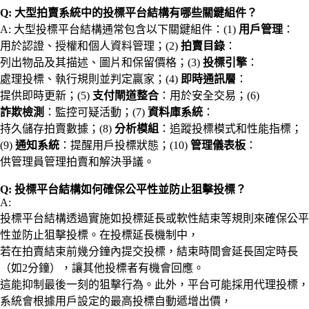
Q: 大型拍賣系統中的投標平台結構有哪些關鍵組件？
A: 大型投標平台結構通常包含以下關鍵組件：(1)
用戶管理
：
用於認證、授權和個人資料管理；(2)
拍賣目錄
：
列出物品及其描述、圖片和保留價格；(3)
投標引擎
：
處理投標、執行規則並判定贏家；(4)
即時通訊層
：
提供即時更新；(5)
支付閘道整合
：用於安全交易；(6)
詐欺檢測
：監控可疑活動；(7)
資料庫系統
：
持久儲存拍賣數據；(8)
分析模組
：追蹤投標模式和性能指標；
(9)
通知系統
：提醒用戶投標狀態；(10)
管理儀表板
：
供管理員管理拍賣和解決爭議。
Q: 投標平台結構如何確保公平性並防止狙擊投標？
A:
投標平台結構透過實施如投標延長或軟性結束等規則來確保公平
性並防止狙擊投標。在投標延長機制中，
若在拍賣結束前幾分鐘內提交投標，結束時間會延長固定時長
（如2分鐘），讓其他投標者有機會回應。
這能抑制最後一刻的狙擊行為。此外，平台可能採用代理投標，
系統會根據用戶設定的最高投標自動遞增出價，