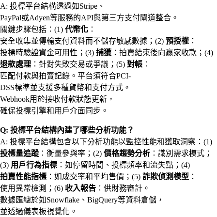
A: 投標平台結構透過如Stripe、
PayPal或Adyen等服務的API與第三方支付閘道整合。
關鍵步驟包括：(1)
代幣化
：
安全收集並傳輸支付資料而不儲存敏感數據；(2)
預授權
：
投標時驗證資金可用性；(3)
捕獲
：拍賣結束後向贏家收款；(4)
退款處理
：針對失敗交易或爭議；(5)
對帳
：
匹配付款與拍賣記錄。平台須符合PCI-
DSS標準並支援多種貨幣和支付方式。
Webhook用於接收付款狀態更新，
確保投標引擎和用戶介面同步。
Q: 投標平台結構內建了哪些分析功能？
A: 投標平台結構包含以下分析功能以監控性能和獲取洞察：(1)
投標量追蹤
：衡量參與率；(2)
價格趨勢分析
：識別需求模式；
(3)
用戶行為指標
：如停留時間、投標頻率和流失點；(4)
拍賣性能指標
：如成交率和平均售價；(5)
詐欺偵測模型
：
使用異常檢測；(6)
收入報告
：供財務審計。
數據匯總於如Snowflake、BigQuery等資料倉儲，
並透過儀表板視覺化。