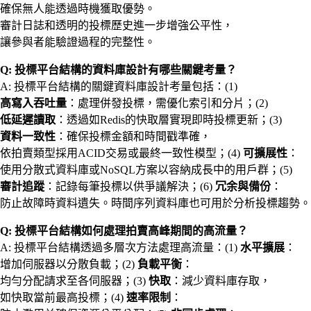
確保無人能透過時機獲取優勢。
審計日誌和透明的投標歷史進一步增強公平性，
讓參與者能驗證過程的完整性。
Q: 投標平台結構的資料庫設計有哪些關鍵考量？
A: 投標平台結構的關鍵資料庫設計考量包括：(1)
高寫入吞吐量
：處理併發投標，需優化索引和分片；(2)
低延遲讀取
：透過如Redis的快取層實現即時投標更新；(3)
資料一致性
：確保投標金額和時間戳準確，
依拍賣類型採用ACID交易或最終一致性模型；(4)
可擴展性
：
使用分散式資料庫或NoSQL方案以容納成長中的用戶群；(5)
審計追蹤
：記錄每筆投標以供爭議解決；(6)
冗余與備份
：
防止故障時資料遺失。時間序列資料庫也可用於分析投標趨勢。
Q: 投標平台結構如何處理拍賣高峰期間的高流量？
A: 投標平台結構透過多層次方法處理高流量：(1)
水平擴展
：
增加伺服器以分散負載；(2)
負載平衡
：
均勻分配請求至各伺服器；(3)
快取
：減少資料庫存取，
如快取當前最高投標；(4)
速率限制
：