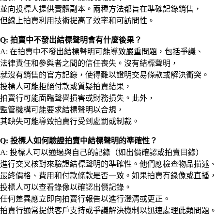
並向投標人提供實體副本。兩種方法都旨在準確記錄銷售，
但線上拍賣利用技術提高了效率和可訪問性。
Q: 拍賣中不發出結標聲明會有什麼後果？
A: 在拍賣中不發出結標聲明可能導致嚴重問題，包括爭議、
法律責任和參與者之間的信任喪失。沒有結標聲明，
就沒有銷售的官方記錄，使得難以證明交易條款或解決衝突。
投標人可能拒絕付款或質疑拍賣結果，
拍賣行可能面臨聲譽損害或財務損失。此外，
監管機構可能要求結標聲明以合規，
其缺失可能導致拍賣行受到處罰或制裁。
Q: 投標人如何驗證拍賣中結標聲明的準確性？
A: 投標人可以通過與自己的記錄（如出價確認或拍賣目錄）
進行交叉核對來驗證結標聲明的準確性。他們應檢查物品描述、
最終價格、費用和付款條款是否一致。如果拍賣有錄像或直播，
投標人可以查看錄像以確認出價記錄。
任何差異應立即向拍賣行報告以進行澄清或更正。
拍賣行通常提供客戶支持或爭議解決機制以迅速處理此類問題。