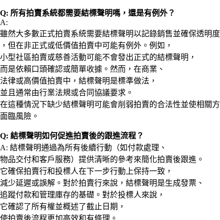
Q: 所有拍賣系統都需要結標聲明嗎，還是有例外？
A:
雖然大多數正式拍賣系統需要結標聲明以記錄銷售並確保透明度
，但在非正式或低價值拍賣中可能有例外。例如，
小型社區拍賣或慈善活動可能不會發出正式的結標聲明，
而是依賴口頭確認或簡單收據。然而，在商業、
法律或高價值拍賣中，結標聲明是標準做法，
並且通常由行業法規或合同協議要求。
在這種情況下缺少結標聲明可能會削弱拍賣的合法性並使相關方
面臨風險。
Q: 結標聲明如何促進拍賣後的跟進流程？
A: 結標聲明通過為所有後續行動（如付款處理、
物品交付和客戶服務）提供清晰的參考來簡化拍賣後跟進。
它確保拍賣行和投標人在下一步行動上保持一致，
減少延遲或誤解。對於拍賣行來說，結標聲明是生成發票、
追蹤付款和管理庫存的基礎。對於投標人來說，
它確認了所有權並概述了截止日期，
使拍賣後流程更加高效和有條理。