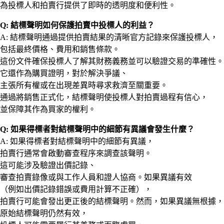
為投標人和拍賣行提供了即時的透明度和便利性。
Q: 結標聲明如何保護拍賣中投標人的利益？
A: 結標聲明通過提供拍賣結果的清晰官方記錄來保護投標人，
包括最終價格、費用和銷售條款。
這份文件確保投標人了解其財務義務並可以驗證交易的準確性。
它還作為購買證明，對於解決爭議、
主張所有權或在出現差異時尋求救濟至關重要。
通過將銷售正式化，結標聲明使投標人對拍賣過程有信心，
並保障其作為買家的權利。
Q: 如果得標者對結標聲明中的細節有異議會發生什麼？
A: 如果得標者對結標聲明中的細節有異議，
拍賣行通常會啟動審查程序來調查該聲明。
這可能涉及驗證出價記錄、
審查拍賣錄像或與工作人員和證人協商。如果異議有效
（例如出價記錄錯誤或費用計算不正確），
拍賣行可能會發出更正後的結標聲明。然而，如果異議無根據，
原始結標聲明仍然有效，