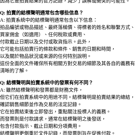
因為它是拍賣結果的官方記錄，減少了誤解或衝突的可能性。
Q: 拍賣的結標聲明通常包含哪些信息？
A: 拍賣系統中的結標聲明通常包含以下信息：
拍品編號或物品描述、最終落槌價、得標者的姓名和聯繫方式、
買家佣金（如適用）、任何稅款或費用、
付款截止日期以及交付或取貨指示。此外，
它可能包括拍賣行的條款和條件、銷售的日期和時間，
以及關於物品狀況或來源的任何特別說明。
這份全面的文件確保所有相關方對交易的細節及其各自的義務有
清晰的了解。
Q: 結標聲明與拍賣系統中的發票有何不同？
A: 雖然結標聲明和發票都是財務文件，
但它们在拍賣系統中的用途不同。結標聲明是拍賣結果的總結，
確認銷售細節並作為交易的法定記錄。
它在拍賣結束後立即發出，重點關注投標人的義務。
而發票則是付款請求，通常在結標聲明之後發送，
包含付款指示、截止日期和分項費用。
結標聲明更側重於文件記錄，而發票則旨在促進付款。