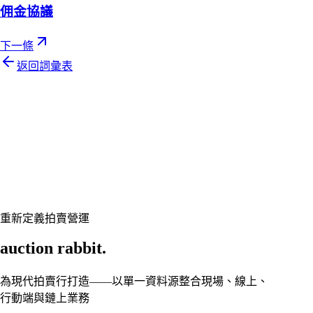
佣金協議
下一條
返回詞彙表
Let's talk
準備好讓您的拍賣行煥然一新了嗎？
預約客製展示,讓 Auction Rabbit 契合您的拍賣行程
申請展示
重新定義拍賣營運
auction rabbit.
為現代拍賣行打造——以單一資料源整合現場、線上、
行動端與鏈上業務