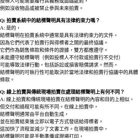
投標人可能需要履行其義務或面臨處罰，
例如沒收物品或被禁止參與未來拍賣。
Q: 拍賣系統中的結標聲明具有法律約束力嗎？
A: 是的，
結標聲明在拍賣系統中通常是具有法律約束力的文件，
因為它們代表了拍賣行與得標者之間的最终協議。
它們作為銷售條款和條件的證據，雙方都應遵守。
未能遵守結標聲明（例如投標人不付款或拍賣行不交付）
可能導致法律行動，包括訴訟或損害賠償請求。然而，
結標聲明的可執行性可能取決於當地法律和拍賣行協議中的具體
條款。
Q: 線上拍賣與傳統現場拍賣在處理結標聲明上有何不同？
A: 線上拍賣和傳統現場拍賣在結標聲明的內容和目的上相似，
但交付和過程可能有所不同。在線上拍賣中，
結標聲明通常由平台自動生成，
並在拍賣結束後立即以電子方式發送給得標者。
這加快了流程並減少了文書工作。在現場拍賣中，
結標聲明可能是手動準備或現場打印，