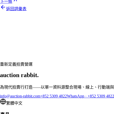
下一條
返回詞彙表
Let's talk
準備好讓您的拍賣行煥然一新了嗎？
預約客製展示,讓 Auction Rabbit 契合您的拍賣行程
申請展示
重新定義拍賣營運
auction rabbit.
為現代拍賣行打造——以單一資料源整合現場、線上、行動端與
info@auction-rabbit.com
+852 5309 4822
WhatsApp
·
+852 5309 482
繁體中文