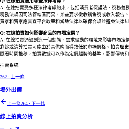
Q: 在線拍賣適用哪些法律考慮？
A: 在線拍賣受多種法律考慮約束，包括消費者保護法、稅務
稅務法規因司法管轄區而異，某些要求徵收銷售稅或收入報告。
買家和賣家應審查平台政策和當地法律以確保合規並避免法律糾
Q: 在線拍賣如何影響商品的市場定價？
A: 在線拍賣通過創造一個動態、需求驅動的環境來影響市場
剩餘或清算拍賣可能由於高供應而導致低於市場價格。拍賣歷
隨著時間推移，拍賣數據可以作為定價趨勢的基準，影響傳統和
拍賣系統
262
·
上一條
場外出價
上一條
264
·
下一條
線上拍賣分析