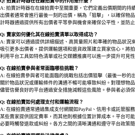
Q: 拍賣計時器在在線拍賣中的作用是什麼？
A: 拍賣計時器在在線拍賣中至關重要，它們定義出價期間的
出價者通常會進行最後一刻的出價，稱為「狙擊」，以確保物品
計時器通過提供所有出價者平等參與機會來確保公平性，並防
Q: 賣家如何優化其在線拍賣清單以取得成功？
A: 賣家可以通過提供詳細描述、高質量照片和準確的物品狀
吸引更多出價者。提供運輸選項和退貨政策建立買家信心。將
利用平台工具如特色清單或社交媒體推廣可以進一步提升可見性
Q: 在線拍賣參與者常面臨哪些挑戰？
A: 在線拍賣參與者可能面臨的挑戰包括出價狙擊（最後一秒
關於物品狀況或運輸條件的溝通不暢可能導致糾紛。對理想物品
儘管信譽良好的平台通過安全措施減輕這些風險。參與者必須
Q: 在線拍賣如何處理支付和運輸流程？
A: 在線拍賣通常通過集成支付網關如PayPal、信用卡或
某些賣家提供固定費率，而其他則根據位置計算成本。平台可能
必要時觸發退款或糾紛。各方之間的清晰溝通和遵守平台政策簡