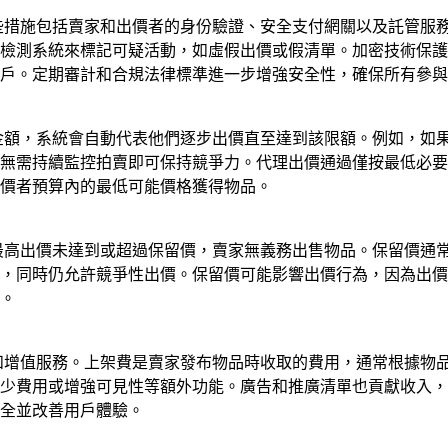
這些措施包括賣家和出價者的身份驗證、安全支付網關以及託管服
檢測系統來標記可疑活動，如虛假出價或假清單。加密技術保護
戶。定期審計和合規法律標準進一步增強安全性，確保所有參與
金額，系統會自動代表他們逐步出價直至達到該限額。例如，如果
者無需持續監控拍賣即可保持競爭力。代理出價通過僅按最低必
價者預算內的最低可能價格獲得物品。
果最高出價未達到或超過保留價，賣家無義務出售物品。保留價通
，同時仍允許競爭性出價。保留價可能影響出價行為，因為出價
。
費和增值服務。上架費是賣家發布物品時收取的費用，通常根據物
少費用或增強可見性等額外功能。廣告和推廣清單也貢獻收入，
全並改善用戶體驗。