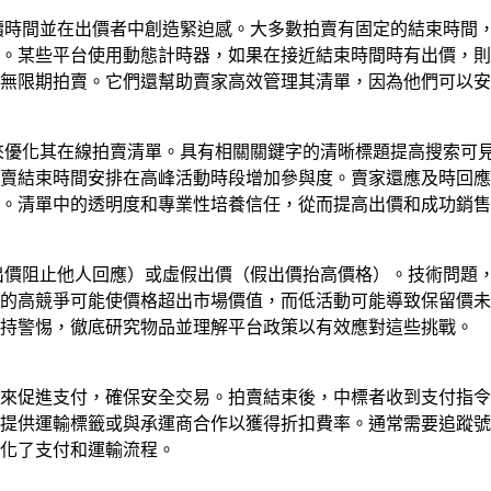
持續時間並在出價者中創造緊迫感。大多數拍賣有固定的結束時間
。某些平台使用動態計時器，如果在接近結束時間時有出價，則
止無限期拍賣。它們還幫助賣家高效管理其清單，因為他們可以
況來優化其在線拍賣清單。具有相關關鍵字的清晰標題提高搜索可
拍賣結束時間安排在高峰活動時段增加參與度。賣家還應及時回
。清單中的透明度和專業性培養信任，從而提高出價和成功銷售
的出價阻止他人回應）或虛假出價（假出價抬高價格）。技術問題
的高競爭可能使價格超出市場價值，而低活動可能導致保留價未
保持警惕，徹底研究物品並理解平台政策以有效應對這些挑戰。
託管服務來促進支付，確保安全交易。拍賣結束後，中標者收到支付
提供運輸標籤或與承運商合作以獲得折扣費率。通常需要追蹤號
化了支付和運輸流程。