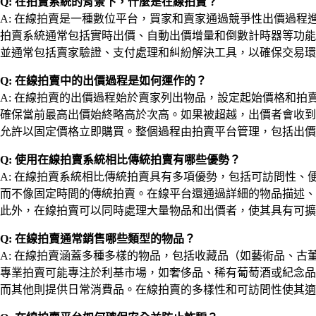
Q: 在拍賣系統的背景下，什麼是在線拍賣？
A: 在線拍賣是一種數位平台，買家和賣家通過競爭性出價過
拍賣系統通常包括實時出價、自動出價增量和倒數計時器等功能
並通常包括賣家驗證、支付處理和糾紛解決工具，以確保交易環
Q: 在線拍賣中的出價過程是如何運作的？
A: 在線拍賣的出價過程始於賣家列出物品，設定起始價格和
確保當前最高出價始終略高於次高。如果被超越，出價者會收到
允許以固定價格立即購買。整個過程由拍賣平台管理，包括出價
Q: 使用在線拍賣系統相比傳統拍賣有哪些優勢？
A: 在線拍賣系統相比傳統拍賣具有多項優勢，包括可訪問性、
而不像固定時間的傳統拍賣。在線平台還通過詳細的物品描述、
此外，在線拍賣可以同時處理大量物品和出價者，使其具有可擴
Q: 在線拍賣通常銷售哪些類型的物品？
A: 在線拍賣涵蓋多種多樣的物品，包括收藏品（如藝術品、
專業拍賣可能專注於利基市場，如奢侈品、稀有葡萄酒或紀念品
而其他則提供日常消費品。在線拍賣的多樣性和可訪問性使其適