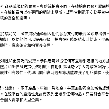
程進行商品或服務的買賣。與傳統拍賣不同，在線拍賣通過互聯網
。在線拍賣可以在專門的網站上舉辦，或整合到電子商務平台中
境的安全和透明。
拍賣持續時間。潛在買家通過輸入他們願意支付的最高金額來出價
通知，以便他們可以提高報價。拍賣在計時器結束時結束，最高
驗證、贏家確定和拍賣後交易。
便利性和更廣泛的受眾。參與者可以從任何有互聯網連接的地方加
照片和出價歷史提供透明度。自動化流程減少了人為錯誤並簡化
展性和高效性。代理出價和實時通知等功能增強了用戶體驗，使
古董、錢幣）、電子產品、車輛、房地產，甚至無形資產如域名或
。在線平台的靈活性允許賣家列出幾乎任何物品，只要符合平台
合個人賣家和大型企業。