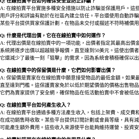
Q: 在線拍賣平台如何確保安全並防止詐騙？
A: 在線拍賣平台實施多種安全措施以防止詐騙並保護用戶。
用戶評分和評論有助於在社區內建立信任。平台還使用自動詐騙
某些平台提供買家保護計劃，在物品未交付或描述不符時補償用
Q: 什麼是代理出價，它在在線拍賣中如何運作？
A: 代理出價是在線拍賣中的一項功能，出價者指定其最高出價
系統將逐步出價以超越競爭報價，直至達到50美元。這使出價
它還減少了最後一刻「狙擊」的需求，因為系統會積極確保以出
Q: 在線拍賣中的保留價是什麼，它們如何影響出價？
A: 保留價是賣家在在線拍賣中願意接受物品的最低金額。如
直至達到門檻。這保護賣家免於以低於期望價值的價格出售物品
它們為賣家提供了安全網，確保物品在低活動拍賣中不會被低估
Q: 在線拍賣平台如何產生收入？
A: 在線拍賣平台通過多種方法產生收入，包括上架費、成交
在成功銷售時收取。某些平台提供訂閱計劃或會員等級，具有減
可能產生額外費用。這些收入來源使平台能夠維持運營、投資安