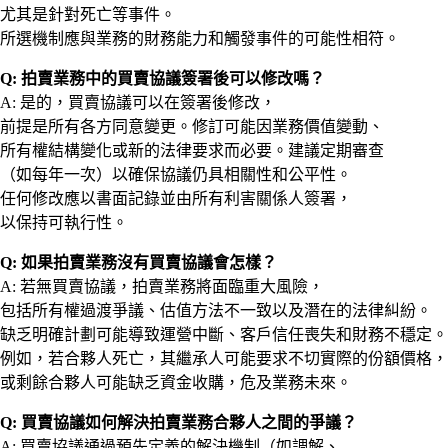
尤其是針對死亡等事件。
所選機制應與業務的財務能力和觸發事件的可能性相符。
Q: 拍賣業務中的買賣協議簽署後可以修改嗎？
A: 是的，買賣協議可以在簽署後修改，
前提是所有各方同意變更。修訂可能因業務價值變動、
所有權結構變化或新的法律要求而必要。建議定期審查
（如每年一次）以確保協議仍具相關性和公平性。
任何修改應以書面記錄並由所有利害關係人簽署，
以保持可執行性。
Q: 如果拍賣業務沒有買賣協議會怎樣？
A: 若無買賣協議，拍賣業務將面臨重大風險，
包括所有權過渡爭議、估值方法不一致以及潛在的法律糾紛。
缺乏明確計劃可能導致運營中斷、客戶信任喪失和財務不穩定。
例如，若合夥人死亡，其繼承人可能要求不切實際的份額價格，
或剩餘合夥人可能缺乏資金收購，危及業務未來。
Q: 買賣協議如何解決拍賣業務合夥人之間的爭議？
A: 買賣協議通過預先定義的解決機制（如調解、