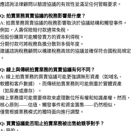
應諮詢法律顧問以驗證協議的有效性並滿足任何管轄要求。
Q: 拍賣業務買賣協議的稅務影響是什麼？
A: 拍賣業務買賣協議的稅務影響取決於協議結構和觸發事件。
例如，人壽保險賠付款通常免稅，
但股份購買可能觸發賣方的資本利得稅。
分期付款可將稅務負擔分散到多個年度。
建議諮詢稅務顧問以構建稅務高效的協議並確保符合國稅局規定
。
Q: 線上與傳統拍賣業務的買賣協議有何不同？
A: 線上拍賣業務的買賣協議可能更強調無形資產（如域名、
軟體和客戶數據），而傳統拍賣業務則可能側重於實體資產
（如房產或庫存）。
線上業務還可能需要條款來處理數位所有權和知識產權。然而，
核心原則——估值、觸發事件和資金籌集——仍然相似，
僅需根據業務模式的獨特面向進行調整。
Q: 買賣協議能否阻止拍賣業務被出售給競爭對手？
A: 是的，