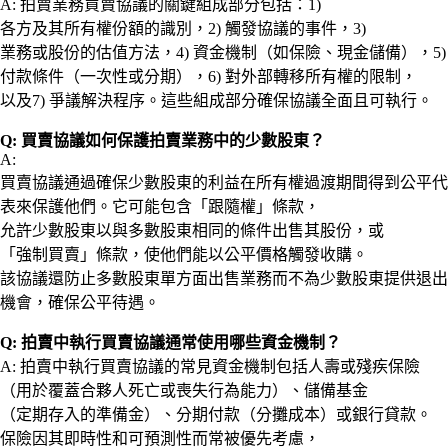
A: 拍賣業務買賣協議的關鍵組成部分包括：1)
各方及其所有權份額的識別，2) 觸發協議的事件，3)
業務或股份的估值方法，4) 資金機制（如保險、現金儲備），5)
付款條件（一次性或分期），6) 對外部轉移所有權的限制，
以及7) 爭議解決程序。這些組成部分確保協議全面且可執行。
Q: 買賣協議如何保護拍賣業務中的少數股東？
A:
買賣協議通過確保少數股東的利益在所有權過渡期間得到公平代
表來保護他們。它可能包含「跟隨權」條款，
允許少數股東以與多數股東相同的條件出售其股份，或
「強制買賣」條款，使他們能以公平價格觸發收購。
該協議還防止多數股東單方面出售業務而不為少數股東提供退出
機會，確保公平待遇。
Q: 拍賣中執行買賣協議通常使用哪些資金機制？
A: 拍賣中執行買賣協議的常見資金機制包括人壽或殘疾保險
（用於覆蓋合夥人死亡或喪失行為能力）、儲備基金
（定期存入的準備金）、分期付款（分攤成本）或銀行貸款。
保險因其即時性和可預測性而常被優先考慮，