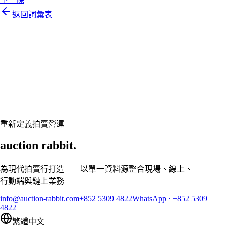
返回詞彙表
Let's talk
準備好讓您的拍賣行煥然一新了嗎？
預約客製展示,讓 Auction Rabbit 契合您的拍賣行程
申請展示
重新定義拍賣營運
auction rabbit.
為現代拍賣行打造——以單一資料源整合現場、線上、
行動端與鏈上業務
info@auction-rabbit.com
+852 5309 4822
WhatsApp
·
+852 5309
4822
繁體中文