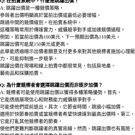
Q: 在拍賣系統中，什麼是跳躍出價？
A: 跳躍出價是一種競價策略，
參與者出價明顯高於當前出價或最低必要增幅，
跳過中間的競價級別。在拍賣系統中，
這種策略常用於傳達實力、威懾競爭對手或加速競價過程。
例如，若當前出價為100美元，下一預期出價為110美元，
跳躍出價可能是150美元或更高。
此舉能透過暗示出價者願意支付更多來對其他競標者施加心理壓
力，可能抑制進一步競爭。
跳躍出價在現場和線上拍賣中都很常見，包括房地產、
藝術品和採購拍賣。
Q: 為什麼競標者會選擇跳躍出價而非逐步加價？
A: 競標者可能使用跳躍出價以獲得多種策略優勢。首先，
它能透過展現信心和財務能力威懾競爭對手，
可能使他們提前退出。其次，它節省時間，跳過小幅加價，
適用於快節奏拍賣或當競標者希望快速達到最高出價時。第三，
它能打亂其他競標者的節奏，
使他們更難判斷跳躍者的真實底線。然而，跳躍出價也有風險，