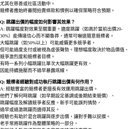
尤其在慈善或社區活動中。
競標者應始終審閱拍賣條款和慣例以確保策略符合預期。
Q: 跳躍出價的幅度如何影響其效果？
A: 跳躍幅度對效果至關重要。適度跳躍（如高於當前出價20-
30%）能傳達信心而不顯魯莽，通常可嚇退隨意競標者。
大幅跳躍（如50%以上）可能威懾更多競爭者，
但可能過度支付或被視為虛張聲勢。理想幅度取決於物品價值、
競爭激烈度和競標者目標。
有時一系列小幅跳躍比單次大幅跳躍更有效，
因能持續施壓而不過早暴露底線。
Q: 競標者經驗對成功執行跳躍出價有何作用？
A: 經驗豐富的競標者更擅長有效運用跳躍出價。
他們了解何時跳躍（如早期設定基調或後期結束競價）、
跳躍幅度及解讀競爭者反應。新手可能誤判情勢，
過早或過激跳躍而適得其反。
經驗也有助於混合跳躍與逐步出價，讓對手難以捉摸。
老手常將跳躍作為整體策略的一部分，