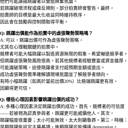
他們可能讚揚跳躍者以營造興奮氛圍。
若跳躍破壞流程或違反規則，部分拍賣師會警告。最終，
拍賣師的目標是最大化收益同時維持秩序，
因此會在鼓勵與控制間取得平衡。
Q: 跳躍出價能作為拍賣中的虛張聲勢策略嗎？
A: 可以，跳躍出價可作為虛張聲勢策略，
尤其在心理戰關鍵的拍賣中。
競標者可能大幅跳躍以製造資源無限的假象，希望嚇退競爭者。
但跳躍虛張聲勢風險很高。若其他競標者經驗豐富或資金雄厚，
可能識破策略，迫使跳躍者支付超預期金額或退出。
成功虛張聲勢需準確解讀現場氛圍並了解競爭者傾向。
有時小幅跳躍（如高於當前出價20%）比極端跳躍更有效，
因顯得更可信。
Q: 哪些心理因素影響跳躍出價的成功？
A: 多種心理因素決定跳躍出價的成功。首先，競標者的可信度
——若被視為認真參與者，跳躍更可能威懾他人。其次，
跳躍幅度很重要；太小可能無效，太大則顯魯莽。第三，時機：
早期跳躍能設定主導基調，後期跳躍可能傳達 desperation。