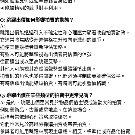
例如過度支付或過早暴露自身估值，
可能被精明的競爭對手利用。
Q: 跳躍出價如何影響拍賣的動態？
A:
跳躍出價能透過引入不確定性和心理壓力顯著改變拍賣動態。
它通常將焦點從漸進價格提升轉向更激烈的競爭，
迫使其他競標者重新評估策略。
有些人可能將跳躍視為出價者高估值的信號，
從而退出或以更高跳躍反擊。
其他人可能視其為虛張聲勢並繼續謹慎出價。
拍賣師的角色也變得關鍵，他們必須控制節奏並確保公平。
有時跳躍出價能縮短拍賣，有時則可能引發價格戰。
Q: 跳躍出價在某些類型的拍賣中更常見嗎？
A: 是的，跳躍出價更常見於物品價值主觀或波動大的拍賣，
例如藝術品、古董或房地產。在這些場合，
競標者常依賴心理策略取得優勢。
它們也常見於高風險採購拍賣或慈善拍賣，
參與者可能用跳躍來展現主導權。相反，標準化或商品化拍賣