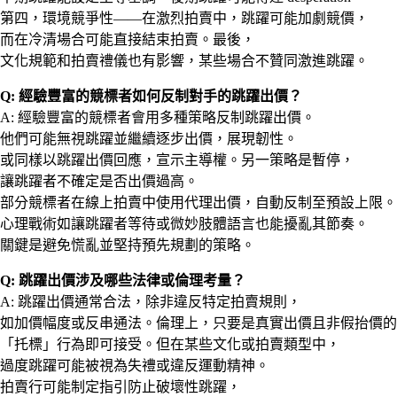
第四，環境競爭性——在激烈拍賣中，跳躍可能加劇競價，
而在冷清場合可能直接結束拍賣。最後，
文化規範和拍賣禮儀也有影響，某些場合不贊同激進跳躍。
Q: 經驗豐富的競標者如何反制對手的跳躍出價？
A: 經驗豐富的競標者會用多種策略反制跳躍出價。
他們可能無視跳躍並繼續逐步出價，展現韌性。
或同樣以跳躍出價回應，宣示主導權。另一策略是暫停，
讓跳躍者不確定是否出價過高。
部分競標者在線上拍賣中使用代理出價，自動反制至預設上限。
心理戰術如讓跳躍者等待或微妙肢體語言也能擾亂其節奏。
關鍵是避免慌亂並堅持預先規劃的策略。
Q: 跳躍出價涉及哪些法律或倫理考量？
A: 跳躍出價通常合法，除非違反特定拍賣規則，
如加價幅度或反串通法。倫理上，只要是真實出價且非假抬價的
「托標」行為即可接受。但在某些文化或拍賣類型中，
過度跳躍可能被視為失禮或違反運動精神。
拍賣行可能制定指引防止破壞性跳躍，