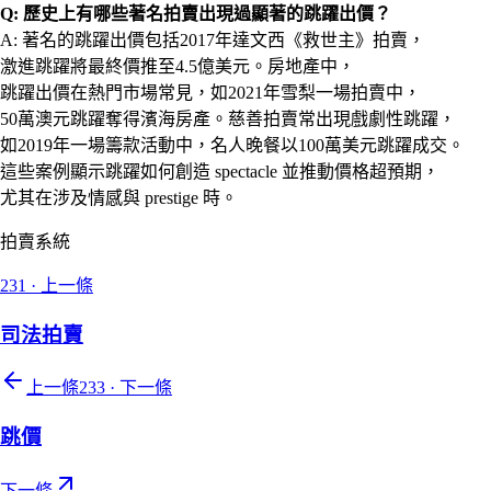
Q: 歷史上有哪些著名拍賣出現過顯著的跳躍出價？
A: 著名的跳躍出價包括2017年達文西《救世主》拍賣，
激進跳躍將最終價推至4.5億美元。房地產中，
跳躍出價在熱門市場常見，如2021年雪梨一場拍賣中，
50萬澳元跳躍奪得濱海房產。慈善拍賣常出現戲劇性跳躍，
如2019年一場籌款活動中，名人晚餐以100萬美元跳躍成交。
這些案例顯示跳躍如何創造 spectacle 並推動價格超預期，
尤其在涉及情感與 prestige 時。
拍賣系統
231
·
上一條
司法拍賣
上一條
233
·
下一條
跳價
下一條