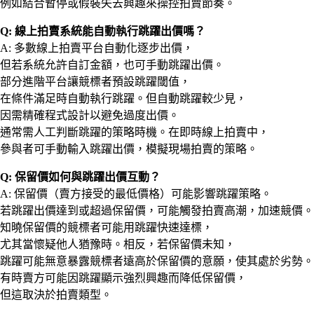
例如結合暫停或假裝失去興趣來操控拍賣節奏。
Q: 線上拍賣系統能自動執行跳躍出價嗎？
A: 多數線上拍賣平台自動化逐步出價，
但若系統允許自訂金額，也可手動跳躍出價。
部分進階平台讓競標者預設跳躍閾值，
在條件滿足時自動執行跳躍。但自動跳躍較少見，
因需精確程式設計以避免過度出價。
通常需人工判斷跳躍的策略時機。在即時線上拍賣中，
參與者可手動輸入跳躍出價，模擬現場拍賣的策略。
Q: 保留價如何與跳躍出價互動？
A: 保留價（賣方接受的最低價格）可能影響跳躍策略。
若跳躍出價達到或超過保留價，可能觸發拍賣高潮，加速競價。
知曉保留價的競標者可能用跳躍快速達標，
尤其當懷疑他人猶豫時。相反，若保留價未知，
跳躍可能無意暴露競標者遠高於保留價的意願，使其處於劣勢。
有時賣方可能因跳躍顯示強烈興趣而降低保留價，
但這取決於拍賣類型。