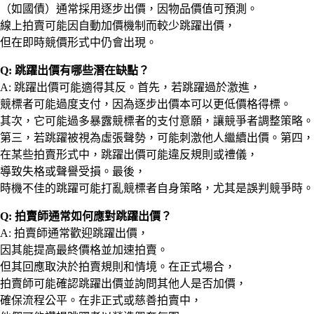
（如國債）通常採用逐步出價，因物品價值可預測。
線上拍賣可能因自動加價機制而較少跳躍出價，
但在即時競價形式中仍會出現。
Q: 跳躍出價有哪些潛在缺點？
A: 跳躍出價可能適得其反。首先，若跳躍過於激進，
競標者可能過度支付，因為逐步出價本可以更低價格得標。
其次，它可能過多暴露競標者的支付意願，讓競爭者調整策略。
第三，若跳躍被視為虛張聲勢，可能刺激他人繼續出價。第四，
在某些拍賣形式中，跳躍出價可能違反規則或禮儀，
導致失格或聲譽受損。最後，
時機不佳的跳躍可能打亂競標者自身策略，尤其是誤判競爭時。
Q: 拍賣師通常如何應對跳躍出價？
A: 拍賣師通常歡迎跳躍出價，
因其能提高最終價格並加速拍賣。
但其回應取決於拍賣規則和情境。在正式場合，
拍賣師可能確認跳躍出價並詢問其他人是否加價，
確保流程公平。在非正式或慈善拍賣中，