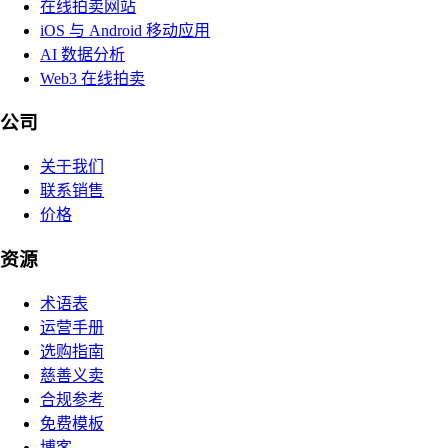
在线拍卖网站
iOS 与 Android 移动应用
AI 数据分析
Web3 在线拍卖
公司
关于我们
联系销售
价格
资源
术语表
运营手册
选购指南
慈善义卖
合规参考
免费模板
博客