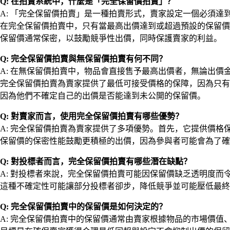
Q: 在拍賣系統中，什麼是「完全保留價拍賣」？
A: 「完全保留價拍賣」是一種拍賣形式，賣家設定一個必須
在完全保留價拍賣中，只有當最高出價達到或超過預設的保留價
保留價通常保密，以鼓勵競爭性出價，同時保護賣家的利益。
Q: 完全保留價拍賣與無保留價拍賣有何不同？
A: 在無保留價拍賣中，物品會直接售予最高出價者，無論出
完全保留價拍賣為賣家提供了最低可接受價格的保障，因為只有
因為他們不確定自己的出價是否能達到未公開的保留價。
Q: 對賣家而言，使用完全保留價拍賣有哪些優勢？
A: 完全保留價拍賣為賣家提供了多項優勢。首先，它提供價
保留價的保密性能鼓勵更積極的出價，因為參與者可能會為了確
Q: 對投標者而言，完全保留價拍賣有哪些潛在缺點？
A: 對投標者來說，完全保留價拍賣可能因保留價缺乏透明度
這種不確定性可能讓部分投標者卻步，降低競爭並可能壓低最終
Q: 完全保留價拍賣中的保留價是如何決定的？
A: 完全保留價拍賣中的保留價通常由賣家根據物品的市場價