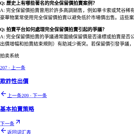
Q: 歷史上有哪些著名的完全保留價拍賣案例？
A: 完全保留價拍賣曾用於許多高調銷售，例如畢卡索或梵谷
豪華物業常使用完全保留價拍賣以避免低於市場價出售。這些案
Q: 拍賣平台如何處理完全保留價拍賣引起的爭議？
A: 完全保留價拍賣的爭議通常圍繞保留價是否達標或拍賣是
出價增幅和拍賣結束規則）有助減少衝突。若保留價引發爭議，
拍卖系统
207
·
上一条
欺詐性出價
上一条
209
·
下一条
基本拍賣策略
下一条
返回词汇表