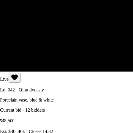
Live
Lot 042 · Qing dynasty
Porcelain vase, blue & white
Current bid · 12 bidders
$48,500
Est. $30–40k · Closes 14:32