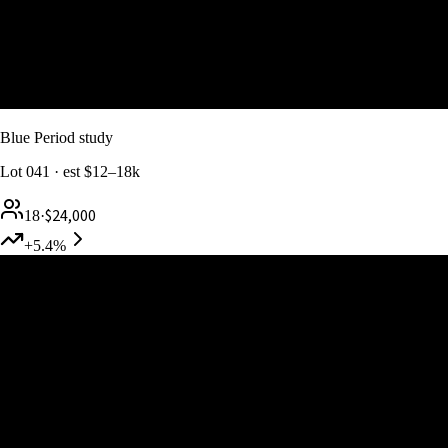
Blue Period study
Lot
041
· est
$12–18k
$24,000
18
·
+5.4%