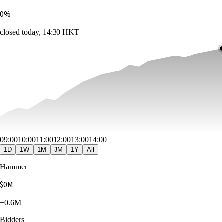
0
%
closed today, 14:30 HKT
09:00
10:00
11:00
12:00
13:00
14:00
1D
1W
1M
3M
1Y
All
Hammer
$
0
M
+0.6M
Bidders