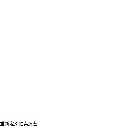
你们如何看待估价准确率的承诺?
模型按品类校准,我们在每次预测旁都发布置信度评分,
让专家清楚什么时候采用、什么时候手动调整。
Let's talk
准备好让您的拍卖行焕然一新了吗？
预约个性化演示，让 Auction Rabbit 契合您的拍卖日程
申请演示
重新定义拍卖运营