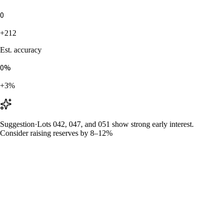
0
+212
Est. accuracy
0
%
+3%
Suggestion
·
Lots 042, 047, and 051 show strong early interest.
Consider raising reserves by 8–12%