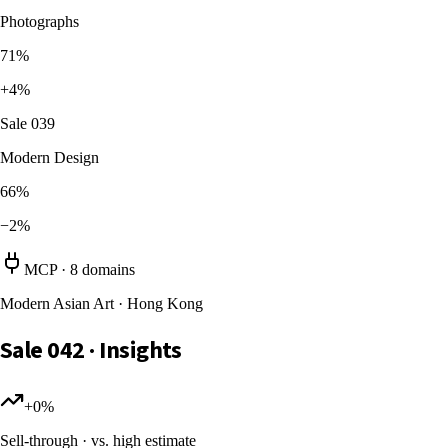
Photographs
71%
+4%
Sale 039
Modern Design
66%
−2%
MCP · 8 domains
Modern Asian Art · Hong Kong
Sale 042 · Insights
+
0
%
Sell-through · vs. high estimate