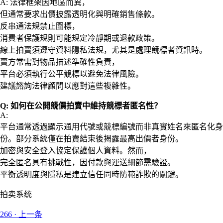
A: 法律框架因地區而異，
但通常要求出價披露透明化與明確銷售條款。
反串通法規禁止圍標，
消費者保護規則可能規定冷靜期或退款政策。
線上拍賣須遵守資料隱私法規，尤其是處理競標者資訊時。
賣方常需對物品描述準確性負責，
平台必須執行公平競標以避免法律風險。
建議諮詢法律顧問以應對這些複雜性。
Q: 如何在公開競價拍賣中維持競標者匿名性？
A:
平台通常透過顯示通用代號或競標編號而非真實姓名來匿名化身
份。部分系統僅在拍賣結束後揭露最高出價者身份。
加密與安全登入協定保護個人資料。然而，
完全匿名具有挑戰性，因付款與運送細節需驗證。
平衡透明度與隱私是建立信任同時防範詐欺的關鍵。
拍卖系统
266
·
上一条