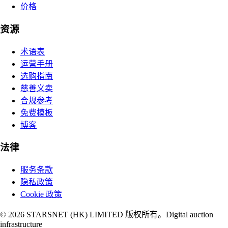
价格
资源
术语表
运营手册
选购指南
慈善义卖
合规参考
免费模板
博客
法律
服务条款
隐私政策
Cookie 政策
© 2026 STARSNET (HK) LIMITED 版权所有。
Digital auction
infrastructure