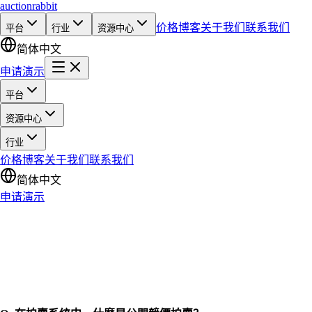
auction
rabbit
价格
博客
关于我们
联系我们
平台
行业
资源中心
简体中文
申请演示
平台
资源中心
行业
价格
博客
关于我们
联系我们
简体中文
申请演示