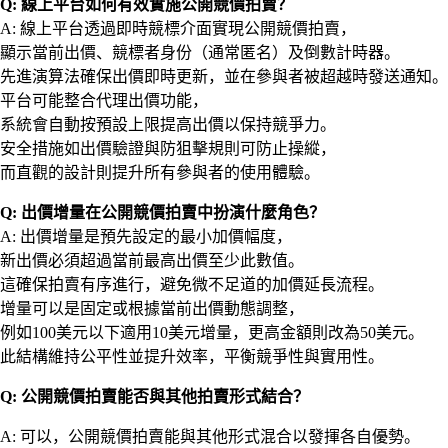
Q: 線上平台如何有效實施公開競價拍賣？
A: 線上平台透過即時競標介面實現公開競價拍賣，
顯示當前出價、競標者身份（通常匿名）及倒數計時器。
先進演算法確保出價即時更新，並在參與者被超越時發送通知。
平台可能整合代理出價功能，
系統會自動按預設上限提高出價以保持競爭力。
安全措施如出價驗證與防狙擊規則可防止操縱，
而直觀的設計則提升所有參與者的使用體驗。
Q: 出價增量在公開競價拍賣中扮演什麼角色？
A: 出價增量是預先設定的最小加價幅度，
新出價必須超過當前最高出價至少此數值。
這確保拍賣有序進行，避免微不足道的加價延長流程。
增量可以是固定或根據當前出價動態調整，
例如100美元以下適用10美元增量，更高金額則改為50美元。
此結構維持公平性並提升效率，平衡競爭性與實用性。
Q: 公開競價拍賣能否與其他拍賣形式結合？
A: 可以，公開競價拍賣能與其他形式混合以發揮各自優勢。