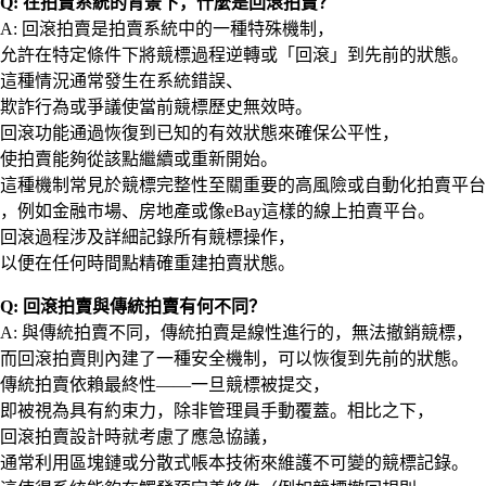
Q: 在拍賣系統的背景下，什麼是回滾拍賣？
A: 回滾拍賣是拍賣系統中的一種特殊機制，
允許在特定條件下將競標過程逆轉或「回滾」到先前的狀態。
這種情況通常發生在系統錯誤、
欺詐行為或爭議使當前競標歷史無效時。
回滾功能通過恢復到已知的有效狀態來確保公平性，
使拍賣能夠從該點繼續或重新開始。
這種機制常見於競標完整性至關重要的高風險或自動化拍賣平台
，例如金融市場、房地產或像eBay這樣的線上拍賣平台。
回滾過程涉及詳細記錄所有競標操作，
以便在任何時間點精確重建拍賣狀態。
Q: 回滾拍賣與傳統拍賣有何不同？
A: 與傳統拍賣不同，傳統拍賣是線性進行的，無法撤銷競標，
而回滾拍賣則內建了一種安全機制，可以恢復到先前的狀態。
傳統拍賣依賴最終性——一旦競標被提交，
即被視為具有約束力，除非管理員手動覆蓋。相比之下，
回滾拍賣設計時就考慮了應急協議，
通常利用區塊鏈或分散式帳本技術來維護不可變的競標記錄。