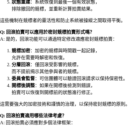
狀態重建
：系統恢復到最後一個有效狀態，
排除撤回的競標，並重新計算拍賣結果。
這些機制在競標者的靈活性和防止系統被操縱之間取得平衡。
Q: 回滾拍賣可以應用於密封競標拍賣形式嗎？
A: 是的，回滾功能可以通過特定修改適應密封競標拍賣：
競標加密
：加密的競標與時間戳一起記錄，
允許在需要時解密和恢復。
分層回滾
：僅回滾受影響的競標，
而不提前揭示其他參與者的競標。
委員會監督
：可信團體可以驗證回滾請求以保持保密性。
開標後調整
：如果在開標後檢測到錯誤，
拍賣可以恢復到開標前的狀態進行修正。
這需要強大的加密技術和謹慎的治理，以保持密封競標的原則。
Q: 回滾拍賣適用哪些法律考慮？
A: 回滾拍賣必須應對多個法律框架：