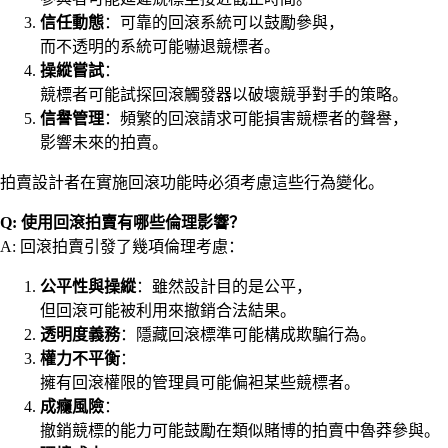
信任動態
：可靠的回滾系統可以鼓勵參與，
而不透明的系統可能嚇退競標者。
操縱嘗試
：
競標者可能試探回滾觸發器以破壞競爭對手的策略。
信譽管理
：頻繁的回滾請求可能損害競標者的聲譽，
影響未來的拍賣。
拍賣設計者在實施回滾功能時必須考慮這些行為變化。
Q: 使用回滾拍賣有哪些倫理影響？
A: 回滾拍賣引發了幾項倫理考慮：
公平性與操縱
：雖然設計目的是公平，
但回滾可能被利用來撤銷合法結果。
透明度義務
：隱藏回滾標準可能構成欺騙行為。
權力不平衡
：
擁有回滾權限的管理員可能偏袒某些競標者。
成癮風險
：
撤銷競標的能力可能鼓勵在類似賭博的拍賣中魯莽參與。