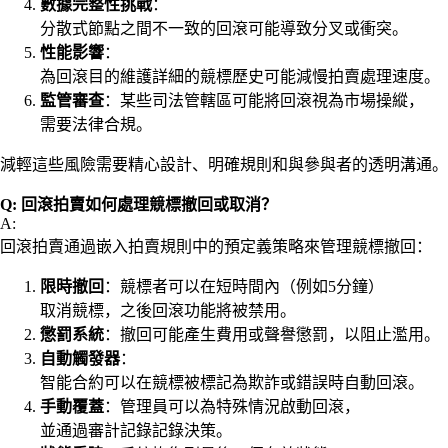
數據完整性挑戰
：
分散式節點之間不一致的回滾可能導致分叉或衝突。
性能影響
：
為回滾目的維護詳細的競標歷史可能減慢拍賣處理速度。
監管審查
：某些司法管轄區可能將回滾視為市場操縱，
需要法律合規。
減輕這些風險需要精心設計、明確規則和與參與者的透明溝通。
Q: 回滾拍賣如何處理競標撤回或取消？
A:
回滾拍賣通過嵌入拍賣規則中的預定義策略來管理競標撤回：
限時撤回
：競標者可以在短時間內（例如5分鐘）
取消競標，之後回滾功能將被禁用。
懲罰系統
：撤回可能產生費用或聲譽懲罰，以阻止濫用。
自動觸發器
：
智能合約可以在競標被標記為欺詐或錯誤時自動回滾。
手動覆蓋
：管理員可以為特殊情況啟動回滾，
並通過審計記錄記錄決策。