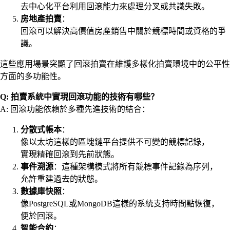
去中心化平台利用回滾能力來處理分叉或共識失敗。
房地產拍賣
：
回滾可以解決高價值房產銷售中關於競標時間或資格的爭
議。
這些應用場景突顯了回滾拍賣在維護多樣化拍賣環境中的公平性
方面的多功能性。
Q: 拍賣系統中實現回滾功能的技術有哪些？
A: 回滾功能依賴於多種先進技術的結合：
分散式帳本
：
像以太坊這樣的區塊鏈平台提供不可變的競標記錄，
實現精確回滾到先前狀態。
事件溯源
：這種架構模式將所有競標事件記錄為序列，
允許重建過去的狀態。
數據庫快照
：
像PostgreSQL或MongoDB這樣的系統支持時間點恢復，
便於回滾。
智能合約
：