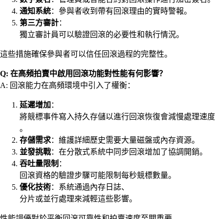
通知系統
：參與者收到帶有回滾理由的實時警報。
第三方審計
：
獨立審計員可以驗證回滾的必要性和執行情況。
這些措施確保參與者可以信任回滾過程的完整性。
Q: 在高頻拍賣中啟用回滾功能對性能有何影響？
A: 回滾能力在高頻環境中引入了權衡：
延遲增加
：
將競標事件寫入持久存儲以進行回滾恢復會減慢處理速度
。
存儲需求
：維護詳細歷史需要大量磁盤或內存資源。
並發挑戰
：在分散式系統中同步回滾增加了協調開銷。
吞吐量限制
：
回滾資格的驗證步驟可能限制每秒競標數量。
優化技術
：系統通過內存日誌、
分片或並行處理來減輕這些影響。
性能調優對於平衡回滾可靠性和拍賣速度至關重要。