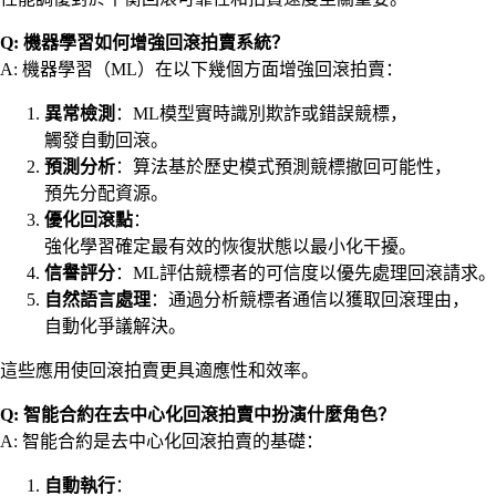
Q: 機器學習如何增強回滾拍賣系統？
A: 機器學習（ML）在以下幾個方面增強回滾拍賣：
異常檢測
：ML模型實時識別欺詐或錯誤競標，
觸發自動回滾。
預測分析
：算法基於歷史模式預測競標撤回可能性，
預先分配資源。
優化回滾點
：
強化學習確定最有效的恢復狀態以最小化干擾。
信譽評分
：ML評估競標者的可信度以優先處理回滾請求。
自然語言處理
：通過分析競標者通信以獲取回滾理由，
自動化爭議解決。
這些應用使回滾拍賣更具適應性和效率。
Q: 智能合約在去中心化回滾拍賣中扮演什麼角色？
A: 智能合約是去中心化回滾拍賣的基礎：
自動執行
：