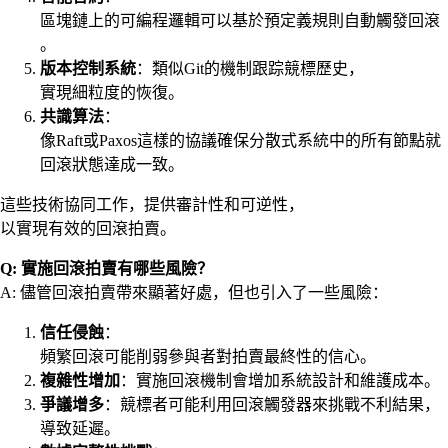
區塊鏈上的可編程邏輯可以基於預定義規則自動觸發回滾
。
版本控制系統
：類似Git的機制跟踪競標歷史，
實現細粒度的恢復。
共識算法
：
像Raft或Paxos這樣的協議確保分散式系統中的所有節點就
回滾狀態達成一致。
這些技術協同工作，提供審計性和可逆性，
以實現有效的回滾拍賣。
Q: 實施回滾拍賣有哪些風險？
A: 儘管回滾拍賣帶來顯著好處，但也引入了一些風險：
信任侵蝕
：
頻繁回滾可能削弱參與者對拍賣最終性的信心。
複雜性增加
：實施回滾機制會增加系統設計和維護成本。
爭議增多
：競標者可能利用回滾觸發器來挑戰不利結果，
導致延遲。