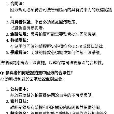
合同法
：
回滾規則必須符合司法管轄區內的具有約束力的競標協議
。
消費者保護
：平台必須披露回滾政策，
以避免誤導參與者。
金融法規
：證券拍賣可能需要監管批准回滾機制。
數據隱私
：
存儲用於回滾的競標歷史必須符合GDPR或類似法律。
爭議解決
：明確的條款必須概述如何仲裁回滾爭議。
法律顧問應審查回滾實施，以確保跨司法管轄區的合規性。
Q: 參與者如何驗證拍賣中回滾的合法性？
A: 透明機制對於回滾驗證至關重要：
公共帳本
：
基於區塊鏈的拍賣提供回滾事件的不可變證明。
審計日誌
：
詳細記錄所有競標和回滾觸發的時間戳並提供訪問。
數字簽名
：管理員或智能合約對回滾操作進行加密簽名。