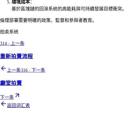
環境成本
：
基於區塊鏈的回滾系統的高能耗與可持續發展目標衝突。
倫理部署需要明確的政策、監督和參與者教育。
拍卖系统
314
·
上一条
重新拍賣流程
上一条
316
·
下一条
廳堂拍賣
下一条
返回词汇表
Let's talk