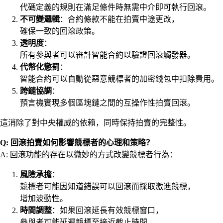
代碼定義的規則在滿足條件時無需中介即可執行回滾。
不可變邏輯
：合約條款不能在拍賣中途更改，
確保一致的回滾政策。
透明度
：
所有參與者可以審計智能合約以驗證回滾觸發器。
代幣化懲罰
：
智能合約可以自動從惡意競標者的加密錢包中扣除費用。
跨鏈協調
：
預言機實現多個區塊鏈之間的互操作性拍賣回滾。
這消除了對中央權威的依賴，同時保持拍賣的完整性。
Q: 回滾拍賣如何影響競標者的心理和策略？
A: 回滾功能的存在以微妙的方式改變競標者行為：
風險承擔
：
競標者可能因知道錯誤可以回滾而採取激進競標，
增加波動性。
時間調整
：如果回滾延長有效競標窗口，
參與者可能延遲競標至接近截止時間。