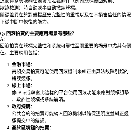
這使得系統能夠在觸發預定義條件（例如競標撤回規則、
欺詐檢測）時自動或半自動撤銷競標。
關鍵差異在於對競標歷史完整性的重視以及在不損害信任的情況
下從中斷中恢復的能力。
Q: 回滾拍賣的主要應用場景有哪些？
A:
回滾拍賣在競標完整性和系統可靠性至關重要的場景中尤其有價
值。主要應用包括：
金融市場
：
高頻交易拍賣可能使用回滾機制來糾正由算法故障引起的
錯誤競標。
線上市場
：
像eBay或蘇富比這樣的平台使用回滾功能來應對競標狙擊
、欺詐性競標或系統崩潰。
政府採購
：
公共合約的拍賣可能納入回滾機制以確保透明度並糾正競
標提交中的錯誤。
基於區塊鏈的拍賣
：