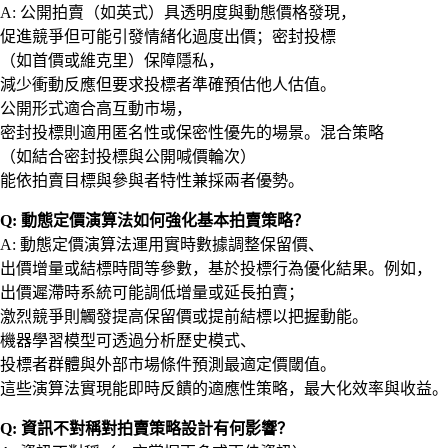
A: 公開拍賣（如英式）具透明度與動態價格發現，
促進競爭但可能引發情緒化過度出價；密封投標
（如首價或維克里）保障隱私，
減少衝動反應但要求投標者準確預估他人估值。
公開形式適合高互動市場，
密封投標則適用匿名性或保密性優先的場景。混合策略
（如結合密封投標與公開喊價輪次）
能依拍賣目標與參與者特性兼採兩者優勢。
Q: 動態定價演算法如何強化基本拍賣策略？
A: 動態定價演算法運用實時數據調整保留價、
出價增量或結標時間等參數，基於投標行為優化結果。例如，
出價遲滯時系統可能調低增量或延長拍賣；
激烈競爭則觸發提高保留價或提前結標以把握動能。
機器學習模型可透過分析歷史模式、
投標者群體與外部市場條件預測最適定價閾值。
這些演算法實現能即時反饋的適應性策略，最大化效率與收益。
Q: 資訊不對稱對拍賣策略設計有何影響？