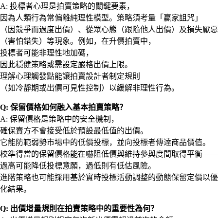
A: 投標者心理是拍賣策略的關鍵要素，
因為人類行為常偏離純理性模型。策略須考量「贏家詛咒」
（因競爭而過度出價）、從眾心態（跟隨他人出價）及損失厭惡
（害怕錯失）等現象。例如，在升價拍賣中，
投標者可能非理性地加碼，
因此穩健策略或需設定嚴格出價上限。
理解心理觸發點能讓拍賣設計者制定規則
（如冷靜期或出價可見性控制）以緩解非理性行為。
Q: 保留價格如何融入基本拍賣策略？
A: 保留價格是策略中的安全機制，
確保賣方不會接受低於預設最低值的出價。
它能防範弱勢市場中的低價投標，並向投標者傳達商品價值。
校準得當的保留價格能在嚇阻低價與維持參與度間取得平衡——
過高可能降低投標意願，過低則有低估風險。
進階策略也可能採用基於實時投標活動調整的動態保留定價以優
化結果。
Q: 出價增量規則在拍賣策略中的重要性為何？