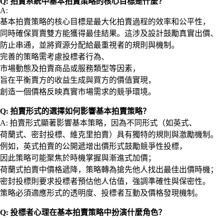
Q: 拍賣系統中基本拍賣策略的核心目標是什麼？
A:
基本拍賣策略的核心目標是最大化拍賣過程的效率和公平性，
同時確保買賣雙方能獲得最佳結果。這涉及設計鼓勵真實出價、
防止串通，並將資源分配給最重視者的規則與機制。
完善的策略需考慮投標者行為、
市場動態及拍賣商品或服務類型等因素，
旨在平衡賣方的收益生成與買方的價值實現，
創造一個價格反映真實市場需求的競爭環境。
Q: 拍賣形式的選擇如何影響基本拍賣策略？
A: 拍賣形式顯著影響基本策略，因為不同形式（如英式、
荷蘭式、密封投標、維克里拍賣）具有獨特的規則與激勵機制。
例如，英式拍賣的公開遞增出價形式鼓勵競爭性投標，
因此策略可能聚焦於時機掌握與漸進式加價；
荷蘭式拍賣中價格遞降，策略轉為搶先他人找出最佳出價時機；
密封投標則要求投標者預估他人估值，強調準確性與保密性。
策略必須適應形式的透明度、投標者互動及價格發現機制。
Q: 投標者心理在基本拍賣策略中扮演什麼角色？