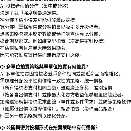
A: 投標者估值分佈（集中或分散）
決定了競爭強度與最適定價。
窄分佈下微小價差可能引發激烈競標，
寬分佈則需保留價或分組拍賣以吸引多元投標者。
進階策略會運用歷史數據或預拍調查估算此分佈，
據此調整形式。例如維克里拍賣（次高價密封投標）
在估值私有且差異大時效果顯著，
因它能鼓勵真實出價而無過度支付之虞。
Q: 多單位拍賣策略與單單位拍賣有何差異？
A: 多單位拍賣因投標者競爭多件相同或類近商品而複雜化，
需處理分配公平性與價格一致性的策略。統一價格
（所有得標者支付相同金額）鼓勵廣泛參與，差別定價
（按各自出價支付）或能最大化賣方收益但嚇退風險趨避者。
策略還須應對投標需求曲線（單件或多件需求）並防範策略操作
（如壓低出價以拉降價格）。組合拍賣（投標商品組合）
則需另一層策略規劃以優化分配。
Q: 公開與密封投標形式在拍賣策略中有何權衡？