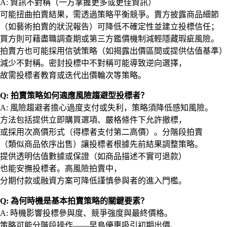
A: 資訊不對稱（一方掌握更多或更佳資訊）
可能扭曲拍賣結果，需透過策略平衡競爭。賣方披露商品細節
（如藝術拍賣的狀況報告）可降低不確定性並建立投標信任；
買方則可藉盡職調查期或第三方鑑價機制減輕隱藏瑕疵風險。
拍賣方也可能採用信號策略（如揭露出價區間或提供估值基準）
減少不對稱。密封投標中不對稱可能導致逆向選擇，
故需投標者教育或迭代出價輪次等策略。
Q: 拍賣策略如何適應風險趨避型投標者？
A: 風險趨避者擔心過度支付或失利，策略須降低感知風險。
方法包括提供立即購買選項、嚴格條件下允許撤標，
或採用次高價形式（得標者支付第二高價）。分階段拍賣
（類似商品依序出售）讓投標者根據先前結果調整策略。
提供透明估值數據或保證（如商品描述不實可退款）
也能安撫投標者。高風險拍賣中，
分期付款或融資方案可降低謹慎參與者的進入門檻。
Q: 為何時機是基本拍賣策略的關鍵要素？
A: 時機影響投標參與度、競爭強度與最終價格。
策略可能分階段操作——早鳥優惠吸引初期出價、