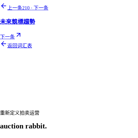
上一条
210
·
下一条
未來競標趨勢
下一条
返回词汇表
Let's talk
准备好让您的拍卖行焕然一新了吗？
预约个性化演示，让 Auction Rabbit 契合您的拍卖日程
申请演示
重新定义拍卖运营
auction rabbit.