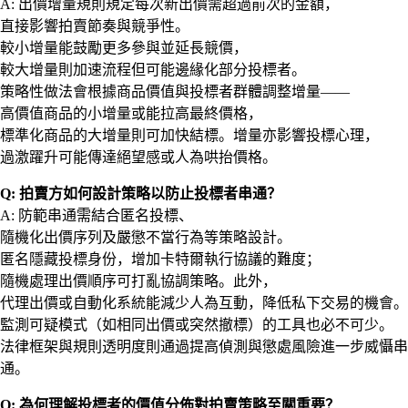
A: 出價增量規則規定每次新出價需超過前次的金額，
直接影響拍賣節奏與競爭性。
較小增量能鼓勵更多參與並延長競價，
較大增量則加速流程但可能邊緣化部分投標者。
策略性做法會根據商品價值與投標者群體調整增量——
高價值商品的小增量或能拉高最終價格，
標準化商品的大增量則可加快結標。增量亦影響投標心理，
過激躍升可能傳達絕望感或人為哄抬價格。
Q: 拍賣方如何設計策略以防止投標者串通？
A: 防範串通需結合匿名投標、
隨機化出價序列及嚴懲不當行為等策略設計。
匿名隱藏投標身份，增加卡特爾執行協議的難度；
隨機處理出價順序可打亂協調策略。此外，
代理出價或自動化系統能減少人為互動，降低私下交易的機會。
監測可疑模式（如相同出價或突然撤標）的工具也必不可少。
法律框架與規則透明度則通過提高偵測與懲處風險進一步威懾串
通。
Q: 為何理解投標者的價值分佈對拍賣策略至關重要？