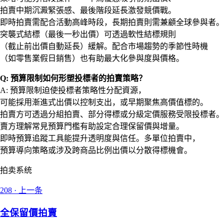
拍賣中期沉澱緊張感、最後階段延長激發競價戰。
即時拍賣需配合活動高峰時段，長期拍賣則需兼顧全球參與者。
突襲式結標（最後一秒出價）可透過軟性結標規則
（截止前出價自動延長）緩解。配合市場趨勢的季節性時機
（如零售業假日銷售）也有助最大化參與度與價格。
Q: 預算限制如何形塑投標者的拍賣策略？
A: 預算限制迫使投標者策略性分配資源，
可能採用漸進式出價以控制支出，或早期聚焦高價值標的。
拍賣方可透過分組拍賣、部分得標或分級定價服務受限投標者。
賣方理解常見預算門檻有助設定合理保留價與增量。
即時預算追蹤工具能提升透明度與信任。多單位拍賣中，
預算導向策略或涉及跨商品比例出價以分散得標機會。
拍卖系统
208
·
上一条
全保留價拍賣