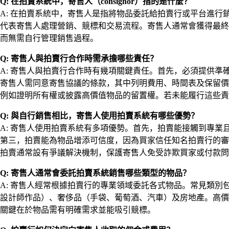
Q: 在拍賣系統中，寄售人（consignor）指的是什麼？
A: 在拍賣系統中，寄售人是指將物品委託給拍賣行或平台進
代表寄售人處理營銷、競標和交易流程。寄售人通常會獲得最終
而無需自行管理銷售過程。
Q: 寄售人與拍賣行合作時需承擔哪些責任？
A: 寄售人與拍賣行合作時有幾項關鍵責任。首先，必須提供
寄售人需同意寄售協議的條款，其中列明費用、時間表及保留價
例如證明所有權或披露高價值物品的留置權。若未能履行這些責
Q: 與自行銷售相比，寄售人使用拍賣系統有哪些優勢？
A: 寄售人使用拍賣系統有多項優勢。首先，拍賣能接觸到專
第三，拍賣能為物品增添可信度，因為買家信任知名拍賣行的審
拍賣通常設有爭議解決機制，保護寄售人免受詐欺買家或付款問
Q: 寄售人通常會委託拍賣系統銷售哪些類型的物品？
A: 寄售人經常根據拍賣行的專業領域委託各式物品。常見類
設計師作品）、奢侈品（手袋、葡萄酒、汽車）及房地產。高價
關鍵在於物品需有明確需求並能吸引競標。