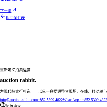
下一条
返回词汇表
Let's talk
准备好让您的拍卖行焕然一新了吗？
预约个性化演示，让 Auction Rabbit 契合您的拍卖日程
申请演示
重新定义拍卖运营
auction rabbit.
为现代拍卖行打造——以单一数据源整合现场、在线、移动端与
info@auction-rabbit.com
+852 5309 4822
WhatsApp
·
+852 5309 482
简体中文