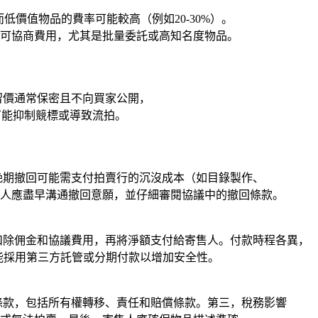
低價值物品的費率可能較高（例如20-30%）。
可協商費用，尤其是批量委託或高知名度物品。
留價通常保密且不向買家公開，
可能抑制競標或導致流拍。
晚期撤回可能需支付拍賣行的沉沒成本（如目錄製作、
人應盡早溝通撤回意願，並仔細審閱協議中的撤回條款。
扣除佣金和協議費用，再將淨額支付給寄售人。付款時程各異，
可能採用第三方託管或分期付款以增加安全性。
條款，包括所有權轉移、責任和賠償條款。第三，稅務影響