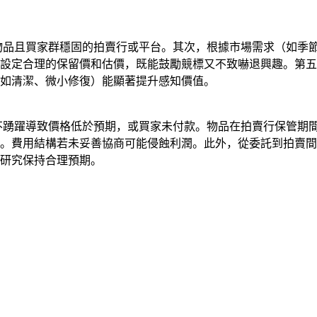
類物品且買家群穩固的拍賣行或平台。其次，根據市場需求（如季
設定合理的保留價和估價，既能鼓勵競標又不致嚇退興趣。第五
如清潔、微小修復）能顯著提升感知價值。
標不踴躍導致價格低於預期，或買家未付款。物品在拍賣行保管期
。費用結構若未妥善協商可能侵蝕利潤。此外，從委託到拍賣間
研究保持合理預期。