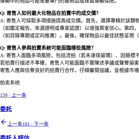
運輸中的物品可能需要專門的藝術品或珠寶運輸保險。
Q: 寄售人如何最大化物品在拍賣中的成交價？
A: 寄售人可採取多項措施提高成交價。首先，選擇專精於該
（如鑑定報告、來源證明或專家認證）以增強買家信心。第四，
（如目錄專題或定向推廣）。最後，確保物品以最佳狀態呈現（
Q: 寄售人參與拍賣系統可能面臨哪些風險？
A: 寄售人面臨多項風險，包括流拍（若未達保留價）、因競
若拍賣行描述不準確，寄售人可能面臨不實陳述爭議或聲譽損害
寄售人應與信譽良好的拍賣行合作，仔細審閱協議，並根據市場
拍卖系统
159
·
上一条
委託
上一条
161
·
下一条
委託人評估