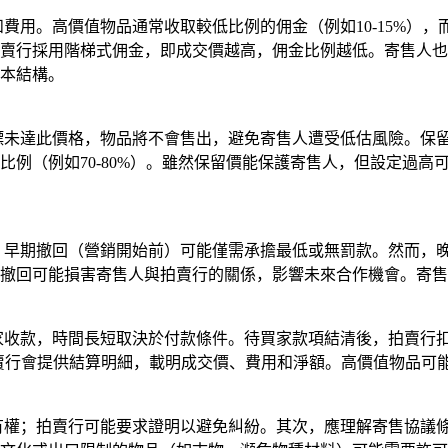
費用。高價值物品通常收取較低比例的佣金（例如10-15%），而
賣行採用階梯式佣金，即成交價越高，佣金比例越低。寄售人也
本結構。
競標未達此價格，物品將不會售出，避免寄售人遭受低估風險。保
例（例如70-80%）。雖然保留價能保護寄售人，但設定過高
定。早期撤回（營銷開始前）可能僅需承擔最低或無罰款。然而，
撤回可能損害寄售人與拍賣行的關係，影響未來合作機會。寄售
買家收款，時間長短取決於付款條件。待買家款項結清後，拍賣行
的拍賣行會提供結算明細，載明成交價、費用和淨額。高價值物品
所有權；拍賣行可能要求證明以避免糾紛。其次，應理解寄售協議