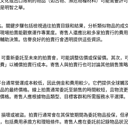
文化或出口限制的物品（如古物、瀕危物種材料）可能需要許可
是明智之舉。
評估。關鍵步驟包括檢視過往拍賣目錄和結果，分析類似物品的成
現場拍賣能觀察運作專業度。寄售人還應比較多家拍賣行的費用
輔助決策。信譽良好的拍賣行會透明提供這些資訊。
先，可重新委託至未來的拍賣會，可能調整估價或保留價。其次，
費」以補償拍賣行成本。寄售人與拍賣行也可討論其他銷售策略
平台通常營運成本較低，因此佣金和費用較少。它們提供全球觸及
品的最終價格。線上拍賣通常委託至銷售的時間較短，且物流更
價格。寄售人應根據物品類型、目標客群和所需服務水平選擇。
失、損壞或被盜。拍賣行通常會在其保管期間為委託物品投保，但
，包括費用承擔方和理賠條件。寄售人應在委託前記錄物品狀況