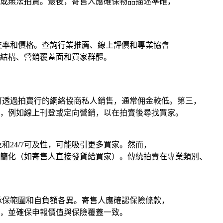
或無法拍賣。最後，寄售人應確保物品描述準確，
交率和價格。查詢行業推薦、線上評價和專業協會
結構、營銷覆蓋面和買家群體。
可透過拍賣行的網絡協商私人銷售，通常佣金較低。第三，
，例如線上刊登或定向營銷，以在拍賣後尋找買家。
和24/7可及性，可能吸引更多買家。然而，
簡化（如寄售人直接發貨給買家）。傳統拍賣在專業類別、
承保範圍和自負額各異。寄售人應確認保險條款，
，並確保申報價值與保險覆蓋一致。