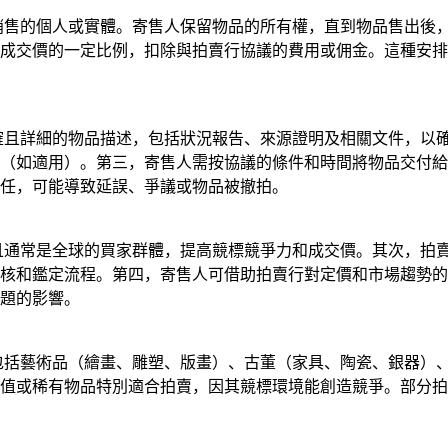
行銷售的個人或實體。寄售人保留物品的所有權，直到物品售出後
成交價的一定比例，扣除與拍賣行協議的費用或佣金。這種安排
準確且詳細的物品描述，包括狀況報告、來源證明及相關文件，以
（如適用）。第三，寄售人需按協議的條件和時間將物品交付給
任，可能導致延誤、爭議或物品被撤拍。
業且通常是全球的買家群體，提高競標競爭力和成交價。其次，拍
核和鑑定流程。第四，寄售人可借助拍賣行對定價和市場趨勢的
題的影響。
別包括藝術品（繪畫、雕塑、版畫）、古董（家具、陶瓷、銀器）
值或稀有物品特別適合拍賣，因其競標環境能創造競爭。部分拍