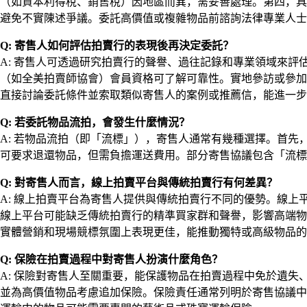
（如資本利得稅、銷售稅）因地區而異，需妥善處理。第四，具
避免不實陳述爭議。委託高價值或複雜物品前諮詢法律專業人士
Q: 寄售人如何評估拍賣行的表現後再決定委託？
A: 寄售人可透過研究拍賣行的聲譽、過往記錄和專業領域來
（如全美拍賣師協會）會員資格可了解可靠性。實地參訪或參加
直接討論委託條件並索取類似寄售人的案例或推薦信，能進一步
Q: 若委託物品流拍，會發生什麼情況？
A: 若物品流拍（即「流標」），寄售人通常有幾種選擇。首
可要求退還物品，但需負擔運送費用。部分寄售協議包含「流標
Q: 對寄售人而言，線上拍賣平台與傳統拍賣行有何差異？
A: 線上拍賣平台為寄售人提供與傳統拍賣行不同的優勢。線上
線上平台可能缺乏傳統拍賣行的精準買家群和聲譽，影響高端物
實體營銷和現場競標氛圍上表現更佳，能推動獨特或高級物品的
Q: 保險在拍賣過程中對寄售人扮演什麼角色？
A: 保險對寄售人至關重要，能保護物品在拍賣過程中免於遺
並為高價值物品考慮追加保險。保險責任通常列明於寄售協議中