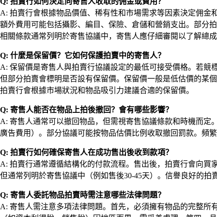
Q: 拍賣行如何決定向寄售人收取的佣金或費用？
A: 拍賣行會根據物品價值、稀有性和市場需求等因素決定佣金和
額外費用可能包括攝影、編目、保險、倉儲和營銷支出。部分拍
相關條款通常列明於寄售協議中，寄售人應仔細審閱以了解總成
Q: 什麼是保留價？它如何保護拍賣中的寄售人？
A: 保留價是寄售人與拍賣行協議設定的最低可接受價格。若
但部分拍賣會標明是否設有保留價。保留價一般是低估價的某個比
拍賣行會根據市場狀況和物品吸引力建議合適的保留價。
Q: 寄售人能否在物品上拍後撤回？會有哪些影響？
A: 寄售人通常可以撤回物品，但需視寄售協議條款和時機而
廣告費用）。部分協議可能按物品估價比例收取撤回罰款。頻繁
Q: 拍賣行如何確保寄售人在成功售出後收到款項？
A: 拍賣行通常遵循結構化的付款流程。售出後，拍賣行會向
但通常列明於寄售協議中（例如售後30-45天）。信譽良好
Q: 寄售人委託物品拍賣時需注意哪些法律問題？
A: 寄售人需注意多項法律問題。首先，必須擁有物品的完整