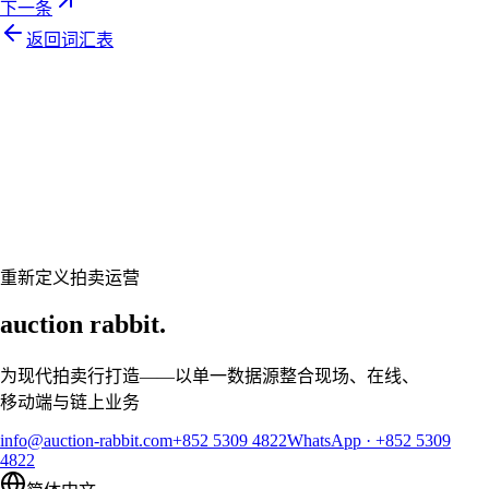
下一条
返回词汇表
Let's talk
准备好让您的拍卖行焕然一新了吗？
预约个性化演示，让 Auction Rabbit 契合您的拍卖日程
申请演示
重新定义拍卖运营
auction rabbit.
为现代拍卖行打造——以单一数据源整合现场、在线、
移动端与链上业务
info@auction-rabbit.com
+852 5309 4822
WhatsApp
·
+852 5309
4822