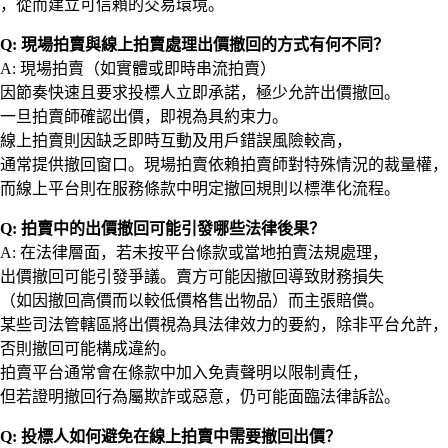
，從而建立可信賴的交易環境。
Q: 現場拍賣與線上拍賣處理出價撤回的方式有何不同？
A: 現場拍賣（如實體或即時串流拍賣）
因節奏快速且要求投標人立即承諾，極少允許出價撤回。
一旦拍賣師確認出價，即視為具約束力。
線上拍賣則因缺乏即時互動及用戶錯誤風險較高，
通常提供撤回窗口。現場拍賣依賴拍賣師對特殊情況的裁量權，
而線上平台則在服務條款中明定撤回規則以標準化流程。
Q: 拍賣中的出價撤回可能引發哪些法律後果？
A: 在法律層面，若未按平台條款或當地拍賣法規處理，
出價撤回可能引發爭議。賣方可能因撤回導致財務損失
（如因撤回高價而以較低價格售出物品）而主張賠償。
某些司法管轄區將出價視為具法律效力的要約，除非平台允許，
否則撤回可能構成違約。
拍賣平台通常會在條款中加入免責聲明以限制責任，
但若證明撤回行為屬欺詐或惡意，仍可能面臨法律訴訟。
Q: 投標人如何避免在線上拍賣中需要撤回出價？