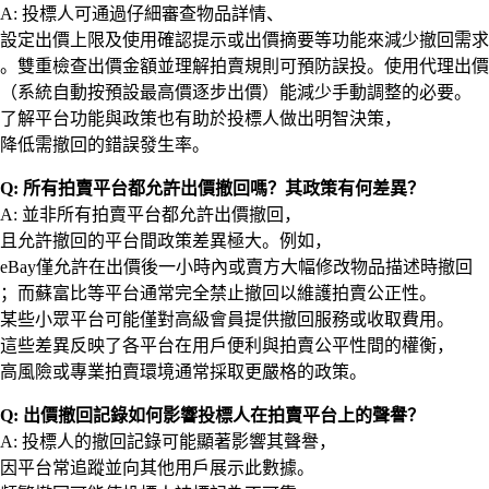
A: 投標人可通過仔細審查物品詳情、
設定出價上限及使用確認提示或出價摘要等功能來減少撤回需求
。雙重檢查出價金額並理解拍賣規則可預防誤投。使用代理出價
（系統自動按預設最高價逐步出價）能減少手動調整的必要。
了解平台功能與政策也有助於投標人做出明智決策，
降低需撤回的錯誤發生率。
Q: 所有拍賣平台都允許出價撤回嗎？其政策有何差異？
A: 並非所有拍賣平台都允許出價撤回，
且允許撤回的平台間政策差異極大。例如，
eBay僅允許在出價後一小時內或賣方大幅修改物品描述時撤回
；而蘇富比等平台通常完全禁止撤回以維護拍賣公正性。
某些小眾平台可能僅對高級會員提供撤回服務或收取費用。
這些差異反映了各平台在用戶便利與拍賣公平性間的權衡，
高風險或專業拍賣環境通常採取更嚴格的政策。
Q: 出價撤回記錄如何影響投標人在拍賣平台上的聲譽？
A: 投標人的撤回記錄可能顯著影響其聲譽，
因平台常追蹤並向其他用戶展示此數據。