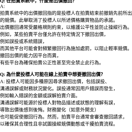
Q: 在拍賣系統中，什麼是出價撤回？
A:
拍賣系統中的出價撤回指的是投標人在拍賣結束前撤銷先前所出
的競價。此舉取消了投標人以所述價格購買物品的承諾。
出價撤回通常受嚴格規則約束，以維護公平性並防止操縱行為。
例如，某些拍賣平台僅允許在特定情況下撤回出價，
例如誤投或系統錯誤，
而其他平台可能會對頻繁撤回行為施加處罰，以阻止輕率競價。
撤回出價的能力因平台而異，
有些平台為確保拍賣公正性甚至完全禁止此行為。
Q: 為什麼投標人可能在線上拍賣中想要撤回出價？
A: 投標人可能因多種原因尋求撤回出價，包括誤投、
溝通誤解或財務狀況變化。誤投通常因用戶錯誤而發生，
例如輸入錯誤的金額或誤解拍賣介面。
溝通誤解可能源於投標人對物品描述或狀態的理解有誤，
導致出價後感到後悔。財務變化（如意外開支）
也可能促使撤回行為。然而，拍賣平台通常會審查撤回請求，
以確保其合理性且非試圖操縱競價動態或干擾拍賣流程。