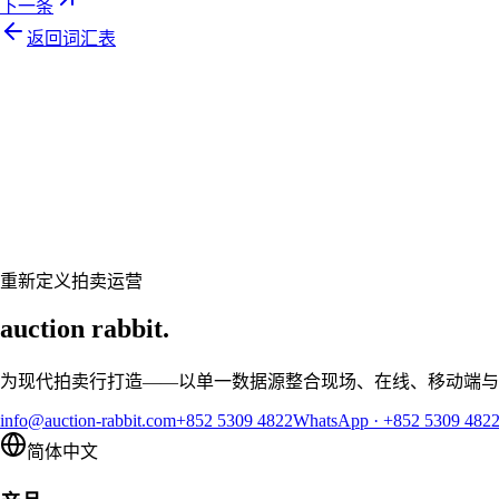
下一条
返回词汇表
Let's talk
准备好让您的拍卖行焕然一新了吗？
预约个性化演示，让 Auction Rabbit 契合您的拍卖日程
申请演示
重新定义拍卖运营
auction rabbit.
为现代拍卖行打造——以单一数据源整合现场、在线、移动端与
info@auction-rabbit.com
+852 5309 4822
WhatsApp
·
+852 5309 482
简体中文