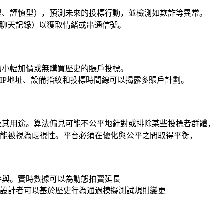
略型、謹慎型），預測未來的投標行動，並檢測如欺詐等異常。
如聊天記錄）以獲取情緒或串通信號。
的小幅加價或無購買歷史的賬戶投標。
IP地址、設備指紋和投標時間線可以揭露多賬戶計劃。
及其用途。算法偏見可能不公平地針對或排除某些投標者群體，
能被視為歧視性。平台必須在優化與公平之間取得平衡，
參與。實時數據可以為動態拍賣延長
設計者可以基於歷史行為通過模擬測試規則變更