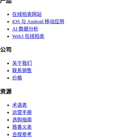
产品
在线拍卖网站
iOS 与 Android 移动应用
AI 数据分析
Web3 在线拍卖
公司
关于我们
联系销售
价格
资源
术语表
运营手册
选购指南
慈善义卖
合规参考