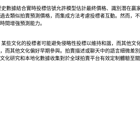
。歷史數據結合實時投標信號允許模型估計最終價格、識別潛在贏
過去類似拍賣預測價格，而集成方法考慮投標者互動。然而，不
時間增強預測能力。
如，某些文化的投標者可能避免侵略性投標以維持和諧，而其他文
，而其他文化偏好早期參與。拍賣描述或聊天中的語言細微差別
文化研究和本地化數據收集對於全球拍賣平台有效定制體驗至關