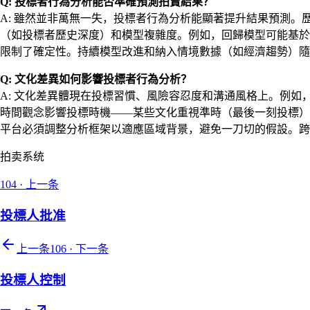
Q: 投標者行為分析能否準確預測拍賣結果？
A: 雖然並非萬無一失，投標者行為分析能顯著提升結果預測
（如投標者歷史深度）和模型複雜度。例如，回歸模型可能基於
限制了確定性。持續模型改進和納入情境數據（如經濟趨勢）隨
Q: 文化差異如何影響投標者行為分析？
A: 文化差異體現在投標習慣、風險容忍度和溝通風格上。例
時間觀念影響投標時機——某些文化重視準時（最後一刻投標）
平台必須調整分析框架以適應區域背景，避免一刀切的假設。跨
拍卖系统
104
·
上一条
投標人批准
上一条
106
·
下一条
投標人控制