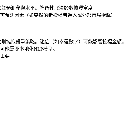
家並預測參與水平。準確性取決於數據豐富度
可預測因素（如突然的新投標者進入或外部市場衝擊）
化則擁抱競爭策略。迷信（如幸運數字）可能影響投標金額。
可能需要本地化NLP模型。
重要。