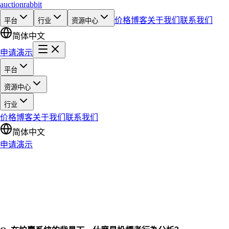
auction
rabbit
价格
博客
关于我们
联系我们
平台
行业
资源中心
简体中文
申请演示
平台
资源中心
行业
价格
博客
关于我们
联系我们
简体中文
申请演示