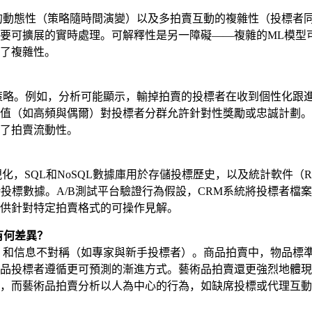
標的動態性（策略隨時間演變）以及多拍賣互動的複雜性（投標者
要可擴展的實時處理。可解釋性是另一障礙——複雜的ML模型
了複雜性。
存策略。例如，分析可能顯示，輸掉拍賣的投標者在收到個性化跟
值（如高頻與偶爾）對投標者分群允許針對性獎勵或忠誠計劃。
了拍賣流動性。
視化，SQL和NoSQL數據庫用於存儲投標歷史，以及統計軟件（R、Pytho
k）處理實時投標數據。A/B測試平台驗證行為假設，CRM系統將投
供針對特定拍賣格式的可操作見解。
有何差異？
標）和信息不對稱（如專家與新手投標者）。商品拍賣中，物品標
品投標者遵循更可預測的漸進方式。藝術品拍賣還更強烈地體現
，而藝術品拍賣分析以人為中心的行為，如缺席投標或代理互動