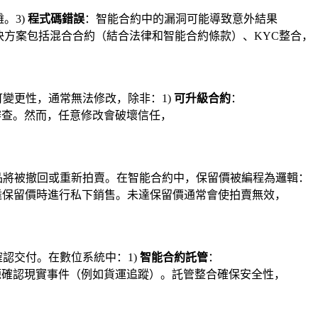
。3)
程式碼錯誤
：智能合約中的漏洞可能導致意外結果
決方案包括混合合約（結合法律和智能合約條款）、KYC整合，
變更性，通常無法修改，除非：1)
可升級合約
：
審查。然而，任意修改會破壞信任，
品將被撤回或重新拍賣。在智能合約中，保留價被編程為邏輯：
達保留價時進行私下銷售。未達保留價通常會使拍賣無效，
認交付。在數位系統中：1)
智能合約託管
：
源確認現實事件（例如貨運追蹤）。託管整合確保安全性，