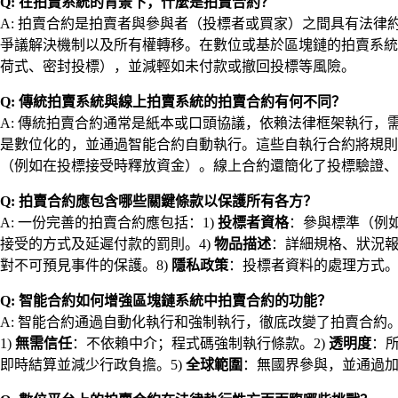
Q: 在拍賣系統的背景下，什麼是拍賣合約？
A: 拍賣合約是拍賣者與參與者（投標者或買家）之間具有法
爭議解決機制以及所有權轉移。在數位或基於區塊鏈的拍賣系統
荷式、密封投標），並減輕如未付款或撤回投標等風險。
Q: 傳統拍賣系統與線上拍賣系統的拍賣合約有何不同？
A: 傳統拍賣合約通常是紙本或口頭協議，依賴法律框架執行
是數位化的，並通過智能合約自動執行。這些自執行合約將規則
（例如在投標接受時釋放資金）。線上合約還簡化了投標驗證、
Q: 拍賣合約應包含哪些關鍵條款以保護所有各方？
A: 一份完善的拍賣合約應包括：1)
投標者資格
：參與標準（例如
接受的方式及延遲付款的罰則。4)
物品描述
：詳細規格、狀況報
對不可預見事件的保護。8)
隱私政策
：投標者資料的處理方式
Q: 智能合約如何增強區塊鏈系統中拍賣合約的功能？
A: 智能合約通過自動化執行和強制執行，徹底改變了拍賣合
1)
無需信任
：不依賴中介；程式碼強制執行條款。2)
透明度
：
即時結算並減少行政負擔。5)
全球範圍
：無國界參與，並通過加