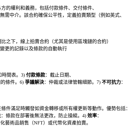
各方的權利和義務，包括付款條件、交付條件、
無需中介。該合約確保公平性，定義拍賣類型（例如英式、
相比之下，線上拍賣合約（尤其是使用區塊鏈的合約）
變更的記錄以及條款的自動執行
時間表。3)
付款條款
：截止日期、
的條件。6)
爭議解決
：仲裁或法律管轄細節。7)
不可抗力
：
在條件滿足時觸發如資金轉移或所有權更新等動作。優勢包括：
性
：條款在部署後無法更改，防止操縱。4)
效率
：
化藝術品銷售（NFT）或代幣化資產拍賣。