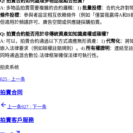
Q: 拍賣合約如何處理多物品或組合拍賣？
A: 多物品拍賣需要複雜的合約邏輯：1)
批量投標
：合約允許對
條件投標
：參與者設定相互依賴條件（例如「僅當我贏得A和B
但適用於頻譜許可、廣告空間或供應鏈採購拍賣。
Q: 拍賣合約能否用於非傳統資產如知識產權或碳權？
A: 可以，拍賣合約通過以下方式適應無形資產：1)
代幣化
：將
嵌入法律要求（例如碳權註銷規則）。4)
所有權證明
：連結至
同時通過混合數位-法律框架確保法律可執行性。
拍卖系统
025
·
上一条
拍賣合同
上一条
027
·
下一条
拍賣客戶服務