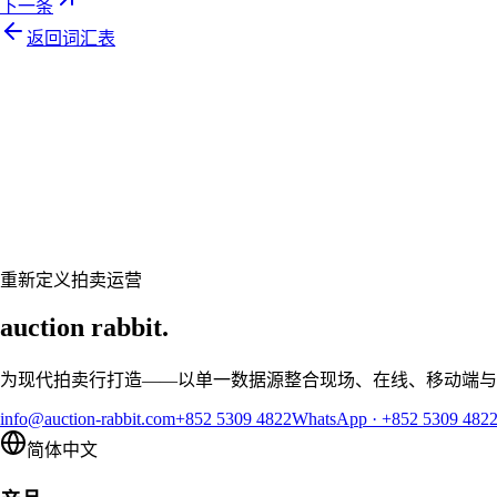
下一条
返回词汇表
Let's talk
准备好让您的拍卖行焕然一新了吗？
预约个性化演示，让 Auction Rabbit 契合您的拍卖日程
申请演示
重新定义拍卖运营
auction rabbit.
为现代拍卖行打造——以单一数据源整合现场、在线、移动端与
info@auction-rabbit.com
+852 5309 4822
WhatsApp
·
+852 5309 482
简体中文