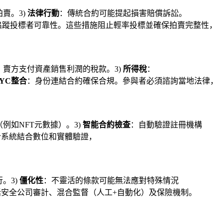
賣。3)
法律行動
：傳統合約可能提起損害賠償訴訟。
D追蹤投標者可靠性。這些措施阻止輕率投標並確保拍賣完整性，
：賣方支付資產銷售利潤的稅款。3)
所得稅
：
YC整合
：身份連結合約確保合規。參與者必須諮詢當地法律，
例如NFT元數據）。3)
智能合約檢查
：自動驗證註冊機構
合系統結合數位和實體驗證，
。3)
僵化性
：不靈活的條款可能無法應對特殊情況
安全公司審計、混合監督（人工+自動化）及保險機制。