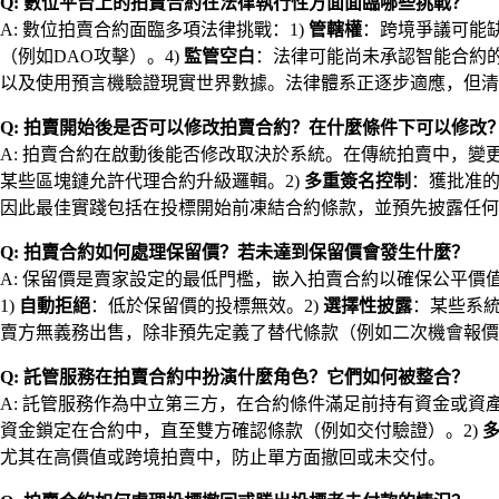
Q: 數位平台上的拍賣合約在法律執行性方面面臨哪些挑戰？
A: 數位拍賣合約面臨多項法律挑戰：1)
管轄權
：跨境爭議可能缺
（例如DAO攻擊）。4)
監管空白
：法律可能尚未承認智能合約的
以及使用預言機驗證現實世界數據。法律體系正逐步適應，但清
Q: 拍賣開始後是否可以修改拍賣合約？在什麼條件下可以修改
A: 拍賣合約在啟動後能否修改取決於系統。在傳統拍賣中，變
某些區塊鏈允許代理合約升級邏輯。2)
多重簽名控制
：獲批准的
因此最佳實踐包括在投標開始前凍結合約條款，並預先披露任何
Q: 拍賣合約如何處理保留價？若未達到保留價會發生什麼？
A: 保留價是賣家設定的最低門檻，嵌入拍賣合約以確保公平
1)
自動拒絕
：低於保留價的投標無效。2)
選擇性披露
：某些系統
賣方無義務出售，除非預先定義了替代條款（例如二次機會報價
Q: 託管服務在拍賣合約中扮演什麼角色？它們如何被整合？
A: 託管服務作為中立第三方，在合約條件滿足前持有資金或資
資金鎖定在合約中，直至雙方確認條款（例如交付驗證）。2)
尤其在高價值或跨境拍賣中，防止單方面撤回或未交付。