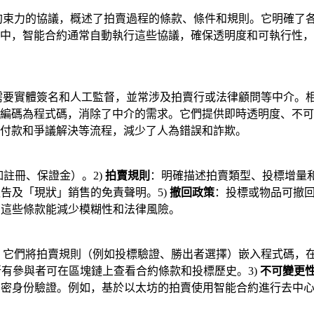
律約束力的協議，概述了拍賣過程的條款、條件和規則。它明確了
中，智能合約通常自動執行這些協議，確保透明度和可執行性，
，需要實體簽名和人工監督，並常涉及拍賣行或法律顧問等中介。
編碼為程式碼，消除了中介的需求。它們提供即時透明度、不可
付款和爭議解決等流程，減少了人為錯誤和詐欺。
註冊、保證金）。2)
拍賣規則
：明確描述拍賣類型、投標增量和
告及「現狀」銷售的免責聲明。5)
撤回政策
：投標或物品可撤回
。這些條款能減少模糊性和法律風險。
約。它們將拍賣規則（例如投標驗證、勝出者選擇）嵌入程式碼，
所有參與者可在區塊鏈上查看合約條款和投標歷史。3)
不可變更
密身份驗證。例如，基於以太坊的拍賣使用智能合約進行去中心