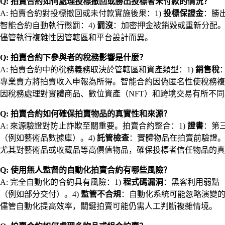
Q: 拍賣合約如何處理投標撤回或勝出投標者未付款的情況？
A: 拍賣合約對投標撤回或未付款實施後果：1)
投標保證金
：勝
智能合約自動執行懲罰：4)
罰沒
：加密押金被銷毀或重新分配。
儘管執行複雜性因管轄區和平台設計而異。
Q: 拍賣合約下參與者的稅務影響是什麼？
A: 拍賣合約中的稅務義務取決於管轄區和資產類型：1)
銷售稅
專業賣方將拍賣收入申報為所得。智能合約因偽匿名性使稅務複
因稅務處理對實體商品、數位資產（NFT）和跨境交易有所不
Q: 拍賣合約如何確保拍賣物品的真實性和來源？
A: 來源驗證對防止詐欺至關重要。拍賣合約整合：1)
證書
：第
（例如藝術品數據庫）。4)
託管檢查
：實體物品在拍賣前驗證。
尤其對藝術品或收藏品等高價值物品，確保投標者信任物品的真
Q: 使用無人監督的自動化拍賣合約有哪些風險？
A: 完全自動化的合約具有風險：1)
程式碼漏洞
：黑客利用弱點（
（例如部分交付）。4)
監管不合規
：自動化系統可能忽略演變的
儘管自動化提高效率，關鍵拍賣可能仍需人工判斷複雜情境。