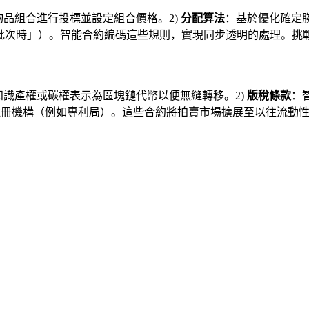
物品組合進行投標並設定組合價格。2)
分配算法
：基於優化確定勝
批次時」）。智能合約編碼這些規則，實現同步透明的處理。挑戰
知識產權或碳權表示為區塊鏈代幣以便無縫轉移。2)
版稅條款
：
註冊機構（例如專利局）。這些合約將拍賣市場擴展至以往流動