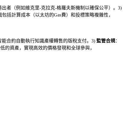
出者（例如維克里-克拉克-格羅夫斯機制以確保公平）。3)
包括計算成本（以太坊的Gas費）和投標策略複雜性，
智能合約自動執行知識產權轉售的版稅支付。3)
監管合規
：
性低的資產，實現高效的價格發現和全球參與，