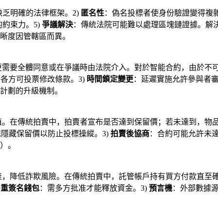
乏明確的法律框架。2)
匿名性
：偽名投標者使身份驗證變得複雜
約束力。5)
爭議解決
：傳統法院可能難以處理區塊鏈證據。解
晰度因管轄區而異。
？
更需要全體同意或在爭議時由法院介入。對於智能合約，由於不可
各方可投票修改條款。3)
時間鎖定變更
：延遲實施允許參與者
計劃的升級機制。
價值。在傳統拍賣中，拍賣者宣布是否達到保留價；若未達到，物
隱藏保留價以防止投標操縱。3)
拍賣後協商
：合約可能允許未
）。
產，降低詐欺風險。在傳統拍賣中，託管帳戶持有買方付款直至確
多重簽名錢包
：需多方批准才能釋放資金。3)
預言機
：外部數據