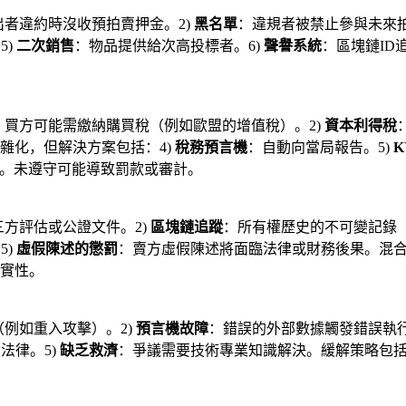
出者違約時沒收預拍賣押金。2)
黑名單
：違規者被禁止參與未來拍
5)
二次銷售
：物品提供給次高投標者。6)
聲譽系統
：區塊鏈I
：買方可能需繳納購買稅（例如歐盟的增值稅）。2)
資本利得稅
雜化，但解決方案包括：4)
稅務預言機
：自動向當局報告。5)
K
同。未遵守可能導致罰款或審計。
三方評估或公證文件。2)
區塊鏈追蹤
：所有權歷史的不可變記錄（
5)
虛假陳述的懲罰
：賣方虛假陳述將面臨法律或財務後果。混
實性。
例如重入攻擊）。2)
預言機故障
：錯誤的外部數據觸發錯誤執行
法律。5)
缺乏救濟
：爭議需要技術專業知識解決。緩解策略包括