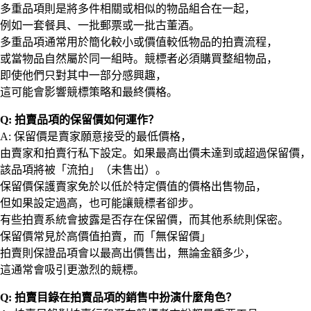
多重品項則是將多件相關或相似的物品組合在一起，
例如一套餐具、一批郵票或一批古董酒。
多重品項通常用於簡化較小或價值較低物品的拍賣流程，
或當物品自然屬於同一組時。競標者必須購買整組物品，
即使他們只對其中一部分感興趣，
這可能會影響競標策略和最終價格。
Q: 拍賣品項的保留價如何運作？
A: 保留價是賣家願意接受的最低價格，
由賣家和拍賣行私下設定。如果最高出價未達到或超過保留價，
該品項將被「流拍」（未售出）。
保留價保護賣家免於以低於特定價值的價格出售物品，
但如果設定過高，也可能讓競標者卻步。
有些拍賣系統會披露是否存在保留價，而其他系統則保密。
保留價常見於高價值拍賣，而「無保留價」
拍賣則保證品項會以最高出價售出，無論金額多少，
這通常會吸引更激烈的競標。
Q: 拍賣目錄在拍賣品項的銷售中扮演什麼角色？