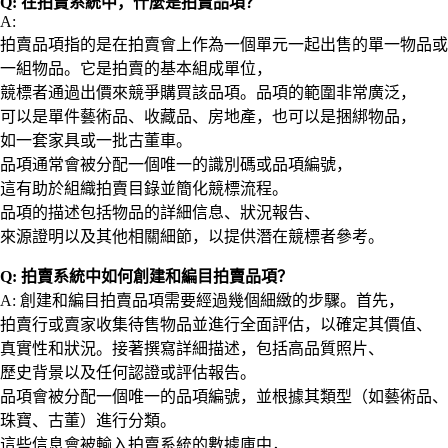
Q: 在拍賣系統中，什麼是拍賣品項？
A:
拍賣品項指的是在拍賣會上作為一個單元一起出售的單一物品或
一組物品。它是拍賣的基本組成單位，
競標者通過出價來競爭購買該品項。品項的範圍非常廣泛，
可以是單件藝術品、收藏品、房地產，也可以是捆綁物品，
如一套家具或一批古董車。
品項通常會被分配一個唯一的識別碼或品項編號，
這有助於組織拍賣目錄並簡化競標流程。
品項的描述包括物品的詳細信息、狀況報告、
來源證明以及其他相關細節，以提供潛在競標者參考。
Q: 拍賣系統中如何創建和編目拍賣品項？
A: 創建和編目拍賣品項需要經過幾個細緻的步驟。首先，
拍賣行或賣家收集待售物品並進行全面評估，以確定其價值、
真實性和狀況。接著撰寫詳細描述，包括高品質照片、
歷史背景以及任何認證或評估報告。
品項會被分配一個唯一的品項編號，並根據其類型（如藝術品、
珠寶、古董）進行分類。
這些信息會被輸入拍賣系統的數據庫中，