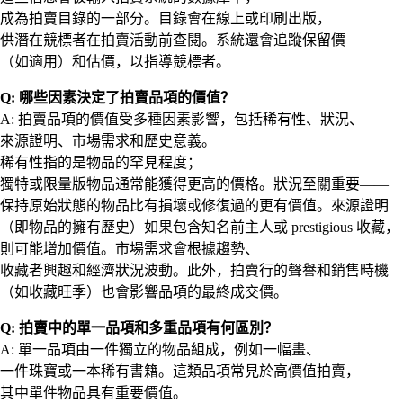
成為拍賣目錄的一部分。目錄會在線上或印刷出版，
供潛在競標者在拍賣活動前查閱。系統還會追蹤保留價
（如適用）和估價，以指導競標者。
Q: 哪些因素決定了拍賣品項的價值？
A: 拍賣品項的價值受多種因素影響，包括稀有性、狀況、
來源證明、市場需求和歷史意義。
稀有性指的是物品的罕見程度；
獨特或限量版物品通常能獲得更高的價格。狀況至關重要——
保持原始狀態的物品比有損壞或修復過的更有價值。來源證明
（即物品的擁有歷史）如果包含知名前主人或 prestigious 收藏，
則可能增加價值。市場需求會根據趨勢、
收藏者興趣和經濟狀況波動。此外，拍賣行的聲譽和銷售時機
（如收藏旺季）也會影響品項的最終成交價。
Q: 拍賣中的單一品項和多重品項有何區別？
A: 單一品項由一件獨立的物品組成，例如一幅畫、
一件珠寶或一本稀有書籍。這類品項常見於高價值拍賣，
其中單件物品具有重要價值。