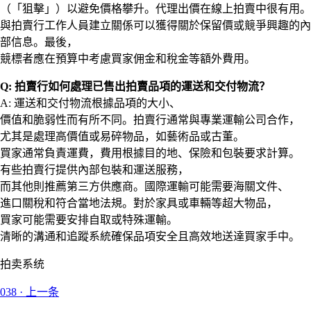
（「狙擊」）以避免價格攀升。代理出價在線上拍賣中很有用。
與拍賣行工作人員建立關係可以獲得關於保留價或競爭興趣的內
部信息。最後，
競標者應在預算中考慮買家佣金和稅金等額外費用。
Q: 拍賣行如何處理已售出拍賣品項的運送和交付物流？
A: 運送和交付物流根據品項的大小、
價值和脆弱性而有所不同。拍賣行通常與專業運輸公司合作，
尤其是處理高價值或易碎物品，如藝術品或古董。
買家通常負責運費，費用根據目的地、保險和包裝要求計算。
有些拍賣行提供內部包裝和運送服務，
而其他則推薦第三方供應商。國際運輸可能需要海關文件、
進口關稅和符合當地法規。對於家具或車輛等超大物品，
買家可能需要安排自取或特殊運輸。
清晰的溝通和追蹤系統確保品項安全且高效地送達買家手中。
拍卖系统
038
·
上一条