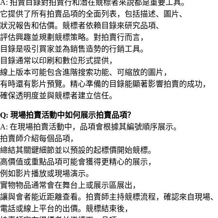
A: 拍賣目錄對拍賣行和潛在競標者來說都是重要工具。
它提供了所有拍賣品項的全面列表，包括描述、圖片、
狀況報告和估價。競標者依賴目錄來研究品項、
評估興趣並規劃競標策略。對拍賣行而言，
目錄是吸引買家並為銷售造勢的行銷工具。
目錄通常以印刷和數位形式提供，
線上版本可能包含進階搜索功能、可縮放的圖片，
有時還有影片預覽。精心準備的目錄能顯著影響拍賣的成功，
確保透明度並與競標者建立信任。
Q: 現場拍賣活動中如何展示拍賣品項？
A: 在現場拍賣活動中，品項會根據其編號順序展示。
拍賣師介紹每個品項，
總結其關鍵細節並以預設的起標價開始競標。
高價值或重點品項可能會獲得更精心的展示，
例如影片播放或現場演示。
實物物品通常會在舞台上或展示區展出，
讓與會者能近距離查看。拍賣師主持競標流程，確認來自現場、
電話或線上平台的出價。競標結束後，