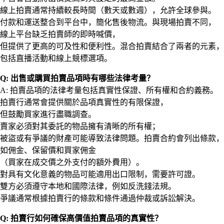
線上拍賣通常持續較長時間（數天或數週），允許全球參與。
付款和運送整合到平台中，簡化售後物流。與現場拍賣不同，
線上平台缺乏拍賣師的即時喊價，
但提供了更高的可及性和便利性。混合拍賣結合了兩者的元素，
包括直播活動和線上競標選項。
Q: 出售或購買拍賣品項時有哪些法律考量？
A: 拍賣品項的法律考量包括真實性保證、所有權和合約義務。
拍賣行通常會提供關於品項真實性的有限保證，
但鼓勵買家進行盡職調查。
賣家必須對其委託的物品擁有清晰的所有權；
被盜或有爭議的財產可能導致法律問題。拍賣合約會列出條款，
如佣金、保留價和買家佣金
（買家在成交價之外支付的額外費用）。
對具有文化意義的物品可能適用出口限制，需要許可證。
雙方必須遵守本地和國際法律，例如反洗錢法規。
爭議通常根據拍賣行的條款和條件通過仲裁或訴訟解決。
Q: 拍賣行如何確保高價值拍賣品項的真實性？