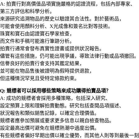
A: 拍賣行對高價值品項實施嚴格的認證流程，包括內部專家、
第三方評估和科學分析。
來源研究追溯物品的歷史以驗證其合法性。對於藝術品，
可能會使用顏料分析、X光成像和簽名比對等技術。
珠寶和寶石由認證寶石學家檢查，
而文件和手稿可能進行筆跡分析。
拍賣行通常會發布真實性證書或提供狀況報告。
儘管有這些措施，仍可能出現爭議，導致法律行動或品項撤回。
信譽良好的拍賣行會支持其鑑定結果，
並可能在物品售後被證明為假時提供退款，
但這種情況罕見且受特定條款約束。
Q: 競標者可以採用哪些策略來成功購得拍賣品項？
A: 成功的競標者會採用多種策略，包括深入研究、
設定預算上限和理解拍賣動態。研究包括查閱品項描述、
狀況報告和類似銷售記錄，以確定合理價值。
競標者應參加預展或要求更多信息以親自檢查物品。
設定最高出價可避免在競標熱潮中過度出價。
有些競標者偏好早期出價以確立優勢，而其他人則等到最後一刻