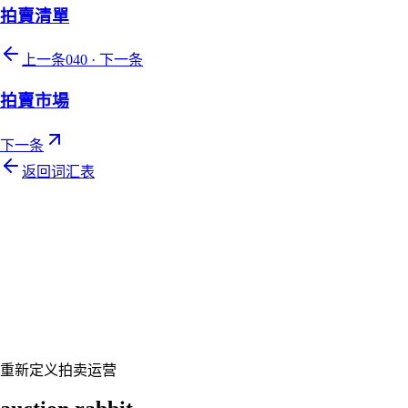
拍賣清單
上一条
040
·
下一条
拍賣市場
下一条
返回词汇表
Let's talk
准备好让您的拍卖行焕然一新了吗？
预约个性化演示，让 Auction Rabbit 契合您的拍卖日程
申请演示
重新定义拍卖运营