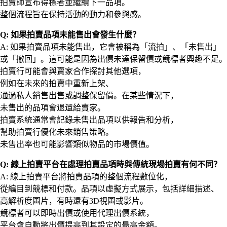
拍賣師宣布得標者並繼續下一品項。
整個流程旨在保持活動的動力和參與感。
Q: 如果拍賣品項未能售出會發生什麼？
A: 如果拍賣品項未能售出，它會被稱為「流拍」、「未售出」
或「撤回」。這可能是因為出價未達保留價或競標者興趣不足。
拍賣行可能會與賣家合作探討其他選項，
例如在未來的拍賣中重新上架、
通過私人銷售出售或調整保留價。在某些情況下，
未售出的品項會退還給賣家。
拍賣系統通常會記錄未售出品項以供報告和分析，
幫助拍賣行優化未來銷售策略。
未售出率也可能影響類似物品的市場價值。
Q: 線上拍賣平台在處理拍賣品項時與傳統現場拍賣有何不同？
A: 線上拍賣平台將拍賣品項的整個流程數位化，
從編目到競標和付款。品項以虛擬方式展示，包括詳細描述、
高解析度圖片，有時還有3D視圖或影片。
競標者可以即時出價或使用代理出價系統，
平台會自動將出價提高到其設定的最高金額。