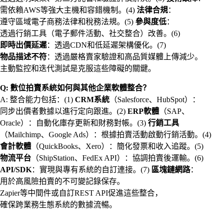
需依賴AWS等強大主機和容錯機制。(4)
法律合規
：
遵守區域電子商務法律和稅務法規。(5)
參與度低
：
透過行銷工具（電子郵件活動、社交整合）改善。(6)
即時出價延遲
：透過CDN和低延遲架構優化。(7)
物品描述不符
：透過嚴格賣家驗證和高品質媒體上傳減少。
主動監控和迭代測試是克服這些障礙的關鍵。
Q: 數位拍賣系統如何與其他企業軟體整合？
A: 整合能力包括：(1)
CRM系統
（Salesforce、HubSpot）：
同步出價者數據以進行定向跟進。(2)
ERP軟體
（SAP、
Oracle）：自動化庫存更新和財務對帳。(3)
行銷工具
（Mailchimp、Google Ads）：根據拍賣活動啟動行銷活動。(4)
會計軟體
（QuickBooks、Xero）：簡化發票和收入追蹤。(5)
物流平台
（ShipStation、FedEx API）：協調拍賣後運輸。(6)
API/SDK
：實現與專有系統的自訂連接。(7)
區塊鏈網路
：
用於高風險拍賣的不可變記錄保存。
Zapier等中間件或自訂REST API促進這些整合，
確保跨業務生態系統的數據流暢。