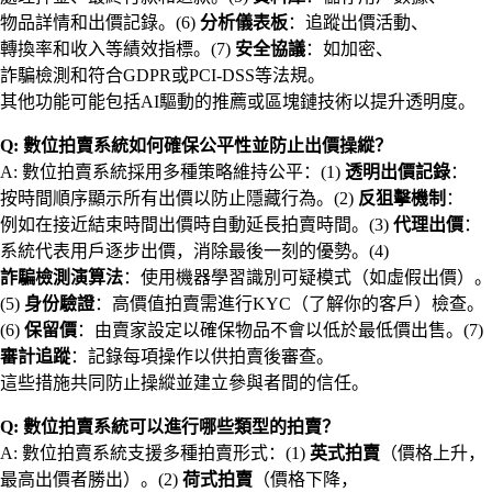
物品詳情和出價記錄。(6)
分析儀表板
：追蹤出價活動、
轉換率和收入等績效指標。(7)
安全協議
：如加密、
詐騙檢測和符合GDPR或PCI-DSS等法規。
其他功能可能包括AI驅動的推薦或區塊鏈技術以提升透明度。
Q: 數位拍賣系統如何確保公平性並防止出價操縱？
A: 數位拍賣系統採用多種策略維持公平：(1)
透明出價記錄
：
按時間順序顯示所有出價以防止隱藏行為。(2)
反狙擊機制
：
例如在接近結束時間出價時自動延長拍賣時間。(3)
代理出價
：
系統代表用戶逐步出價，消除最後一刻的優勢。(4)
詐騙檢測演算法
：使用機器學習識別可疑模式（如虛假出價）。
(5)
身份驗證
：高價值拍賣需進行KYC（了解你的客戶）檢查。
(6)
保留價
：由賣家設定以確保物品不會以低於最低價出售。(7)
審計追蹤
：記錄每項操作以供拍賣後審查。
這些措施共同防止操縱並建立參與者間的信任。
Q: 數位拍賣系統可以進行哪些類型的拍賣？
A: 數位拍賣系統支援多種拍賣形式：(1)
英式拍賣
（價格上升，
最高出價者勝出）。(2)
荷式拍賣
（價格下降，