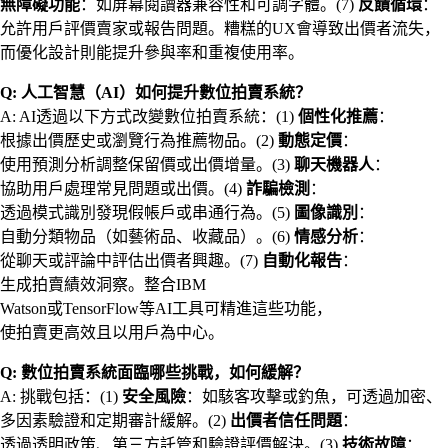
無障礙功能
：如屏幕閱讀器兼容性和可調字體。(7)
反饋循環
：
允許用戶評價賣家或報告問題。糟糕的UX會導致出價者流失，
而優化設計則能提升參與率和重複使用率。
Q: 人工智慧（AI）如何提升數位拍賣系統？
A: AI透過以下方式改變數位拍賣系統：(1)
個性化推薦
：
根據出價歷史或瀏覽行為推薦物品。(2)
動態定價
：
使用預測分析調整保留價或出價增量。(3)
聊天機器人
：
協助用戶處理常見問題或出價。(4)
詐騙檢測
：
透過模式識別發現假帳戶或串通行為。(5)
圖像識別
：
自動分類物品（如藝術品、收藏品）。(6)
情感分析
：
從聊天或評論中評估出價者興趣。(7)
自動化報告
：
生成拍賣績效洞察。整合IBM
Watson或TensorFlow等AI工具可精進這些功能，
使拍賣更高效且以用戶為中心。
Q: 數位拍賣系統面臨哪些挑戰，如何緩解？
A: 挑戰包括：(1)
安全風險
：如駭客攻擊或釣魚，可透過加密、
多因素驗證和定期審計緩解。(2)
出價者信任問題
：
透過透明政策、第三方託管和驗證評價解決。(3)
技術故障
：