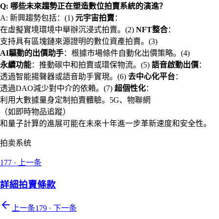
Q: 哪些未來趨勢正在塑造數位拍賣系統的演進？
A: 新興趨勢包括：(1)
元宇宙拍賣
：
在虛擬實境環境中舉辦沉浸式拍賣。(2)
NFT整合
：
支持具有區塊鏈來源證明的數位資產拍賣。(3)
AI驅動的出價助手
：根據市場條件自動化出價策略。(4)
永續功能
：推動碳中和拍賣或環保物流。(5)
語音啟動出價
：
透過智能揚聲器或語音助手實現。(6)
去中心化平台
：
透過DAO減少對中介的依賴。(7)
超個性化
：
利用大數據量身定制拍賣體驗。5G、物聯網
（如即時物品追蹤）
和量子計算的進展可能在未來十年進一步革新速度和安全性。
拍卖系统
177
·
上一条
詳細拍賣條款
上一条
179
·
下一条