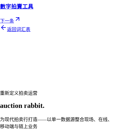
數字拍賣工具
下一条
返回词汇表
Let's talk
准备好让您的拍卖行焕然一新了吗？
预约个性化演示，让 Auction Rabbit 契合您的拍卖日程
申请演示
重新定义拍卖运营
auction rabbit.
为现代拍卖行打造——以单一数据源整合现场、在线、
移动端与链上业务