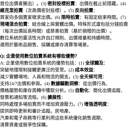
首位出價者勝出）。(3)
密封投標拍賣
：出價在截止前隱藏。(4)
維克里拍賣
（次高價密封投標）。(5)
反向拍賣
：
買家向多個賣家徵求出價。(6)
限時拍賣
：有固定結束時間。(7)
現場混合拍賣
：結合線上與實體出價。特殊形式還包括分錢拍賣
（每次出價延長時間）或慈善拍賣（基於捐贈的出價）。
數位系統的靈活性允許自訂規則、出價增量和持續時間，
適用於藝術品銷售、採購或庫存清算等場景。
Q: 企業使用數位拍賣系統有哪些優勢？
A: 企業使用數位拍賣系統的優勢包括：(1)
全球觸及
：
突破地理限制接觸更廣泛的受眾。(2)
成本效益
：
減少實體場地、人員和物流的開支。(3)
全天候可用
：
支持24/7出價和參與。(4)
數據驅動洞察
：從出價行為、
價格趨勢和庫存周轉中獲取分析。(5)
自動化
：簡化出價追蹤、
發票和通知等流程。(6)
擴展性
：
同時處理多場拍賣而不增加資源壓力。(7)
增強透明度
：
提供即時更新和審計追蹤。房地產、
汽車和電子商務等行業利用這些系統優化銷售週期、
清算資產或競爭性採購。