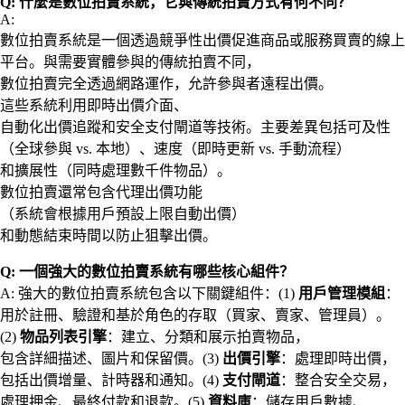
Q: 什麼是數位拍賣系統，它與傳統拍賣方式有何不同？
A:
數位拍賣系統是一個透過競爭性出價促進商品或服務買賣的線上
平台。與需要實體參與的傳統拍賣不同，
數位拍賣完全透過網路運作，允許參與者遠程出價。
這些系統利用即時出價介面、
自動化出價追蹤和安全支付閘道等技術。主要差異包括可及性
（全球參與 vs. 本地）、速度（即時更新 vs. 手動流程）
和擴展性（同時處理數千件物品）。
數位拍賣還常包含代理出價功能
（系統會根據用戶預設上限自動出價）
和動態結束時間以防止狙擊出價。
Q: 一個強大的數位拍賣系統有哪些核心組件？
A: 強大的數位拍賣系統包含以下關鍵組件：(1)
用戶管理模組
：
用於註冊、驗證和基於角色的存取（買家、賣家、管理員）。
(2)
物品列表引擎
：建立、分類和展示拍賣物品，
包含詳細描述、圖片和保留價。(3)
出價引擎
：處理即時出價，
包括出價增量、計時器和通知。(4)
支付閘道
：整合安全交易，
處理押金、最終付款和退款。(5)
資料庫
：儲存用戶數據、