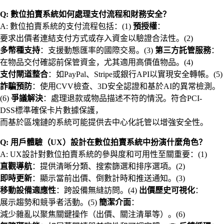
Q: 數位拍賣系統如何處理支付流程和財務安全？
A: 數位拍賣系統的支付流程包括：(1)
預授權
：
要求出價者連結支付方式或存入資金以驗證合法性。(2)
多幣種支持
：支援動態匯率的國際交易。(3)
第三方託管服務
：
在物品交付確認前保管資金，尤其適用高價值物品。(4)
支付閘道整合
：如PayPal、Stripe或銀行API以實現安全轉帳。(5)
詐騙預防
：使用CVV檢查、3D安全認證和基於AI的異常檢測。
(6)
爭議解決
：處理退款或物品描述不符的情況。符合PCI-
DSS標準確保卡片數據保護，
而基於區塊鏈的系統可能提供去中心化託管以增強安全性。
Q: 用戶體驗（UX）設計在數位拍賣系統中扮演什麼角色？
A: UX設計對數位拍賣系統的參與度和可用性至關重要：(1)
直觀導航
：提供清晰分類、搜索篩選和排序選項。(2)
即時更新
：顯示當前出價、倒數計時和推送通知。(3)
移動設備適應性
：跨設備無縫訪問。(4)
出價歷史可視化
：
展示趨勢和競爭者活動。(5)
簡潔介面
：
減少雜亂以聚焦關鍵操作（出價、關注清單等）。(6)