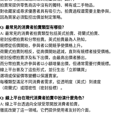
拍賣常提供零售商店中沒有的獨特、稀有或二手物品，
對收藏家或尋求優惠者具有吸引力。拍賣過程還需要主動參與，
因為買家必須監控出價並制定策略。
Q: 最常見的消費者拍賣類型有哪些？
A: 最常見的消費者拍賣類型包括英式拍賣、荷蘭式拍賣、
密封投標拍賣和分幣拍賣。英式拍賣最為人熟知，
競標從低價開始，參與者公開競爭使價格上升。
荷蘭式拍賣則相反，從高價開始遞減，直到有競標者接受價格。
密封投標拍賣涉及私下出價，由最高出價者勝出，
而分幣拍賣允許參與者以小額增量出價，但通常需要付費競標。
線上平台普及了這些形式，並衍生出「立即購買」
選項或保留價等變體以保護賣家。
每種類型滿足不同消費者需求，從透明度（英式）到速度
（荷蘭式）或隱密性（密封投標）。
Q: 線上平台在現代消費者拍賣中扮演什麼角色？
A: 線上平台透過向全球受眾開放消費者拍賣，
徹底改變了這一領域。它們提供使用者友好的介面，