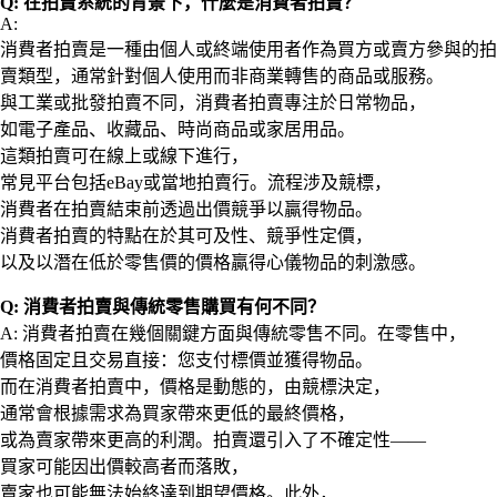
Q: 在拍賣系統的背景下，什麼是消費者拍賣？
A:
消費者拍賣是一種由個人或終端使用者作為買方或賣方參與的拍
賣類型，通常針對個人使用而非商業轉售的商品或服務。
與工業或批發拍賣不同，消費者拍賣專注於日常物品，
如電子產品、收藏品、時尚商品或家居用品。
這類拍賣可在線上或線下進行，
常見平台包括eBay或當地拍賣行。流程涉及競標，
消費者在拍賣結束前透過出價競爭以贏得物品。
消費者拍賣的特點在於其可及性、競爭性定價，
以及以潛在低於零售價的價格贏得心儀物品的刺激感。
Q: 消費者拍賣與傳統零售購買有何不同？
A: 消費者拍賣在幾個關鍵方面與傳統零售不同。在零售中，
價格固定且交易直接：您支付標價並獲得物品。
而在消費者拍賣中，價格是動態的，由競標決定，
通常會根據需求為買家帶來更低的最終價格，
或為賣家帶來更高的利潤。拍賣還引入了不確定性——
買家可能因出價較高者而落敗，
賣家也可能無法始終達到期望價格。此外，