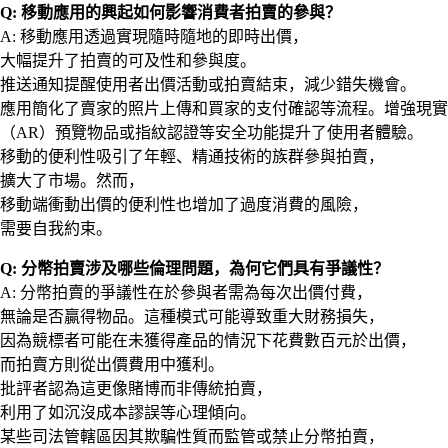
Q: 移動應用的興起如何影響消費者拍賣的參與？
A: 移動應用透過實現隨時隨地的即時出價，
大幅提升了拍賣的可及性和參與度。
推送通知提醒使用者出價活動或拍賣結束，減少錯失機會。
應用簡化了賣家的照片上傳和買家的支付確認等流程。增強現實
（AR）預覽物品或指紋認證等安全功能提升了使用者體驗。
移動的便利性吸引了年輕、精通技術的族群參與拍賣，
擴大了市場。然而，
移動端衝動出價的便利性也增加了過度消費的風險，
需要自我約束。
Q: 分幣拍賣涉及哪些倫理問題，為何它們具有爭議性？
A: 分幣拍賣的爭議性在於參與者需為每次出價付費，
無論是否贏得物品。這種模式可能導致重大財務損失，
因為競標者可能在未獲得產品的情況下花費數百元於出價，
而拍賣方則從出價費用中獲利。
批評者認為這更像賭博而非傳統拍賣，
利用了如沉沒成本謬誤等心理傾向。
某些司法管轄區因其欺騙性質而監管或禁止分幣拍賣，