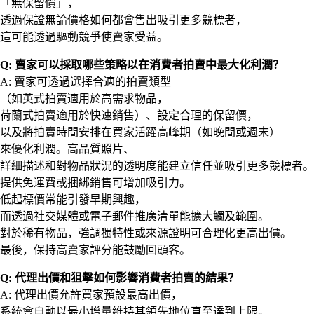
「無保留價」，
透過保證無論價格如何都會售出吸引更多競標者，
這可能透過驅動競爭使賣家受益。
Q: 賣家可以採取哪些策略以在消費者拍賣中最大化利潤？
A: 賣家可透過選擇合適的拍賣類型
（如英式拍賣適用於高需求物品，
荷蘭式拍賣適用於快速銷售）、設定合理的保留價，
以及將拍賣時間安排在買家活躍高峰期（如晚間或週末）
來優化利潤。高品質照片、
詳細描述和對物品狀況的透明度能建立信任並吸引更多競標者。
提供免運費或捆綁銷售可增加吸引力。
低起標價常能引發早期興趣，
而透過社交媒體或電子郵件推廣清單能擴大觸及範圍。
對於稀有物品，強調獨特性或來源證明可合理化更高出價。
最後，保持高賣家評分能鼓勵回頭客。
Q: 代理出價和狙擊如何影響消費者拍賣的結果？
A: 代理出價允許買家預設最高出價，
系統會自動以最小增量維持其領先地位直至達到上限。