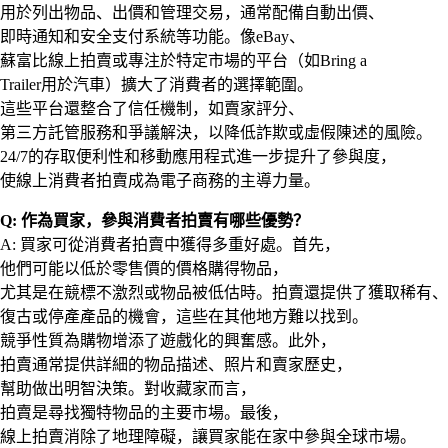
用於列出物品、出價和管理交易，通常配備自動出價、
即時通知和安全支付系統等功能。像eBay、
蘇富比線上拍賣或專注於特定市場的平台（如Bring a
Trailer用於汽車）擴大了消費者的選擇範圍。
這些平台還整合了信任機制，如賣家評分、
第三方託管服務和爭議解決，以降低詐欺或虛假陳述的風險。
24/7的存取便利性和移動應用程式進一步提升了參與度，
使線上消費者拍賣成為電子商務的主導力量。
Q: 作為買家，參與消費者拍賣有哪些優勢？
A: 買家可從消費者拍賣中獲得多重好處。首先，
他們可能以低於零售價的價格購得物品，
尤其是在競標不激烈或物品被低估時。拍賣還提供了獲取稀有、
復古或停產產品的機會，這些在其他地方難以找到。
競爭性質為購物增添了遊戲化的興奮感。此外，
拍賣通常提供詳細的物品描述、照片和賣家歷史，
幫助做出明智決策。對收藏家而言，
拍賣是尋找獨特物品的主要市場。最後，
線上拍賣消除了地理障礙，讓買家能在家中參與全球市場。