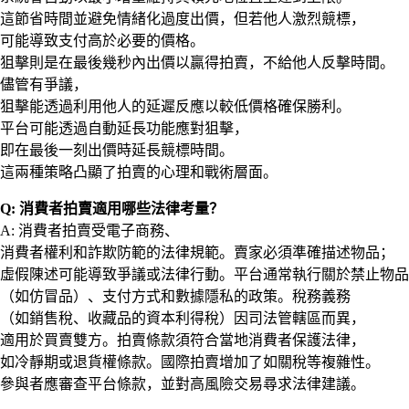
這節省時間並避免情緒化過度出價，但若他人激烈競標，
可能導致支付高於必要的價格。
狙擊則是在最後幾秒內出價以贏得拍賣，不給他人反擊時間。
儘管有爭議，
狙擊能透過利用他人的延遲反應以較低價格確保勝利。
平台可能透過自動延長功能應對狙擊，
即在最後一刻出價時延長競標時間。
這兩種策略凸顯了拍賣的心理和戰術層面。
Q: 消費者拍賣適用哪些法律考量？
A: 消費者拍賣受電子商務、
消費者權利和詐欺防範的法律規範。賣家必須準確描述物品；
虛假陳述可能導致爭議或法律行動。平台通常執行關於禁止物品
（如仿冒品）、支付方式和數據隱私的政策。稅務義務
（如銷售稅、收藏品的資本利得稅）因司法管轄區而異，
適用於買賣雙方。拍賣條款須符合當地消費者保護法律，
如冷靜期或退貨權條款。國際拍賣增加了如關稅等複雜性。
參與者應審查平台條款，並對高風險交易尋求法律建議。