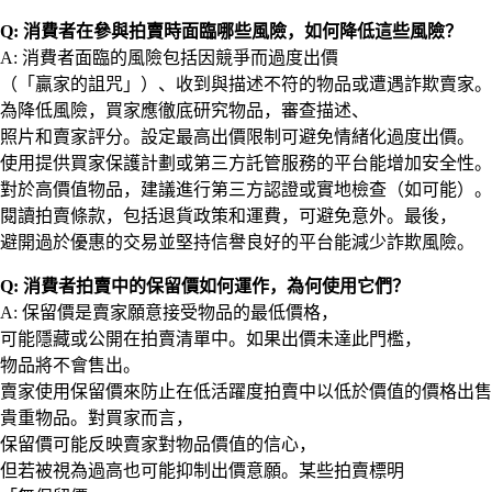
Q: 消費者在參與拍賣時面臨哪些風險，如何降低這些風險？
A: 消費者面臨的風險包括因競爭而過度出價
（「贏家的詛咒」）、收到與描述不符的物品或遭遇詐欺賣家。
為降低風險，買家應徹底研究物品，審查描述、
照片和賣家評分。設定最高出價限制可避免情緒化過度出價。
使用提供買家保護計劃或第三方託管服務的平台能增加安全性。
對於高價值物品，建議進行第三方認證或實地檢查（如可能）。
閱讀拍賣條款，包括退貨政策和運費，可避免意外。最後，
避開過於優惠的交易並堅持信譽良好的平台能減少詐欺風險。
Q: 消費者拍賣中的保留價如何運作，為何使用它們？
A: 保留價是賣家願意接受物品的最低價格，
可能隱藏或公開在拍賣清單中。如果出價未達此門檻，
物品將不會售出。
賣家使用保留價來防止在低活躍度拍賣中以低於價值的價格出售
貴重物品。對買家而言，
保留價可能反映賣家對物品價值的信心，
但若被視為過高也可能抑制出價意願。某些拍賣標明