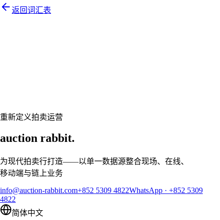
返回词汇表
Let's talk
准备好让您的拍卖行焕然一新了吗？
预约个性化演示，让 Auction Rabbit 契合您的拍卖日程
申请演示
重新定义拍卖运营
auction rabbit.
为现代拍卖行打造——以单一数据源整合现场、在线、
移动端与链上业务
info@auction-rabbit.com
+852 5309 4822
WhatsApp
·
+852 5309
4822
简体中文