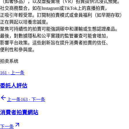
（如奢侈品），以及虛擬實境（VR）拍賣提供沉浸式預覽。
社交商務整合，如在Instagram或TikTok上的直播拍賣，
正吸引年輕受眾。訂閱制拍賣模式或會員福利（如早期存取）
正在興起以培養忠誠度。
聚焦可持續性的拍賣可能強調碳中和運輸或生態認證產品。
最後，對數據隱私和公平實踐的監管審查可能會增加，
影響平台政策。這些創新旨在提升消費者拍賣的信任、
便利性和參與度。
拍卖系统
161
·
上一条
委託人評估
上一条
163
·
下一条
消費者拍賣網站
下一条