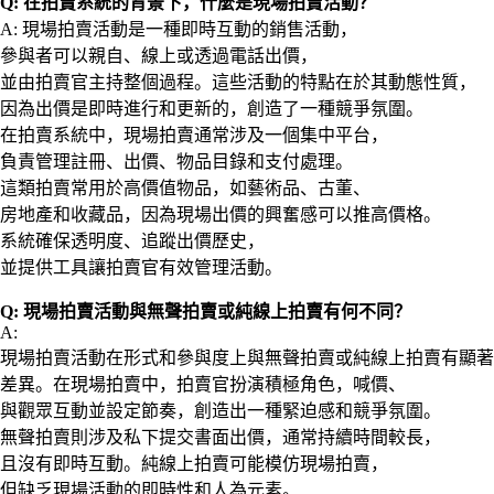
Q: 在拍賣系統的背景下，什麼是現場拍賣活動？
A: 現場拍賣活動是一種即時互動的銷售活動，
參與者可以親自、線上或透過電話出價，
並由拍賣官主持整個過程。這些活動的特點在於其動態性質，
因為出價是即時進行和更新的，創造了一種競爭氛圍。
在拍賣系統中，現場拍賣通常涉及一個集中平台，
負責管理註冊、出價、物品目錄和支付處理。
這類拍賣常用於高價值物品，如藝術品、古董、
房地產和收藏品，因為現場出價的興奮感可以推高價格。
系統確保透明度、追蹤出價歷史，
並提供工具讓拍賣官有效管理活動。
Q: 現場拍賣活動與無聲拍賣或純線上拍賣有何不同？
A:
現場拍賣活動在形式和參與度上與無聲拍賣或純線上拍賣有顯著
差異。在現場拍賣中，拍賣官扮演積極角色，喊價、
與觀眾互動並設定節奏，創造出一種緊迫感和競爭氛圍。
無聲拍賣則涉及私下提交書面出價，通常持續時間較長，
且沒有即時互動。純線上拍賣可能模仿現場拍賣，
但缺乏現場活動的即時性和人為元素。