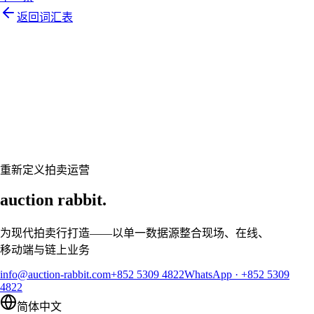
返回词汇表
Let's talk
准备好让您的拍卖行焕然一新了吗？
预约个性化演示，让 Auction Rabbit 契合您的拍卖日程
申请演示
重新定义拍卖运营
auction rabbit.
为现代拍卖行打造——以单一数据源整合现场、在线、
移动端与链上业务
info@auction-rabbit.com
+852 5309 4822
WhatsApp
·
+852 5309
4822
简体中文