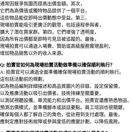
通常因競爭氛圍而提高出價金額。其次，
它們為高價值或獨特物品提供了一個平台，
這些物品能從即時出價動態中受益。第三，
現場拍賣能吸引更廣泛的觀眾，包括遠程參與者，
擴大了潛在買家群。第四，它們增強了透明度，
因為所有出價都是即時可見且被追蹤的。最後，
現場拍賣可以通過入場費、贊助或高級服務實現盈利，
增加物品銷售以外的收入來源。
Q: 拍賣官如何為現場拍賣活動做準備以確保順利執行？
A: 拍賣官可以通過全面準備確保現場拍賣活動的順利執行。
這包括活動前的規劃，
如為物品編制詳細描述和高品質圖片的目錄、設定保留價，
以及推廣活動以吸引出價者。技術排練至關重要，
以測試視聽設備、串流能力和出價平台。拍賣官還應熟悉物品、
預測出價模式，並準備腳本或談話要點。員工培訓也很關鍵，
確保每個人都了解自己的角色，從註冊到支付處理。最後，
應制定應對技術故障或參與度低的應變計劃，以降低風險。