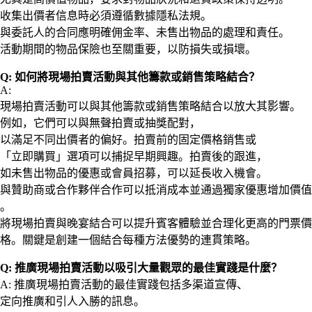
收集出價者信息時必須遵循數據隱私法規。
與委託人的合同應明確佣金率、未售出物品的處理和責任。
活動期間的物品保險也至關重要，以防損失或損壞。
Q: 如何將現場拍賣活動與其他籌款或銷售策略結合？
A:
現場拍賣活動可以與其他籌款或銷售策略結合以放大其影響。
例如，它們可以與無聲拍賣或抽獎配對，
以滿足不同出價者的偏好。拍賣前的固定價格銷售或
「立即購買」選項可以捕捉早期興趣。拍賣後的跟進，
如未售出物品的優惠或會員招募，可以延長收入機會。
與贊助商或合作夥伴合作可以抵消成本並通過獨家優惠增加價值
。
將現場拍賣與晚宴結合可以提升賓客體驗並合理化更高的門票價
格。關鍵是創建一個結合每種方法優勢的連貫策略。
Q: 推廣現場拍賣活動以吸引大量觀眾的最佳實踐是什麼？
A: 推廣現場拍賣活動的最佳實踐包括多渠道宣傳、
定向推廣和引人入勝的訊息。