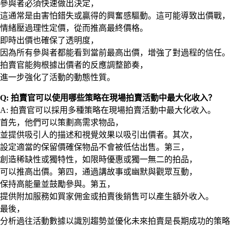
參與者必須快速做出決定，
這通常是由害怕錯失或贏得的興奮感驅動。這可能導致出價戰，
情緒壓過理性定價，從而推高最終價格。
即時出價也確保了透明度，
因為所有參與者都能看到當前最高出價，增強了對過程的信任。
拍賣官能夠根據出價者的反應調整節奏，
進一步強化了活動的動態性質。
Q: 拍賣官可以使用哪些策略在現場拍賣活動中最大化收入？
A: 拍賣官可以採用多種策略在現場拍賣活動中最大化收入。
首先，他們可以策劃高需求物品，
並提供吸引人的描述和視覺效果以吸引出價者。其次，
設定適當的保留價確保物品不會被低估出售。第三，
創造稀缺性或獨特性，如限時優惠或獨一無二的拍品，
可以推高出價。第四，通過講故事或幽默與觀眾互動，
保持高能量並鼓勵參與。第五，
提供附加服務如買家佣金或拍賣後銷售可以產生額外收入。
最後，
分析過往活動數據以識別趨勢並優化未來拍賣是長期成功的策略