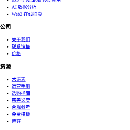
iOS 与 Android 移动应用
AI 数据分析
Web3 在线拍卖
公司
关于我们
联系销售
价格
资源
术语表
运营手册
选购指南
慈善义卖
合规参考
免费模板
博客