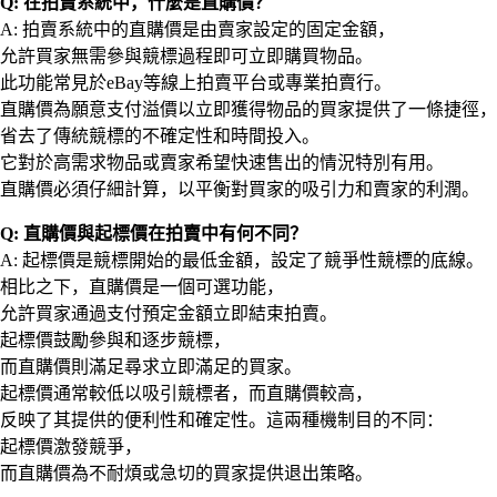
Q: 在拍賣系統中，什麼是直購價？
A: 拍賣系統中的直購價是由賣家設定的固定金額，
允許買家無需參與競標過程即可立即購買物品。
此功能常見於eBay等線上拍賣平台或專業拍賣行。
直購價為願意支付溢價以立即獲得物品的買家提供了一條捷徑，
省去了傳統競標的不確定性和時間投入。
它對於高需求物品或賣家希望快速售出的情況特別有用。
直購價必須仔細計算，以平衡對買家的吸引力和賣家的利潤。
Q: 直購價與起標價在拍賣中有何不同？
A: 起標價是競標開始的最低金額，設定了競爭性競標的底線。
相比之下，直購價是一個可選功能，
允許買家通過支付預定金額立即結束拍賣。
起標價鼓勵參與和逐步競標，
而直購價則滿足尋求立即滿足的買家。
起標價通常較低以吸引競標者，而直購價較高，
反映了其提供的便利性和確定性。這兩種機制目的不同：
起標價激發競爭，
而直購價為不耐煩或急切的買家提供退出策略。