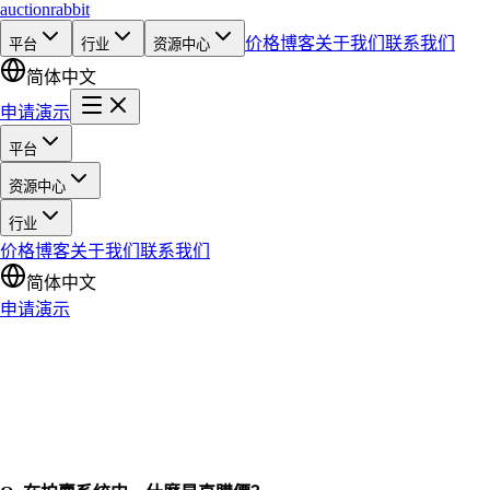
auction
rabbit
价格
博客
关于我们
联系我们
平台
行业
资源中心
简体中文
申请演示
平台
资源中心
行业
价格
博客
关于我们
联系我们
简体中文
申请演示