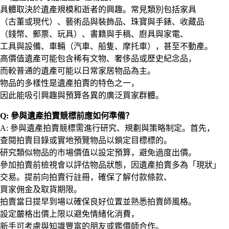
具體取決於遺產規模和逝者的興趣。常見類別包括家具
（古董或現代）、藝術品與裝飾品、珠寶與手錶、收藏品
（錢幣、郵票、玩具）、書籍與手稿、廚具與家電、
工具與設備、車輛（汽車、船隻、摩托車），甚至不動產。
高價值遺產可能包含稀有文物、奢侈品或歷史紀念品，
而較普通的遺產可能以日常家居物品為主。
物品的多樣性是遺產拍賣的特色之一，
因此能吸引興趣與預算各異的廣泛買家群體。
Q: 參與遺產拍賣競標前應如何準備？
A: 參與遺產拍賣競標需進行研究、規劃與策略制定。首先，
查閱拍賣目錄或實地預覽物品以鎖定目標標的。
研究類似物品的市場價值以設定預算，避免過度出價。
參加拍賣前檢視會以評估物品狀態，因遺產拍賣多為「現狀」
交易。提前向拍賣行註冊，確保了解付款條款、
買家佣金及取貨期限。
拍賣當日提早到場以確保良好位置並熟悉拍賣師風格。
設定嚴格出價上限以避免情緒化消費，
新手可考慮與知識豐富的朋友或鑑價師合作。