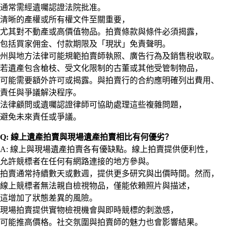
通常需經遺囑認證法院批准。
清晰的產權或所有權文件至關重要，
尤其對不動產或高價值物品。拍賣條款與條件必須揭露，
包括買家佣金、付款期限及「現狀」免責聲明。
州與地方法律可能規範拍賣師執照、廣告行為及銷售稅收取。
若遺產包含槍枝、受文化限制的古董或其他受管制物品，
可能需要額外許可或揭露。與拍賣行的合約應明確列出費用、
責任與爭議解決程序。
法律顧問或遺囑認證律師可協助處理這些複雜問題，
避免未來責任或爭議。
Q: 線上遺產拍賣與現場遺產拍賣相比有何優劣？
A: 線上與現場遺產拍賣各有優缺點。線上拍賣提供便利性，
允許競標者在任何有網路連接的地方參與。
拍賣通常持續數天或數週，提供更多研究與出價時間。然而，
線上競標者無法親自檢視物品，僅能依賴照片與描述，
這增加了狀態差異的風險。
現場拍賣提供實物檢視機會與即時競標的刺激感，
可能推高價格。社交氛圍與拍賣師的魅力也會影響結果。