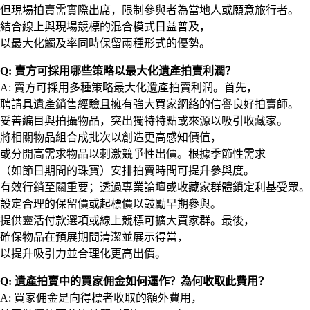
但現場拍賣需實際出席，限制參與者為當地人或願意旅行者。
結合線上與現場競標的混合模式日益普及，
以最大化觸及率同時保留兩種形式的優勢。
Q: 賣方可採用哪些策略以最大化遺產拍賣利潤？
A: 賣方可採用多種策略最大化遺產拍賣利潤。首先，
聘請具遺產銷售經驗且擁有強大買家網絡的信譽良好拍賣師。
妥善編目與拍攝物品，突出獨特特點或來源以吸引收藏家。
將相關物品組合成批次以創造更高感知價值，
或分開高需求物品以刺激競爭性出價。根據季節性需求
（如節日期間的珠寶）安排拍賣時間可提升參與度。
有效行銷至關重要；透過專業論壇或收藏家群體鎖定利基受眾。
設定合理的保留價或起標價以鼓勵早期參與。
提供靈活付款選項或線上競標可擴大買家群。最後，
確保物品在預展期間清潔並展示得當，
以提升吸引力並合理化更高出價。
Q: 遺產拍賣中的買家佣金如何運作？為何收取此費用？
A: 買家佣金是向得標者收取的額外費用，