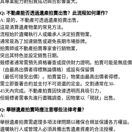
其專業能力對拍賣成功與否影響重大。
Q: 不動產能否透過遺產拍賣出售？此流程如何運作？
A: 是的，不動產可透過遺產拍賣出售，
這是清算遺產物業的常見方法。
流程始於遺囑執行人或繼承人決定拍賣物業，
通常是為了加速銷售或避免長期市場掛牌。
拍賣師或不動產拍賣專家會行銷物業，
突出其特色並設定銷售日期。
競標者通常需預先資格審查或提供財力證明。拍賣可能是無底價
（由最高出價者得標無論價格）或設有保留價
（最低可接受出價）。拍賣當日，物業由最高出價者得標，
需立即簽署合約並支付不可退還的定金。交割通常在30-
45天內完成。不動產拍賣因快速透明而具吸引力，
但競標者需事先進行盡職調查，因物業以「現狀」出售。
Q: 舉辦遺產拍賣時應注意哪些法律考量？
A:
舉辦遺產拍賣需處理多項法律問題以確保合規並保護各方權益。
遺囑執行人或管理人必須具備出售遺產資產的合法授權，