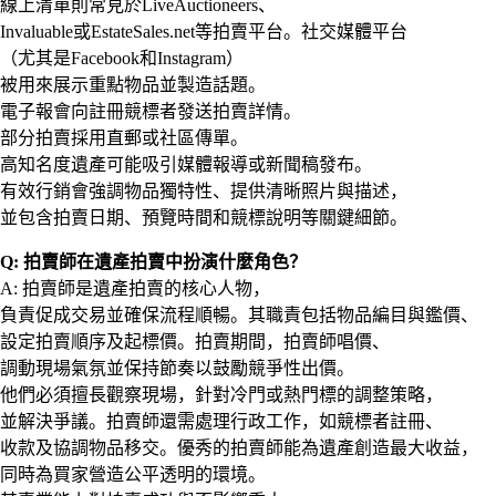
線上清單則常見於LiveAuctioneers、
Invaluable或EstateSales.net等拍賣平台。社交媒體平台
（尤其是Facebook和Instagram）
被用來展示重點物品並製造話題。
電子報會向註冊競標者發送拍賣詳情。
部分拍賣採用直郵或社區傳單。
高知名度遺產可能吸引媒體報導或新聞稿發布。
有效行銷會強調物品獨特性、提供清晰照片與描述，
並包含拍賣日期、預覽時間和競標說明等關鍵細節。
Q: 拍賣師在遺產拍賣中扮演什麼角色？
A: 拍賣師是遺產拍賣的核心人物，
負責促成交易並確保流程順暢。其職責包括物品編目與鑑價、
設定拍賣順序及起標價。拍賣期間，拍賣師唱價、
調動現場氣氛並保持節奏以鼓勵競爭性出價。
他們必須擅長觀察現場，針對冷門或熱門標的調整策略，
並解決爭議。拍賣師還需處理行政工作，如競標者註冊、
收款及協調物品移交。優秀的拍賣師能為遺產創造最大收益，
同時為買家營造公平透明的環境。