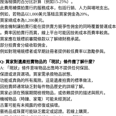
按落槌價的百分比計算（例如15-25%）。
此費用補償拍賣行的服務成本，包括行銷、人力與場地支出。
例如，若物品以1,000美元落槌且買家佣金為20%，
買家總成本為1,200美元。
佣金機制讓拍賣行能在提供賣方競爭性佣金的同時覆蓋營運成本
。費率因拍賣行而異，線上平台可能因技術成本而費率較高。
買家應在競標前審閱條款以了解總財務承諾。
部分拍賣會分級收取佣金，
例如對現場競標者或早期註冊者提供較低費率以激勵參與。
Q: 買家對遺產拍賣物品的「現狀」條件應了解什麼？
A: 「現狀」條件意味物品出售時不提供任何保固、
保證或退貨選項。買家需承擔物品狀態、
功能或真偽的所有風險。這是遺產拍賣的標準做法，
因拍賣師通常缺乏對每件物品歷史的詳細了解。
買家必須在預展期間檢視物品，或依賴提供的描述與照片。
機械物品（時鐘、家電）可能未經測試，
古董可能有未揭露的修復或損壞。
藝術品或珠寶可能缺乏鑑定或認證。若線上購買，