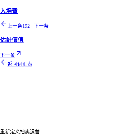
入場費
上一条
192
·
下一条
估計價值
下一条
返回词汇表
Let's talk
准备好让您的拍卖行焕然一新了吗？
预约个性化演示，让 Auction Rabbit 契合您的拍卖日程
申请演示
重新定义拍卖运营