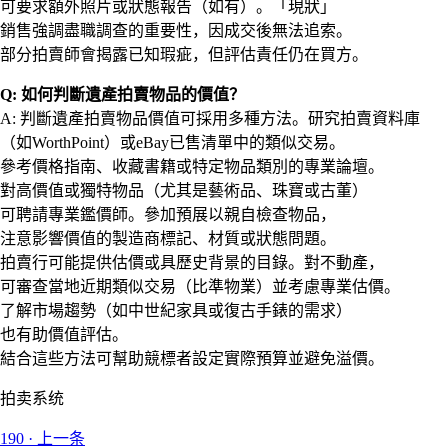
可要求額外照片或狀態報告（如有）。「現狀」
銷售強調盡職調查的重要性，因成交後無法追索。
部分拍賣師會揭露已知瑕疵，但評估責任仍在買方。
Q: 如何判斷遺產拍賣物品的價值？
A: 判斷遺產拍賣物品價值可採用多種方法。研究拍賣資料庫
（如WorthPoint）或eBay已售清單中的類似交易。
參考價格指南、收藏書籍或特定物品類別的專業論壇。
對高價值或獨特物品（尤其是藝術品、珠寶或古董）
可聘請專業鑑價師。參加預展以親自檢查物品，
注意影響價值的製造商標記、材質或狀態問題。
拍賣行可能提供估價或具歷史背景的目錄。對不動產，
可審查當地近期類似交易（比準物業）並考慮專業估價。
了解市場趨勢（如中世紀家具或復古手錶的需求）
也有助價值評估。
結合這些方法可幫助競標者設定實際預算並避免溢價。
拍卖系统
190
·
上一条