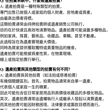
Q: 在拍賣系統中，什麼是遺產拍賣？
A: 遺產拍賣是一種特殊類型的拍賣，
專門出售已故個人或家庭的個人財產、房地產或資產，
由最高出價者得標。
這類拍賣通常由持牌拍賣師或遺產銷售公司執行，
目的在於快速且高效地清算物品。遺產拍賣可能涵蓋多種物品，
例如家具、珠寶、藝術品、收藏品、車輛，甚至不動產。
此過程旨在為遺產實現最大價值，
同時為買家提供獲取獨特或貴重物品的機會。
遺產拍賣可能根據資產性質，在物業現場、
線上或指定拍賣行舉行。
Q: 遺產拍賣與其他類型的拍賣有何不同？
A: 遺產拍賣與其他拍賣（如法拍或慈善拍賣）
有幾個關鍵區別。首先，拍賣物品通常來自單一遺產，
代表個人或家庭一生的積累，
因此可能包含從日常家居用品到高價值收藏品的多樣化物品。
其次，遺產拍賣通常由遺囑執行人或繼承人發起以清算遺產，
而其他拍賣可能因財務困境、法律要求或籌款目標而進行。