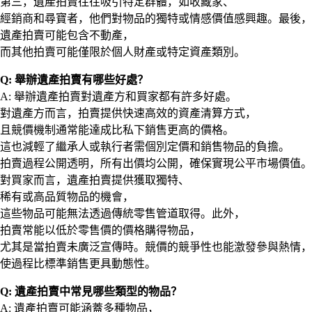
第三，遺產拍賣往往吸引特定群體，如收藏家、
經銷商和尋寶者，他們對物品的獨特或情感價值感興趣。最後，
遺產拍賣可能包含不動產，
而其他拍賣可能僅限於個人財產或特定資產類別。
Q: 舉辦遺產拍賣有哪些好處？
A: 舉辦遺產拍賣對遺產方和買家都有許多好處。
對遺產方而言，拍賣提供快速高效的資產清算方式，
且競價機制通常能達成比私下銷售更高的價格。
這也減輕了繼承人或執行者需個別定價和銷售物品的負擔。
拍賣過程公開透明，所有出價均公開，確保實現公平市場價值。
對買家而言，遺產拍賣提供獲取獨特、
稀有或高品質物品的機會，
這些物品可能無法透過傳統零售管道取得。此外，
拍賣常能以低於零售價的價格購得物品，
尤其是當拍賣未廣泛宣傳時。競價的競爭性也能激發參與熱情，
使過程比標準銷售更具動態性。
Q: 遺產拍賣中常見哪些類型的物品？
A: 遺產拍賣可能涵蓋多種物品，