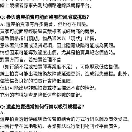
線上競標者應事先測試網路連線與競標平台。
Q: 參與遺產拍賣可能面臨哪些風險或挑戰？
A: 遺產拍賣雖有許多機會，但也存在風險。
買家可能面臨經驗豐富競標者或經銷商的競爭，
導致價格超出預期。物品通常以「現狀」出售，
意味著無保固或退貨選項，因此隱藏缺陷可能成為問題。
情感因素可能導致過度出價，尤其是拍賣具紀念價值時。
對賣方而言，若拍賣管理不善
（如行銷不足或拍賣師專業度不足），可能導致低估售價。
線上拍賣可能出現技術故障或延遲更新，造成錯失競標。此外，
儘管信譽良好的拍賣行會降低風險，
但仍可能出現詐騙拍賣或物品描述不實的情況。
充分的盡職調查是降低這些挑戰的關鍵。
Q: 遺產拍賣通常如何行銷以吸引競標者？
A:
遺產拍賣透過傳統與數位管道結合的方式行銷以觸及廣泛受眾。
拍賣行常在當地報紙、專業雜誌或行業刊物刊登平面廣告。